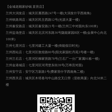
【金城老顾家砂锅 直营店】
兰州大润发店：城关区雁西路247号一楼(大润发什字西南角)
兰州铁路局店：城关区民主西路12号(光源大厦一楼)
兰州秦安路店：城关区秦安路21号一楼(兰州三中对面向东100米)
兰州盐场堡店：城关区北滨河东路36号陇能家园B区一楼(会展中心向北
100米)
兰州七里河店：七里河建工大厦一楼(倚能假日时光)
兰州西站店：七里河区敦煌路80号(阳光家园牡丹苑3号楼一楼)
兰州兰石店：七里河区柳家营路78号(兰石厂一分厂家属91栋一楼)
兰州金港城店：七里河区河湾堡东街39号(万寿宫对面)
兰州安宁店：安宁区万新路1号(费家营什字西南角二楼)
兰州西关店：城关区木塔巷与中山路交叉口旁（亚欧商厦）向北50米二
楼