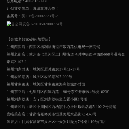
联系电话：400-616-0931
让创业更简单，真诚欢迎合作！
备案号：
陇ICP备20002723号-2
甘公网安备 62010502000774号
【金城老顾家砂锅 加盟店】
兰州西固店：西固区福利路街道庄浪西路供电局一层商铺
兰州老街店：兰州市七里河区土门墩街道马滩中街西津西路668号温商金
豪庭2-107-2
兰州均家滩店：城关区雁滩路2037号1F-17号
兰州农民巷店：城关区农民巷207-209号
兰州甘南路店：城关区甘南路兰海商贸城斜对面
兰州东立店：七里河区西津西路1198号东立开泰园4号楼102室
兰州刘家堡店：安宁区刘家堡街道安置小区1号楼
兰州新区店：新区中川园区西栖霞中心社区瑞岭名郡5-102-2号商铺
嘉峪关市店：甘肃省嘉峪关市恒基美居水晶街 C -D-3号
酒泉店：甘肃省酒泉市肃州区中天岁月魔方7号楼1-10号门店