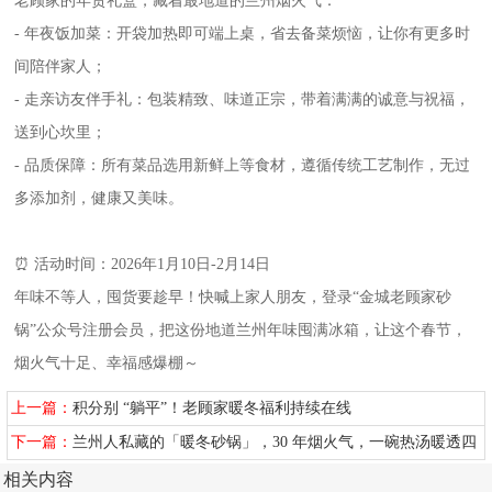
老顾家的年货礼盒，藏着最地道的兰州烟火气：
- 年夜饭加菜：开袋加热即可端上桌，省去备菜烦恼，让你有更多时
间陪伴家人；
- 走亲访友伴手礼：包装精致、味道正宗，带着满满的诚意与祝福，
送到心坎里；
- 品质保障：所有菜品选用新鲜上等食材，遵循传统工艺制作，无过
多添加剂，健康又美味。
⏰ 活动时间：2026年1月10日-2月14日
年味不等人，囤货要趁早！快喊上家人朋友，登录“金城老顾家砂
锅”公众号注册会员，把这份地道兰州年味囤满冰箱，让这个春节，
烟火气十足、幸福感爆棚～
上一篇：
积分别 “躺平”！老顾家暖冬福利持续在线
下一篇：
兰州人私藏的「暖冬砂锅」，30 年烟火气，一碗热汤暖透四
九寒天
相关内容