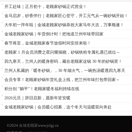
开工赴味｜正月初十，老顾家砂锅正式营业！
金马启岁，砂香伴行｜老顾家匠心坚守，开工元气从一碗砂锅开始！
大年初一拜年啦｜金城老顾家砂锅恭祝大家马年大吉，万事顺遂！
金城老顾家砂锅｜年货倒计时！把地道兰州年味带回家
春节将至，金城老顾家春节放假时间安排来啦！
老顾家 1 月会员消费之星闪耀揭晓，砂锅铁粉专属礼遇已就位～
四九寒天，兰州人的暖身密码，藏在老顾家这锅 30 年的砂锅里！
兰州人私藏的「暖冬砂锅」，30 年烟火气，一碗热汤暖透四九寒天
会员专享！老顾家砂锅年货礼盒上线，把兰州年味打包带回家～
积分别 “躺平”！老顾家暖冬福利持续在线
2026元旦｜辞旧启新，愿新年皆安暖
金城老顾家砂锅｜会员暖心招募，这个冬天与温暖双向奔赴
©2024
金城老顾家
www.jclgj.cn