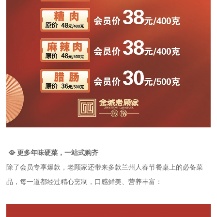
🥘 更多年味硬菜，一站式购齐
除了会员专享爆款，老顾家还带来多款兰州人春节餐桌上的必备菜
品，每一道都经过精心烹制，口感鲜美、营养丰富：