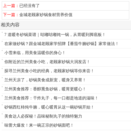
上一篇：
已经没有了
下一篇：
金城老顾家砂锅食材营养价值
相关内容
7 道暖冬砂锅菜谱｜咕嘟咕嘟炖一锅，从胃暖到脚底板！
在家做砂锅？跟金城老顾家学招牌【番茄牛腩砂锅】家常做法！
小雪来临，用美食温暖你的身心！
你附近的兰州美食小吃，老顾家砂锅大润发店！
探寻兰州美食小吃的经典，老顾家砂锅等你来尝！
兰州天凉了，砂锅美食成新宠，暖身又养胃！
兰州美食推荐：香醇熏鱼砂锅，暖胃更暖心！
兰州美食推荐：干炸丸子，每一口都是地道的滋味！
砂锅西红柿炖牛腩，暖心暖胃从这一碗砂锅开始！
美食达人必探秘！品味秘制丸子的独特魅力
味蕾大爆发！来一碗正宗的砂锅面吧！