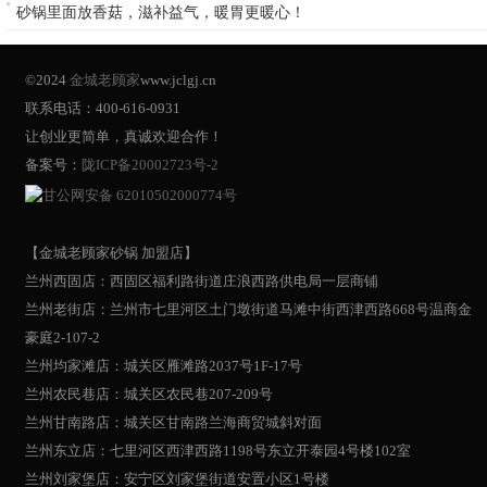
砂锅里面放香菇，滋补益气，暖胃更暖心！
©2024
金城老顾家
www.jclgj.cn
联系电话：400-616-0931
让创业更简单，真诚欢迎合作！
备案号：
陇ICP备20002723号-2
甘公网安备 62010502000774号
【金城老顾家砂锅 加盟店】
兰州西固店：西固区福利路街道庄浪西路供电局一层商铺
兰州老街店：兰州市七里河区土门墩街道马滩中街西津西路668号温商金
豪庭2-107-2
兰州均家滩店：城关区雁滩路2037号1F-17号
兰州农民巷店：城关区农民巷207-209号
兰州甘南路店：城关区甘南路兰海商贸城斜对面
兰州东立店：七里河区西津西路1198号东立开泰园4号楼102室
兰州刘家堡店：安宁区刘家堡街道安置小区1号楼