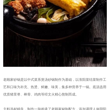
老顾家砂锅是以中式菜系煲汤砂锅制作为基础，以淮阳菜结菜制作工
艺和口味为补充、热烫、鲜嫩、味美，集多种营养于一锅。底汤选用
优质猪里脊、棒骨、鸡肉等经文火精心熬制而成。
主料选材精良，制作一脉相承了老顾家秘制配方，添加调理人体阴阳