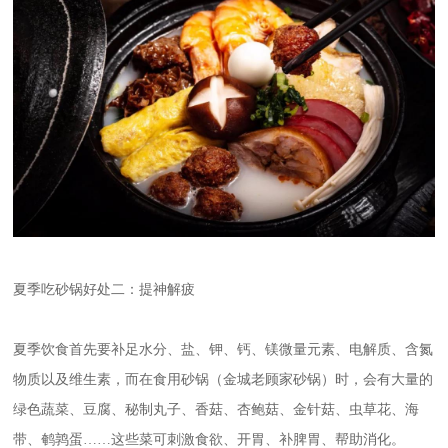
夏季吃砂锅好处二：提神解疲
夏季饮食首先要补足水分、盐、钾、钙、镁微量元素、电解质、含氮
物质以及维生素，而在食用砂锅（金城老顾家砂锅）时，会有大量的
绿色蔬菜、豆腐、秘制丸子、香菇、杏鲍菇、金针菇、虫草花、海
带、鹌鹑蛋……这些菜可刺激食欲、开胃、补脾胃、帮助消化。