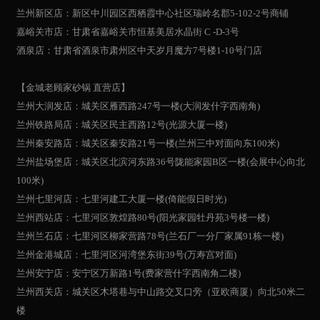
兰州新区店：新区中川园区西栖霞中心社区瑞岭名郡5-102-2号商铺
嘉峪关市店：甘肃省嘉峪关市恒基美居水晶街 C -D-3号
酒泉店：甘肃省酒泉市肃州区中天岁月魔方7号楼1-10号门店
【金城老顾家砂锅 直营店】
兰州大润发店：城关区雁西路247号一楼(大润发什字西南角)
兰州铁路局店：城关区民主西路12号(光源大厦一楼)
兰州秦安路店：城关区秦安路21号一楼(兰州三中对面向东100米)
兰州盐场堡店：城关区北滨河东路36号陇能家园B区一楼(会展中心向北
100米)
兰州七里河店：七里河建工大厦一楼(倚能假日时光)
兰州西站店：七里河区敦煌路80号(阳光家园牡丹苑3号楼一楼)
兰州兰石店：七里河区柳家营路78号(兰石厂一分厂家属91栋一楼)
兰州金港城店：七里河区河湾堡东街39号(万寿宫对面)
兰州安宁店：安宁区万新路1号(费家营什字西南角二楼)
兰州西关店：城关区木塔巷与中山路交叉口旁（亚欧商厦）向北50米二
楼