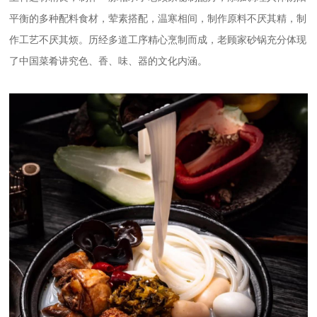
平衡的多种配料食材，荤素搭配，温寒相间，制作原料不厌其精，制
作工艺不厌其烦。历经多道工序精心烹制而成，老顾家砂锅充分体现
了中国菜肴讲究色、香、味、器的文化内涵。