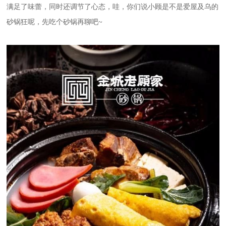
满足了味蕾，同时还调节了心态，哇，你们说小顾是不是爱屋及乌的
砂锅狂呢，先吃个砂锅再聊吧~