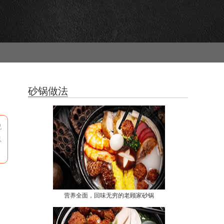
砂锅做法
况
以
营养全面，回味无穷的老顾家砂锅