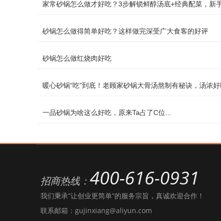
家常砂锅怎么做才好吃？3步解锁鲜醇汤底+经典配菜，新
砂锅怎么做得简单好吃？这样做完深受广大食客的好评
砂锅怎么做红烧肉好吃
暖心砂锅“吃”到底！老顾家砂锅大骨汤熬制有秘诀，汤浓好
一品砂锅为啥这么好吃，原来Ta占了C位...
400-616-0931
招商热线：
我们秉承“让创业更简单”的服务宗旨，真诚欢迎合作！
联系邮箱：gujinxiang@aliyun.com