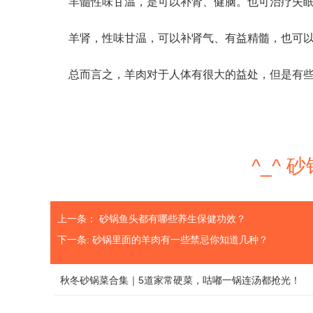
羊髓性味甘温，是可以补肾、健脑。也可治疗失
羊肾，性味甘温，可以补肾气、有益精髓，也可
总而言之，羊肉对于人体有很大的益处，但是有
^_^
上一条：
砂锅鱼头都有哪些养生保健功效？
下一条:
砂锅里面的羊肉有一些禁忌你知道几种？
秋冬砂锅菜合集｜5道家常硬菜，咕嘟一锅连汤都抢光！