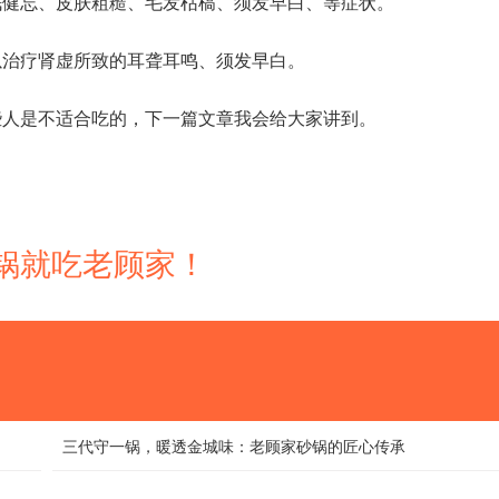
眠健忘、皮肤粗糙、毛发枯槁、须发早白、等症状。
以治疗肾虚所致的耳聋耳鸣、须发早白。
些人是不适合吃的，下一篇文章我会给大家讲到。
 砂锅就吃老顾家！
三代守一锅，暖透金城味：老顾家砂锅的匠心传承