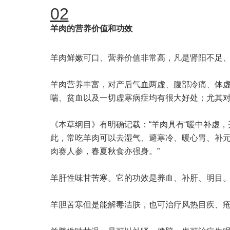
02
羊肉
的营养价值和功效
羊肉鲜嫩可口、营养价值非常高，凡是肾阳不足
羊肉营养丰富，对产后气血两虚、腹部冷痛、体虚
喘、贫血以及一切虚寒病症均有很大好处；尤其
《本草纲目》有明确记载：“羊肉具有“暖中补虚
此，常吃羊肉可以去湿气、避寒冷、暖心胃、补元
肉赛人参，春夏秋食亦强身。”
羊肝性味甘苦寒。它的功效是养血、补肝、明目
羊胆苦寒但是能解毒洁肤，也可治疗风热目疾、