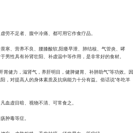
、虚劳不足者、腹中冷痛、都可用它作食疗品。
畏寒、营养不良、腰膝酸软,阳痿早泄、肺结核、气管炎、哮
对于男性具有补肾壮阳、补虚温中等作用，是非常好的食材。
，开胃健力，滋肾气，养肝明目，健脾健胃、补肺助气”等功效。
阳，对提高人的身体素质及抗病能力十分有益。俗话说“冬吃羊
。凡血虚目暗、视物不清、可常食之。
疮疡肿毒等症。