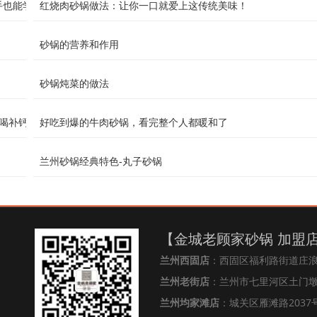
手也能学会
红烧肉砂锅做法：让你一口就爱上这传统美味！
砂锅的营养和作用
砂锅炖菜的做法
喝补钙！
好吃到爆的牛肉砂锅，看完整个人都暖和了
兰州砂锅经典特色-丸子砂锅
【金城老顾家砂锅 加盟
兰州西固店
：西固区福利路街道庄
兰州老街店
：兰州市七里河区土门墩街
兰州均家滩店
：城关区雁滩路2037号