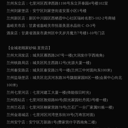
兰州东立店：七里河区西津西路1198号东立开泰园4号楼102室
兰州刘家堡店：安宁区刘家堡街道安置小区1号楼
兰州新区店：新区中川园区西栖霞中心社区瑞岭名郡5-102-2号商铺
嘉峪关市店：甘肃省嘉峪关市恒基美居水晶街 C -D-3号
酒泉店：甘肃省酒泉市肃州区中天岁月魔方7号楼1-10号门店
【金城老顾家砂锅 直营店】
兰州大润发店：城关区雁西路247号一楼(大润发什字西南角)
兰州铁路局店：城关区民主西路12号(光源大厦一楼)
兰州秦安路店：城关区秦安路21号一楼(兰州三中对面向东100米)
兰州盐场堡店：城关区北滨河东路36号陇能家园B区一楼(会展中心向北
100米)
兰州七里河店：七里河建工大厦一楼(倚能假日时光)
兰州西站店：七里河区敦煌路80号(阳光家园牡丹苑3号楼一楼)
兰州兰石店：七里河区柳家营路78号(兰石厂一分厂家属91栋一楼)
兰州金港城店：七里河区河湾堡东街39号(万寿宫对面)
兰州安宁店：安宁区万新路1号(费家营什字西南角二楼)