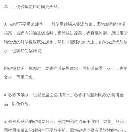
温，可使砂锅使用时间更长些。
3、砂锅不要用来炒菜，一般使用砂锅来煲汤熬菜，因为炒菜的油温
很高，当锅内的油被烧热时，骤然放进凉菜，锅容易炸裂。所以用砂
锅做饭的时候也应该先加水，然后才能移到炉火上，如果先烧锅后放
水，也容易使锅炸裂。
用砂锅熬汤、炖肉时，要先往砂锅里放水，再把砂锅置于火上，先用
文火，再用旺火。
4. 砂锅煮汤水，也就是里面必须有水。砂锅不能熬制粘稠的膏滋食
品，以免炸裂。
5. 煮菜和熬药的砂锅要分开。熬过中药的砂锅不宜用于炖菜、熬汤，
同样用来做饭的砂锅也不要熬中药。因为砂锅内壁有吸附性的特点，