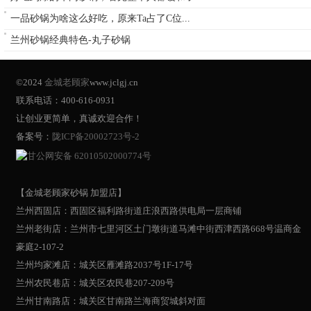
一品砂锅为啥这么好吃，原来Ta占了C位...
兰州砂锅经典特色-丸子砂锅
©2024
金城老顾家
www.jclgj.cn
联系电话：400-616-0931
让创业更简单，真诚欢迎合作！
备案号：
陇ICP备20002723号-2
甘公网安备 62010502000774号
【金城老顾家砂锅 加盟店】
兰州西固店：西固区福利路街道庄浪西路供电局一层商铺
兰州老街店：兰州市七里河区土门墩街道马滩中街西津西路668号温商金
豪庭2-107-2
兰州均家滩店：城关区雁滩路2037号1F-17号
兰州农民巷店：城关区农民巷207-209号
兰州甘南路店：城关区甘南路兰海商贸城斜对面