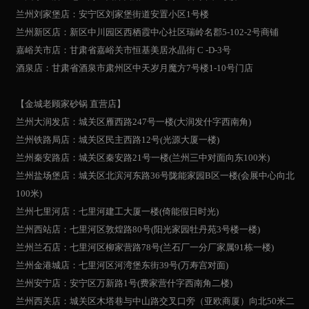
兰州刘家堡店：安宁区刘家堡街道安置小区1号楼
兰州新区店：新区中川园区西栖霞中心社区瑞岭名郡5-102-2号商铺
嘉峪关市店：甘肃省嘉峪关市恒基美居水晶街 C -D-3号
酒泉店：甘肃省酒泉市肃州区中天岁月魔方7号楼1-10号门店
【金城老顾家砂锅 直营店】
兰州大润发店：城关区雁西路247号一楼(大润发什字西南角)
兰州铁路局店：城关区民主西路12号(光源大厦一楼)
兰州秦安路店：城关区秦安路21号一楼(兰州三中对面向东100米)
兰州盐场堡店：城关区北滨河东路36号陇能家园B区一楼(会展中心向北
100米)
兰州七里河店：七里河建工大厦一楼(倚能假日时光)
兰州西站店：七里河区敦煌路80号(阳光家园牡丹苑3号楼一楼)
兰州兰石店：七里河区柳家营路78号(兰石厂一分厂家属91栋一楼)
兰州金港城店：七里河区河湾堡东街39号(万寿宫对面)
兰州安宁店：安宁区万新路1号(费家营什字西南角二楼)
兰州西关店：城关区木塔巷与中山路交叉口旁（亚欧商厦）向北50米二