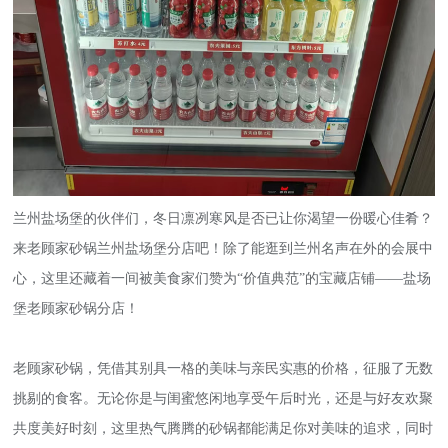
兰州盐场堡的伙伴们，冬日凛冽寒风是否已让你渴望一份暖心佳肴？
来老顾家砂锅兰州盐场堡分店吧！除了能逛到兰州名声在外的会展中
心，这里还藏着一间被美食家们赞为“价值典范”的宝藏店铺——盐场
堡老顾家砂锅分店！
老顾家砂锅，凭借其别具一格的美味与亲民实惠的价格，征服了无数
挑剔的食客。无论你是与闺蜜悠闲地享受午后时光，还是与好友欢聚
共度美好时刻，这里热气腾腾的砂锅都能满足你对美味的追求，同时