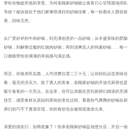
带给你物超所值的享受。为何老顾家砂锅能让食客们心甘情愿地排队
等候？秘诀就在于他们家琳琅满目的砂锅佳肴，每一款都令人唇齿留
香，回味无穷。
从广受好评的牛肉砂锅，到充满创意的一品砂锅；从丰盛美味的肥肠
砂锅，到解馋过瘾的红烧肉砂锅；再到清爽宜人的纯素砂锅……每一
口都能带给你满满的幸福感与满足感。
而且，价格亲民实惠，人均消费仅需二三十元，让你轻松品尝美味佳
肴，毫无经济压力。除了诱人的美食，老顾家砂锅的开放式厨房也是
吸引食客的一大亮点。在这里，你可以亲眼欣赏到厨师们精湛的烹调
技艺，感受食材从原始到美味的变化过程。看着热气腾腾的砂锅在厨
师们的巧手下逐渐呈现，你的食欲也会被彻底激发出来。
亲爱的朋友们，别再犹豫了！快来老顾家砂锅盐场堡分店，开启一场