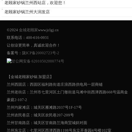
老顾家砂锅兰州西站店，欢迎您！
老顾家砂锅兰州大润发店
©2024
金城老顾家
www.jclgj.cn
联系电话：400-616-0931
让创业更简单，真诚欢迎合作！
备案号：
陇ICP备20002723号-2
甘公网安备 62010502000774号
【金城老顾家砂锅 加盟店】
兰州西固店：西固区福利路街道庄浪西路供电局一层商铺
兰州老街店：兰州市七里河区土门墩街道马滩中街西津西路668号温商金
豪庭2-107-2
兰州均家滩店：城关区雁滩路2037号1F-17号
兰州农民巷店：城关区农民巷207-209号
兰州甘南路店：城关区甘南路兰海商贸城斜对面
兰州东立店：七里河区西津西路1198号东立开泰园4号楼102室