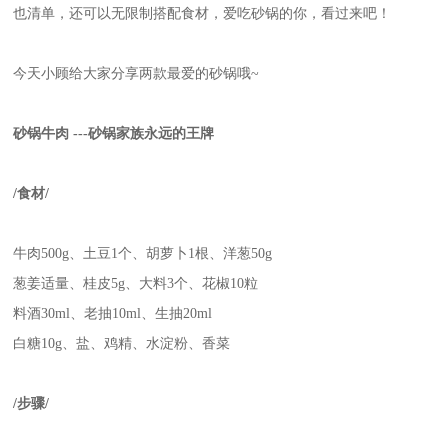
也清单，还可以无限制搭配食材，爱吃砂锅的你，看过来吧！
今天小顾给大家分享两款最爱的砂锅哦~
砂锅牛肉 ---砂锅家族永远的王牌
/食材/
牛肉500g、土豆1个、胡萝卜1根、洋葱50g
葱姜适量、桂皮5g、大料3个、花椒10粒
料酒30ml、老抽10ml、生抽20ml
白糖10g、盐、鸡精、水淀粉、香菜
/步骤/