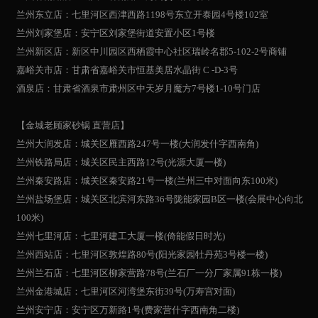
兰州东立店：七里河区西津西路1198号东立开泰园4号楼102室
兰州刘家堡店：安宁区刘家堡街道安置小区1号楼
兰州新区店：新区中川园区西栖霞中心社区瑞岭名郡5-102-2号商铺
嘉峪关市店：甘肃省嘉峪关市恒基美居水晶街 C -D-3号
酒泉店：甘肃省酒泉市肃州区中天岁月魔方7号楼1-10号门店
【金城老顾家砂锅 直营店】
兰州大润发店：城关区雁西路247号一楼(大润发什字西南角)
兰州铁路局店：城关区民主西路12号(光源大厦一楼)
兰州秦安路店：城关区秦安路21号一楼(兰州三中对面向东100米)
兰州盐场堡店：城关区北滨河东路36号陇能家园B区一楼(会展中心向北
100米)
兰州七里河店：七里河建工大厦一楼(倚能假日时光)
兰州西站店：七里河区敦煌路80号(阳光家园牡丹苑3号楼一楼)
兰州兰石店：七里河区柳家营路78号(兰石厂一分厂家属91栋一楼)
兰州金港城店：七里河区河湾堡东街39号(万寿宫对面)
兰州安宁店：安宁区万新路1号(费家营什字西南角二楼)