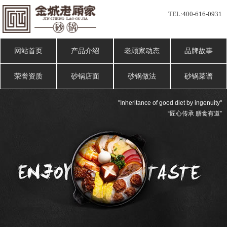
TEL:
400-616-0931
网站首页
产品介绍
老顾家动态
品牌故事
荣誉资质
砂锅店面
砂锅做法
砂锅菜谱
"Inheritance of good diet by ingenuity"
“匠心传承 膳食有道”