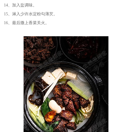
14、加入盐调味。
15、淋入少许水淀粉勾薄芡。
16、最后撒上香菜关火。