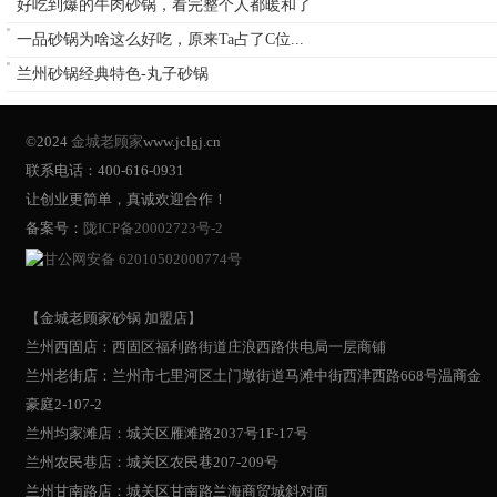
好吃到爆的牛肉砂锅，看完整个人都暖和了
一品砂锅为啥这么好吃，原来Ta占了C位...
兰州砂锅经典特色-丸子砂锅
©2024
金城老顾家
www.jclgj.cn
联系电话：400-616-0931
让创业更简单，真诚欢迎合作！
备案号：
陇ICP备20002723号-2
甘公网安备 62010502000774号
【金城老顾家砂锅 加盟店】
兰州西固店：西固区福利路街道庄浪西路供电局一层商铺
兰州老街店：兰州市七里河区土门墩街道马滩中街西津西路668号温商金
豪庭2-107-2
兰州均家滩店：城关区雁滩路2037号1F-17号
兰州农民巷店：城关区农民巷207-209号
兰州甘南路店：城关区甘南路兰海商贸城斜对面