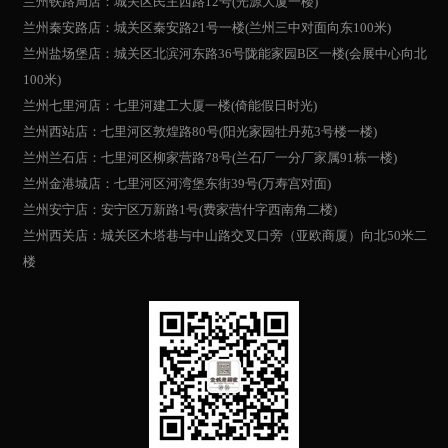
兰州铁路局店：城关区民主西路12号(光源大厦一楼)
兰州秦安路店：城关区秦安路21号一楼(兰州三中对面向东100米)
兰州盐场堡店：城关区北滨河东路36号陇能家园B区一楼(会展中心向北
100米)
兰州七里河店：七里河建工大厦一楼(倚能假日时光)
兰州西站店：七里河区敦煌路80号(阳光家园牡丹苑3号楼一楼)
兰州兰石店：七里河区柳家营路78号(兰石厂一分厂家属91栋一楼)
兰州金港城店：七里河区河湾堡东街39号(万寿宫对面)
兰州安宁店：安宁区万新路1号(费家营什字西南角二楼)
兰州西关店：城关区木塔巷与中山路交叉口旁（亚欧商厦）向北50米二
楼