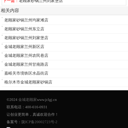
下一篇：
老顾家砂锅兰州刘家堡店
相关内容
老顾家砂锅兰州均家滩店
老顾家砂锅兰州东立店
老顾家砂锅兰州刘家堡店
金城老顾家兰州新区店
金城老顾家兰州农民巷店
金城老顾家兰州甘南路店
嘉峪关市境铁区水晶街店
格尔木市金城老顾家砂锅店
©2024
金城老顾家
www.jclgj.cn
联系电话：400-616-0931
让创业更简单，真诚欢迎合作！
备案号：
陇ICP备20002723号-2