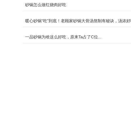
砂锅怎么做红烧肉好吃
暖心砂锅“吃”到底！老顾家砂锅大骨汤熬制有秘诀，汤浓好
一品砂锅为啥这么好吃，原来Ta占了C位...