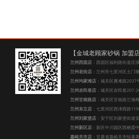
【金城老顾家砂锅 加盟
兰州西固店
：西固区福利路街道庄
兰州老街店
：兰州市七里河区土门墩街
兰州均家滩店
：城关区雁滩路2037号
兰州农民巷店
：城关区农民巷207-2
兰州甘南路店
：城关区甘南路兰海
兰州东立店
：七里河区西津西路119
兰州刘家堡店
：安宁区刘家堡街道安
兰州新区店
：新区中川园区西栖霞中心
嘉峪关市店
：甘肃省嘉峪关市恒基美居