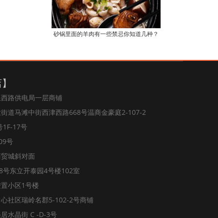
砂锅里面的羊肉有一些禁忌你知道几种？
店】
浪西路供电局一层商铺
道马滩中街西津西路668号温商金豪庭2-107-2
1F-17号
09号
商贸城斜对面
8号东立开泰园4号楼102室
置小区1号楼
社区瑞岭名郡5-102-2号商铺
水晶街 C -D-3号