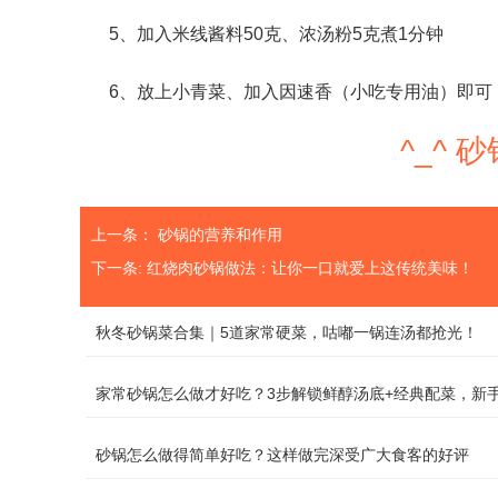
5、加入米线酱料50克、浓汤粉5克煮1分钟
6、放上小青菜、加入因速香（小吃专用油）即可
^_^
上一条：
砂锅的营养和作用
下一条:
红烧肉砂锅做法：让你一口就爱上这传统美味！
秋冬砂锅菜合集｜5道家常硬菜，咕嘟一锅连汤都抢光！
家常砂锅怎么做才好吃？3步解锁鲜醇汤底+经典配菜，新
砂锅怎么做得简单好吃？这样做完深受广大食客的好评