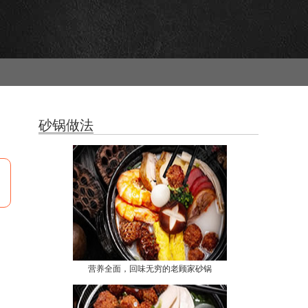
砂锅做法
营养全面，回味无穷的老顾家砂锅