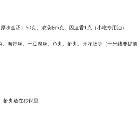
原味金汤）50克、浓汤粉5克、因速香1克（小吃专用油）
芽菜、海带丝、干豆腐丝、鱼丸、虾丸、开花肠等（干米线要提前
、虾丸放在砂锅里