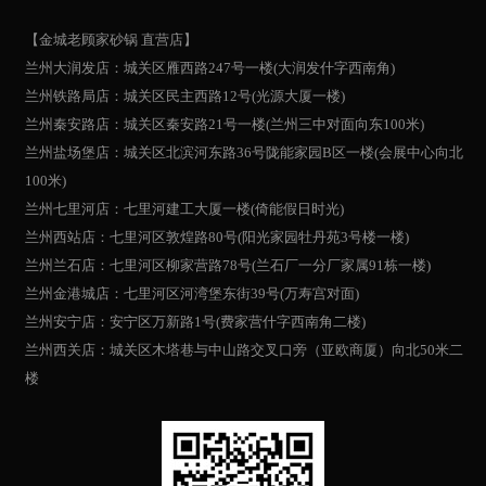
【金城老顾家砂锅 直营店】
兰州大润发店：城关区雁西路247号一楼(大润发什字西南角)
兰州铁路局店：城关区民主西路12号(光源大厦一楼)
兰州秦安路店：城关区秦安路21号一楼(兰州三中对面向东100米)
兰州盐场堡店：城关区北滨河东路36号陇能家园B区一楼(会展中心向北
100米)
兰州七里河店：七里河建工大厦一楼(倚能假日时光)
兰州西站店：七里河区敦煌路80号(阳光家园牡丹苑3号楼一楼)
兰州兰石店：七里河区柳家营路78号(兰石厂一分厂家属91栋一楼)
兰州金港城店：七里河区河湾堡东街39号(万寿宫对面)
兰州安宁店：安宁区万新路1号(费家营什字西南角二楼)
兰州西关店：城关区木塔巷与中山路交叉口旁（亚欧商厦）向北50米二
楼