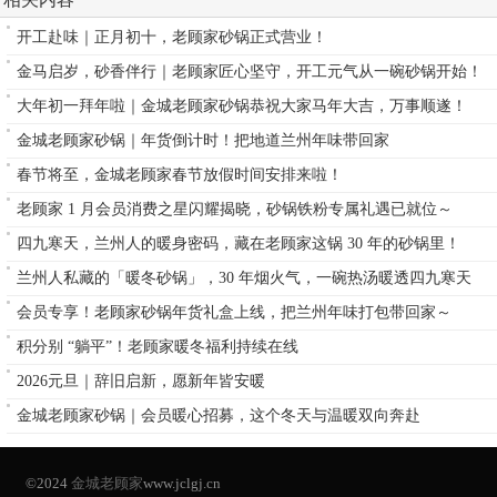
开工赴味｜正月初十，老顾家砂锅正式营业！
金马启岁，砂香伴行｜老顾家匠心坚守，开工元气从一碗砂锅开始！
大年初一拜年啦｜金城老顾家砂锅恭祝大家马年大吉，万事顺遂！
金城老顾家砂锅｜年货倒计时！把地道兰州年味带回家
春节将至，金城老顾家春节放假时间安排来啦！
老顾家 1 月会员消费之星闪耀揭晓，砂锅铁粉专属礼遇已就位～
四九寒天，兰州人的暖身密码，藏在老顾家这锅 30 年的砂锅里！
兰州人私藏的「暖冬砂锅」，30 年烟火气，一碗热汤暖透四九寒天
会员专享！老顾家砂锅年货礼盒上线，把兰州年味打包带回家～
积分别 “躺平”！老顾家暖冬福利持续在线
2026元旦｜辞旧启新，愿新年皆安暖
金城老顾家砂锅｜会员暖心招募，这个冬天与温暖双向奔赴
©2024
金城老顾家
www.jclgj.cn