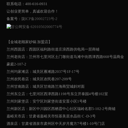
联系电话：400-616-0931
让创业更简单，真诚欢迎合作！
备案号：
陇ICP备20002723号-2
甘公网安备 62010502000774号
【金城老顾家砂锅 加盟店】
兰州西固店：西固区福利路街道庄浪西路供电局一层商铺
兰州老街店：兰州市七里河区土门墩街道马滩中街西津西路668号温商金
豪庭2-107-2
兰州均家滩店：城关区雁滩路2037号1F-17号
兰州农民巷店：城关区农民巷207-209号
兰州甘南路店：城关区甘南路兰海商贸城斜对面
兰州东立店：七里河区西津西路1198号东立开泰园4号楼102室
兰州刘家堡店：安宁区刘家堡街道安置小区1号楼
兰州新区店：新区中川园区西栖霞中心社区瑞岭名郡5-102-2号商铺
嘉峪关市店：甘肃省嘉峪关市恒基美居水晶街 C -D-3号
酒泉店：甘肃省酒泉市肃州区中天岁月魔方7号楼1-10号门店