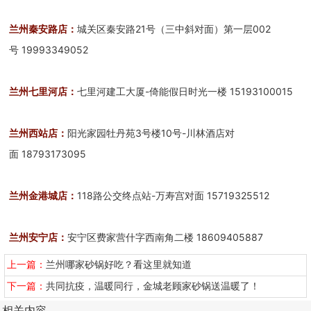
兰州秦安路店：
城关区秦安路21号（三中斜对面）第一层002
号 19993349052
兰州七里河店：
七里河建工大厦-倚能假日时光一楼 15193100015
兰州西站店：
阳光家园牡丹苑3号楼10号-川林酒店对
面 18793173095
兰州金港城店：
118路公交终点站-万寿宫对面 15719325512
兰州安宁店：
安宁区费家营什字西南角二楼 18609405887
上一篇：
兰州哪家砂锅好吃？看这里就知道
下一篇：
共同抗疫，温暖同行，金城老顾家砂锅送温暖了！
相关内容