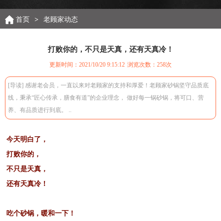
首页
>
老顾家动态
打败你的，不只是天真，还有天真冷！
更新时间：2021/10/20 9:15:12
浏览次数：
258次
[导读] 感谢老会员，一直以来对老顾家的支持和厚爱！老顾家砂锅坚守品质底
线，秉承“匠心传承，膳食有道”的企业理念， 做好每一锅砂锅，将可口、营
养、有品质进行到底。 ..
今天明白了，
打败你的，
不只是天真，
还有天真冷！
吃个砂锅，暖和一下！