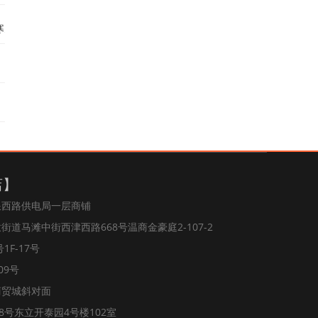
寒天
店】
浪西路供电局一层商铺
道马滩中街西津西路668号温商金豪庭2-107-2
1F-17号
09号
商贸城斜对面
8号东立开泰园4号楼102室