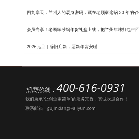
四九寒天，兰州人的暖身密码，藏在老顾家这锅 30 年的
会员专享！老顾家砂锅年货礼盒上线，把兰州年味打包带
2026元旦｜辞旧启新，愿新年皆安暖
400-616-0931
招商热线：
我们秉承“让创业更简单”的服务宗旨，真诚欢迎合作！
联系邮箱：gujinxiang@aliyun.com