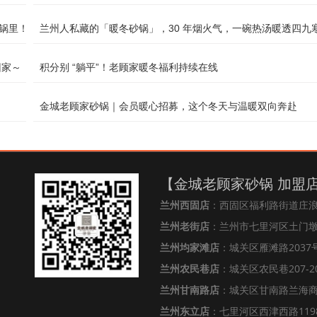
砂锅里！
兰州人私藏的「暖冬砂锅」，30 年烟火气，一碗热汤暖透四九
回家～
积分别 “躺平”！老顾家暖冬福利持续在线
金城老顾家砂锅｜会员暖心招募，这个冬天与温暖双向奔赴
【金城老顾家砂锅 加盟
兰州西固店
：西固区福利路街道庄
兰州老街店
：兰州市七里河区土门墩街
兰州均家滩店
：城关区雁滩路2037号
兰州农民巷店
：城关区农民巷207-2
兰州甘南路店
：城关区甘南路兰海
兰州东立店
：七里河区西津西路119