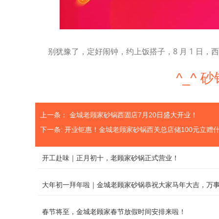
别犹豫了，定好闹钟，约上饭搭子，8 月 1 日，
^_^
上一条：
金城老顾家砂锅西固店7月20日盛大开业！
下一条:
开业钜惠！金城老顾家砂锅西关总店储100元立赠
开工赴味｜正月初十，老顾家砂锅正式营业！
大年初一拜年啦｜金城老顾家砂锅恭祝大家马年大吉，万
春节将至，金城老顾家春节放假时间安排来啦！