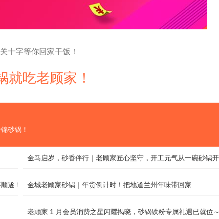
西关十字等你回家干饭！
 砂锅就吃老顾家！
什锦砂锅！
金马启岁，砂香伴行｜老顾家匠心坚守，开工元气从一碗砂锅开
事顺遂！
金城老顾家砂锅｜年货倒计时！把地道兰州年味带回家
老顾家 1 月会员消费之星闪耀揭晓，砂锅铁粉专属礼遇已就位