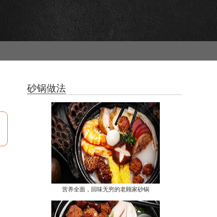
砂锅做法
营养全面，回味无穷的老顾家砂锅