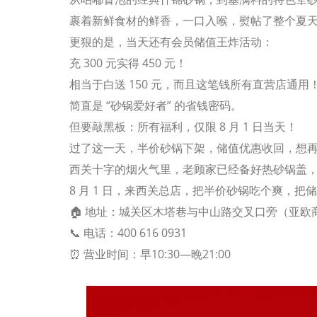
裹着新鲜食材的鲜香，一口入喉，熨帖了整个夏
更狠的是，当天还有会员储值王炸活动：
充 300 元实得 450 元！
相当于白送 150 元，而且这笔钱所有直营店通
简直是 “砂锅爱好者” 的省钱密码。
但要敲黑板：所有福利，仅限 8 月 1 日当天！
过了这一天，半价砂锅下架，储值优惠收回，想
西关十字的烟火气里，老顾家已经备好热砂锅盖
8 月 1 日，来西关总店，把半价砂锅吃个爽，把
🏠 地址：
城关区木塔巷与中山路交叉口旁（亚欧商
📞 电话：
400 616 0931
⏰ 营业时间：早10:30—晚21:00