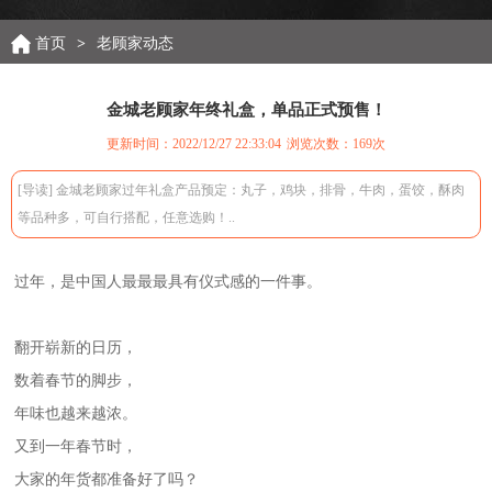
首页
>
老顾家动态
金城老顾家年终礼盒，单品正式预售！
更新时间：2022/12/27 22:33:04
浏览次数：
169次
[导读] 金城老顾家过年礼盒产品预定：丸子，鸡块，排骨，牛肉，蛋饺，酥肉
等品种多，可自行搭配，任意选购！..
过年，是中国人最最最具有仪式感的一件事。
翻开崭新的日历，
数着春节的脚步，
年味也越来越浓。
又到一年春节时，
大家的年货都准备好了吗？