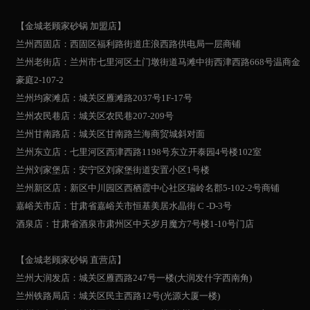
【金城老顾家砂锅 加盟店】
兰州西固店：西固区福利路街道庄浪西路供电局一层商铺
兰州老街店：兰州市七里河区土门墩街道马滩中街西津西路668号温商金
豪庭2-107-2
兰州均家滩店：城关区雁滩路2037号1F-17号
兰州农民巷店：城关区农民巷207-209号
兰州甘南路店：城关区甘南路兰海商贸城斜对面
兰州东立店：七里河区西津西路1198号东立开泰园4号楼102室
兰州刘家堡店：安宁区刘家堡街道安置小区1号楼
兰州新区店：新区中川园区西栖霞中心社区瑞岭名郡5-102-2号商铺
嘉峪关市店：甘肃省嘉峪关市恒基美居水晶街 C -D-3号
酒泉店：甘肃省酒泉市肃州区中天岁月魔方7号楼1-10号门店
【金城老顾家砂锅 直营店】
兰州大润发店：城关区雁西路247号一楼(大润发什字西南角)
兰州铁路局店：城关区民主西路12号(光源大厦一楼)