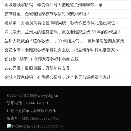
金城老顾家砂锅｜年货倒计时！把地道兰州年味带回家
春节将至，金城老顾家春节放假时间安排来啦！
老顾家 1 月会员消费之星闪耀揭晓，砂锅铁粉专属礼遇已就位～
四九寒天，兰州人的暖身密码，藏在老顾家这锅 30 年的砂锅里！
兰州人私藏的「暖冬砂锅」，30 年烟火气，一碗热汤暖透四九寒天
会员专享！老顾家砂锅年货礼盒上线，把兰州年味打包带回家～
积分别 “躺平”！老顾家暖冬福利持续在线
2026元旦｜辞旧启新，愿新年皆安暖
金城老顾家砂锅｜会员暖心招募，这个冬天与温暖双向奔赴
©2024
金城老顾家
www.jclgj.cn
联系电话：400-616-0931
让创业更简单，真诚欢迎合作！
备案号：
陇ICP备20002723号-2
甘公网安备 62010502000774号