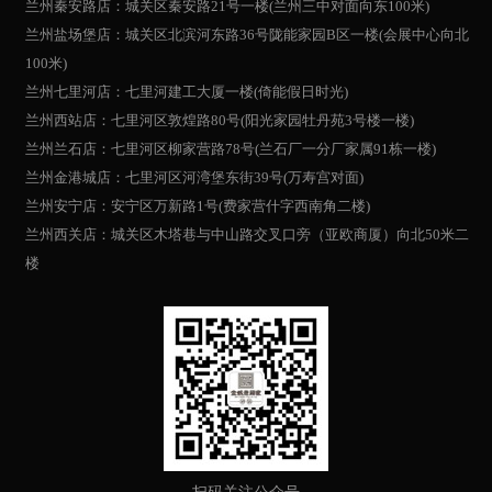
兰州秦安路店：城关区秦安路21号一楼(兰州三中对面向东100米)
兰州盐场堡店：城关区北滨河东路36号陇能家园B区一楼(会展中心向北
100米)
兰州七里河店：七里河建工大厦一楼(倚能假日时光)
兰州西站店：七里河区敦煌路80号(阳光家园牡丹苑3号楼一楼)
兰州兰石店：七里河区柳家营路78号(兰石厂一分厂家属91栋一楼)
兰州金港城店：七里河区河湾堡东街39号(万寿宫对面)
兰州安宁店：安宁区万新路1号(费家营什字西南角二楼)
兰州西关店：城关区木塔巷与中山路交叉口旁（亚欧商厦）向北50米二
楼