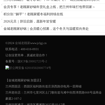
会员专享！老顾家砂锅年货礼盒上线，把兰州年味打包带回家～
积分别 “躺平”！老顾家暖冬福利持续在线
2026元旦｜辞旧启新，愿新年皆安暖
金城老顾家砂锅｜会员暖心招募，这个冬天与温暖双向奔赴
©2024
金城老顾家
www.jclgj.cn
联系电话：400-616-0931
让创业更简单，真诚欢迎合作！
备案号：
陇ICP备20002723号-2
甘公网安备 62010502000774号
【金城老顾家砂锅 加盟店】
兰州西固店：西固区福利路街道庄浪西路供电局一层商铺
兰州老街店：兰州市七里河区土门墩街道马滩中街西津西路668号温商金
豪庭2-107-2
兰州均家滩店：城关区雁滩路2037号1F-17号