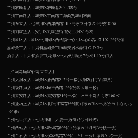
兰州农民巷店：城关区农民巷207-209号
兰州甘南路店：城关区甘南路兰海商贸城斜对面
兰州东立店：七里河区西津西路1198号东立开泰园4号楼102室
兰州刘家堡店：安宁区刘家堡街道安置小区1号楼
兰州新区店：新区中川园区西栖霞中心社区瑞岭名郡5-102-2号商铺
嘉峪关市店：甘肃省嘉峪关市恒基美居水晶街 C -D-3号
酒泉店：甘肃省酒泉市肃州区中天岁月魔方7号楼1-10号门店
【金城老顾家砂锅 直营店】
兰州大润发店：城关区雁西路247号一楼(大润发什字西南角)
兰州铁路局店：城关区民主西路12号(光源大厦一楼)
兰州秦安路店：城关区秦安路21号一楼(兰州三中对面向东100米)
兰州盐场堡店：城关区北滨河东路36号陇能家园B区一楼(会展中心向北
100米)
兰州七里河店：七里河建工大厦一楼(倚能假日时光)
兰州西站店：七里河区敦煌路80号(阳光家园牡丹苑3号楼一楼)
兰州兰石店：七里河区柳家营路78号(兰石厂一分厂家属91栋一楼)