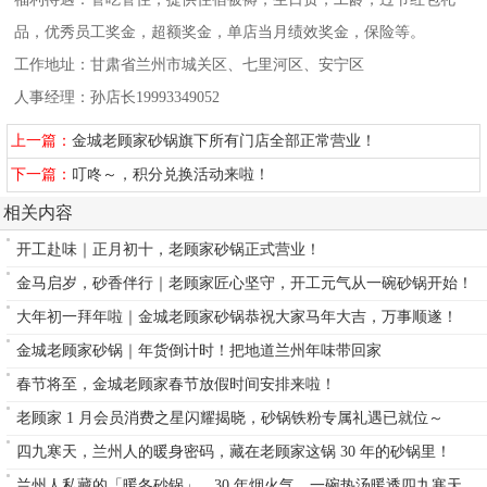
品，优秀员工奖金，超额奖金，单店当月绩效奖金，保险等。
工作地址：甘肃省兰州市城关区、七里河区、安宁区
人事经理：孙店长19993349052
上一篇：
金城老顾家砂锅旗下所有门店全部正常营业！
下一篇：
叮咚～，积分兑换活动来啦！
相关内容
开工赴味｜正月初十，老顾家砂锅正式营业！
金马启岁，砂香伴行｜老顾家匠心坚守，开工元气从一碗砂锅开始！
大年初一拜年啦｜金城老顾家砂锅恭祝大家马年大吉，万事顺遂！
金城老顾家砂锅｜年货倒计时！把地道兰州年味带回家
春节将至，金城老顾家春节放假时间安排来啦！
老顾家 1 月会员消费之星闪耀揭晓，砂锅铁粉专属礼遇已就位～
四九寒天，兰州人的暖身密码，藏在老顾家这锅 30 年的砂锅里！
兰州人私藏的「暖冬砂锅」，30 年烟火气，一碗热汤暖透四九寒天