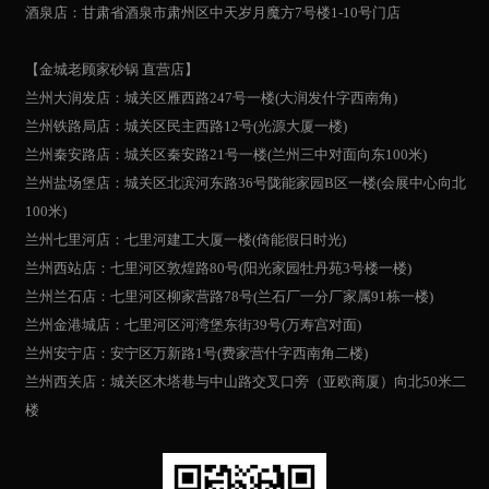
酒泉店：甘肃省酒泉市肃州区中天岁月魔方7号楼1-10号门店
【金城老顾家砂锅 直营店】
兰州大润发店：城关区雁西路247号一楼(大润发什字西南角)
兰州铁路局店：城关区民主西路12号(光源大厦一楼)
兰州秦安路店：城关区秦安路21号一楼(兰州三中对面向东100米)
兰州盐场堡店：城关区北滨河东路36号陇能家园B区一楼(会展中心向北
100米)
兰州七里河店：七里河建工大厦一楼(倚能假日时光)
兰州西站店：七里河区敦煌路80号(阳光家园牡丹苑3号楼一楼)
兰州兰石店：七里河区柳家营路78号(兰石厂一分厂家属91栋一楼)
兰州金港城店：七里河区河湾堡东街39号(万寿宫对面)
兰州安宁店：安宁区万新路1号(费家营什字西南角二楼)
兰州西关店：城关区木塔巷与中山路交叉口旁（亚欧商厦）向北50米二
楼