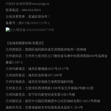
©2024
金城老顾家
www.jclgj.cn
联系电话：400-616-0931
让创业更简单，真诚欢迎合作！
备案号：
陇ICP备20002723号-2
甘公网安备 62010502000774号
【金城老顾家砂锅 加盟店】
兰州西固店：西固区福利路街道庄浪西路供电局一层商铺
兰州老街店：兰州市七里河区土门墩街道马滩中街西津西路668号温商金
豪庭2-107-2
兰州均家滩店：城关区雁滩路2037号1F-17号
兰州农民巷店：城关区农民巷207-209号
兰州甘南路店：城关区甘南路兰海商贸城斜对面
兰州东立店：七里河区西津西路1198号东立开泰园4号楼102室
兰州刘家堡店：安宁区刘家堡街道安置小区1号楼
兰州新区店：新区中川园区西栖霞中心社区瑞岭名郡5-102-2号商铺
嘉峪关市店：甘肃省嘉峪关市恒基美居水晶街 C -D-3号