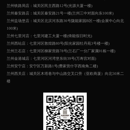
兰州铁路局店：城关区民主西路12号(光源大厦一楼)
兰州秦安路店：城关区秦安路21号一楼(兰州三中对面向东100米)
兰州盐场堡店：城关区北滨河东路36号陇能家园B区一楼(会展中心向北
100米)
兰州七里河店：七里河建工大厦一楼(倚能假日时光)
兰州西站店：七里河区敦煌路80号(阳光家园牡丹苑3号楼一楼)
兰州兰石店：七里河区柳家营路78号(兰石厂一分厂家属91栋一楼)
兰州金港城店：七里河区河湾堡东街39号(万寿宫对面)
兰州安宁店：安宁区万新路1号(费家营什字西南角二楼)
兰州西关店：城关区木塔巷与中山路交叉口旁（亚欧商厦）向北50米二
楼