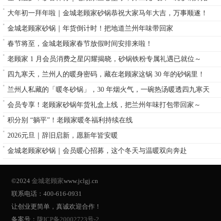
大年初一拜年啦｜金城老顾家砂锅恭祝大家马年大吉，万事顺遂！
金城老顾家砂锅｜年货倒计时！把地道兰州年味带回家
春节将至，金城老顾家春节放假时间安排来啦！
老顾家 1 月会员消费之星闪耀揭晓，砂锅铁粉专属礼遇已就位～
四九寒天，兰州人的暖身密码，藏在老顾家这锅 30 年的砂锅里！
兰州人私藏的「暖冬砂锅」，30 年烟火气，一碗热汤暖透四九寒天
会员专享！老顾家砂锅年货礼盒上线，把兰州年味打包带回家～
积分别 “躺平”！老顾家暖冬福利持续在线
2026元旦｜辞旧启新，愿新年皆安暖
金城老顾家砂锅｜会员暖心招募，这个冬天与温暖双向奔赴
©2024
金城老顾家
www.jclgj.cn
联系电话：400-616-0931
让创业更简单，真诚欢迎合作！
备案号：
陇ICP备20002723号-2