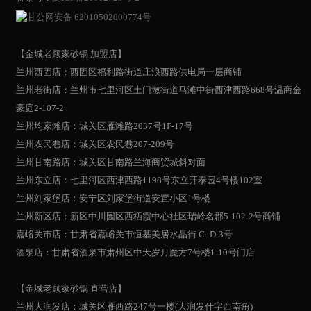
甘公网安备 62010502000774号
【金城老顾家砂锅 加盟店】
兰州西固店：西固区福利路街道庄浪西路供电局一层商铺
兰州老街店：兰州市七里河区土门墩街道马滩中街西津西路668号温商金
豪庭2-107-2
兰州均家滩店：城关区雁滩路2037号1F-17号
兰州农民巷店：城关区农民巷207-209号
兰州甘南路店：城关区甘南路兰海商贸城斜对面
兰州东立店：七里河区西津西路1198号东立开泰园4号楼102室
兰州刘家堡店：安宁区刘家堡街道安置小区1号楼
兰州新区店：新区中川园区西栖霞中心社区瑞岭名郡5-102-2号商铺
嘉峪关市店：甘肃省嘉峪关市恒基美居水晶街 C -D-3号
酒泉店：甘肃省酒泉市肃州区中天岁月魔方7号楼1-10号门店
【金城老顾家砂锅 直营店】
兰州大润发店：城关区雁西路247号一楼(大润发什字西南角)