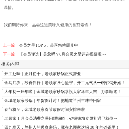
温情。
我们期待你来，品尝这道美味又健康的番茄素锅！
上一篇：
会员之星TOP 5，恭喜您荣膺其中！
下一篇：
【会员评选】是您吗？6月会员之星评选揭幕啦~~
相关内容
开工赴味｜正月初十，老顾家砂锅正式营业！
金马启岁，砂香伴行｜老顾家匠心坚守，开工元气从一碗砂锅开始！
大年初一拜年啦｜金城老顾家砂锅恭祝大家马年大吉，万事顺遂！
金城老顾家砂锅｜年货倒计时！把地道兰州年味带回家
春节将至，金城老顾家春节放假时间安排来啦！
老顾家 1 月会员消费之星闪耀揭晓，砂锅铁粉专属礼遇已就位～
四九寒天，兰州人的暖身密码，藏在老顾家这锅 30 年的砂锅里！