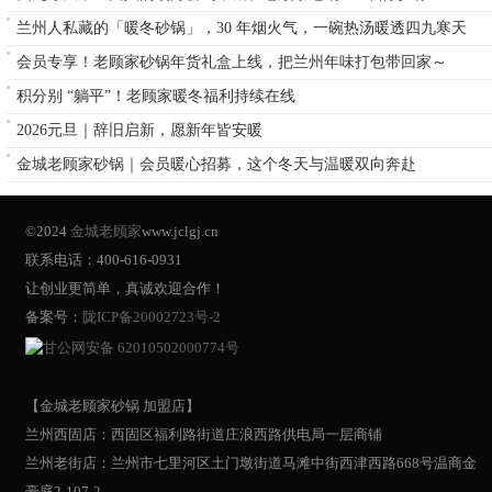
兰州人私藏的「暖冬砂锅」，30 年烟火气，一碗热汤暖透四九寒天
会员专享！老顾家砂锅年货礼盒上线，把兰州年味打包带回家～
积分别 “躺平”！老顾家暖冬福利持续在线
2026元旦｜辞旧启新，愿新年皆安暖
金城老顾家砂锅｜会员暖心招募，这个冬天与温暖双向奔赴
©2024
金城老顾家
www.jclgj.cn
联系电话：400-616-0931
让创业更简单，真诚欢迎合作！
备案号：
陇ICP备20002723号-2
甘公网安备 62010502000774号
【金城老顾家砂锅 加盟店】
兰州西固店：西固区福利路街道庄浪西路供电局一层商铺
兰州老街店：兰州市七里河区土门墩街道马滩中街西津西路668号温商金
豪庭2-107-2