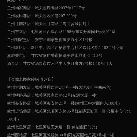
兰州均家滩店：城关区雁滩路2037号1F-17号
兰州农民巷店：城关区农民巷207-209号
兰州甘南路店：城关区甘南路兰海商贸城斜对面
兰州东立店：七里河区西津西路1198号东立开泰园4号楼102室
兰州刘家堡店：安宁区刘家堡街道安置小区1号楼
兰州新区店：新区中川园区西栖霞中心社区瑞岭名郡5-102-2号商铺
嘉峪关市店：甘肃省嘉峪关市恒基美居水晶街 C -D-3号
酒泉店：甘肃省酒泉市肃州区中天岁月魔方7号楼1-10号门店
【金城老顾家砂锅 直营店】
兰州大润发店：城关区雁西路247号一楼(大润发什字西南角)
兰州铁路局店：城关区民主西路12号(光源大厦一楼)
兰州秦安路店：城关区秦安路21号一楼(兰州三中对面向东100米)
兰州盐场堡店：城关区北滨河东路36号陇能家园B区一楼(会展中心向北
100米)
兰州七里河店：七里河建工大厦一楼(倚能假日时光)
兰州西站店：七里河区敦煌路80号(阳光家园牡丹苑3号楼一楼)