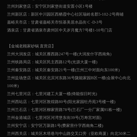
兰州刘家堡店：安宁区刘家堡街道安置小区1号楼
兰州新区店：新区中川园区西栖霞中心社区瑞岭名郡5-102-2号商铺
嘉峪关市店：甘肃省嘉峪关市恒基美居水晶街 C -D-3号
酒泉店：甘肃省酒泉市肃州区中天岁月魔方7号楼1-10号门店
【金城老顾家砂锅 直营店】
兰州大润发店：城关区雁西路247号一楼(大润发什字西南角)
兰州铁路局店：城关区民主西路12号(光源大厦一楼)
兰州秦安路店：城关区秦安路21号一楼(兰州三中对面向东100米)
兰州盐场堡店：城关区北滨河东路36号陇能家园B区一楼(会展中心向北
100米)
兰州七里河店：七里河建工大厦一楼(倚能假日时光)
兰州西站店：七里河区敦煌路80号(阳光家园牡丹苑3号楼一楼)
兰州兰石店：七里河区柳家营路78号(兰石厂一分厂家属91栋一楼)
兰州金港城店：七里河区河湾堡东街39号(万寿宫对面)
兰州安宁店：安宁区万新路1号(费家营什字西南角二楼)
兰州西关店：城关区木塔巷与中山路交叉口旁（亚欧商厦）向北50米二