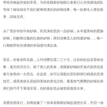
带给你物超所值的享受。为何老顾家砂锅能让食客们心甘情愿地排队
等候？秘诀就在于他们家琳琅满目的砂锅佳肴，每一款都令人唇齿留
香，回味无穷。
从广受好评的牛肉砂锅，到充满创意的一品砂锅；从丰盛美味的肥肠
砂锅，到解馋过瘾的红烧肉砂锅；再到清爽宜人的纯素砂锅……每一
口都能带给你满满的幸福感与满足感。
而且，价格亲民实惠，人均消费仅需二三十元，让你轻松品尝美味佳
肴，毫无经济压力。除了诱人的美食，老顾家砂锅的开放式厨房也是
吸引食客的一大亮点。在这里，你可以亲眼欣赏到厨师们精湛的烹调
技艺，感受食材从原始到美味的变化过程。看着热气腾腾的砂锅在厨
师们的巧手下逐渐呈现，你的食欲也会被彻底激发出来。
亲爱的朋友们，别再犹豫了！快来老顾家砂锅盐场堡分店，开启一场