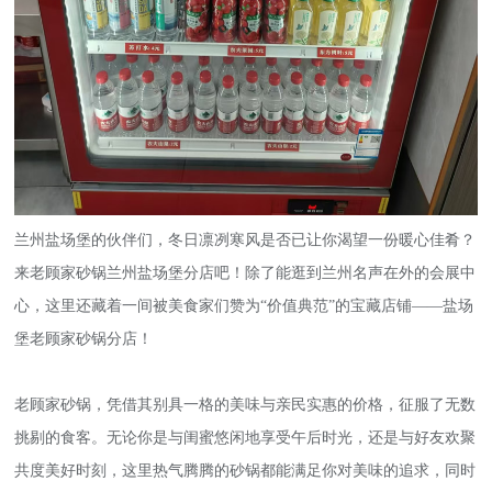
兰州盐场堡的伙伴们，冬日凛冽寒风是否已让你渴望一份暖心佳肴？
来老顾家砂锅兰州盐场堡分店吧！除了能逛到兰州名声在外的会展中
心，这里还藏着一间被美食家们赞为“价值典范”的宝藏店铺——盐场
堡老顾家砂锅分店！
老顾家砂锅，凭借其别具一格的美味与亲民实惠的价格，征服了无数
挑剔的食客。无论你是与闺蜜悠闲地享受午后时光，还是与好友欢聚
共度美好时刻，这里热气腾腾的砂锅都能满足你对美味的追求，同时