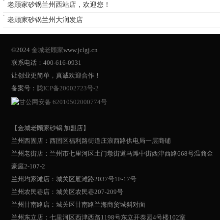
老顾家砂锅兰州西站店，欢迎您！
老顾家砂锅兰州大润发店
©2024
金城老顾家
www.jclgj.cn
联系电话：400-616-0931
让创业更简单，真诚欢迎合作！
备案号：
陇ICP备20002723号-2
甘公网安备 62010502000774号
【金城老顾家砂锅 加盟店】
兰州西固店：西固区福利路街道庄浪西路供电局一层商铺
兰州老街店：兰州市七里河区土门墩街道马滩中街西津西路668号温商金
豪庭2-107-2
兰州均家滩店：城关区雁滩路2037号1F-17号
兰州农民巷店：城关区农民巷207-209号
兰州甘南路店：城关区甘南路兰海商贸城斜对面
兰州东立店：七里河区西津西路1198号东立开泰园4号楼102室