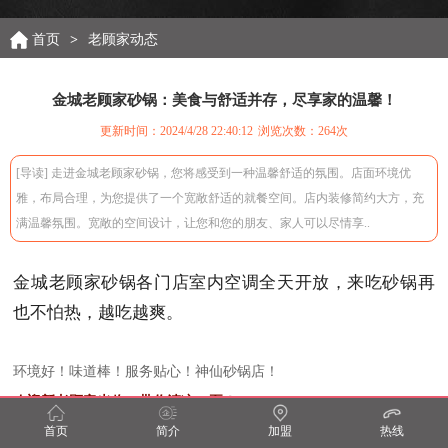
首页
>
老顾家动态
金城老顾家砂锅：美食与舒适并存，尽享家的温馨！
更新时间：2024/4/28 22:40:12
浏览次数：
264次
[导读] 走进金城老顾家砂锅，您将感受到一种温馨舒适的氛围。店面环境优
雅，布局合理，为您提供了一个宽敞舒适的就餐空间。店内装修简约大方，充
满温馨氛围。宽敞的空间设计，让您和您的朋友、家人可以尽情享..
金城老顾家砂锅
各门店室内空调全天开放，来吃砂锅再
也不怕热，越吃越爽。
环境好！味道棒！服务贴心！神仙砂锅店！
欢迎新老顾客光临，
带你清凉一夏！
首页
简介
加盟
热线