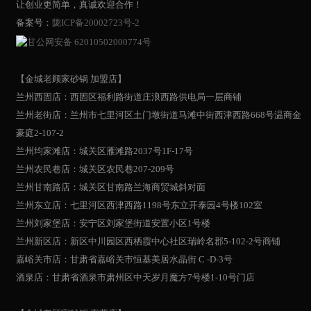
让创业更简单，真诚欢迎合作！
备案号：
陇ICP备20002723号-2
甘公网安备 62010502000774号
【金城老顾家砂锅 加盟店】
兰州西固店：西固区福利路街道庄浪西路供电局一层商铺
兰州老街店：兰州市七里河区土门墩街道马滩中街西津西路668号温商金
豪庭2-107-2
兰州均家滩店：城关区雁滩路2037号1F-17号
兰州农民巷店：城关区农民巷207-209号
兰州甘南路店：城关区甘南路兰海商贸城斜对面
兰州东立店：七里河区西津西路1198号东立开泰园4号楼102室
兰州刘家堡店：安宁区刘家堡街道安置小区1号楼
兰州新区店：新区中川园区西栖霞中心社区瑞岭名郡5-102-2号商铺
嘉峪关市店：甘肃省嘉峪关市恒基美居水晶街 C -D-3号
酒泉店：甘肃省酒泉市肃州区中天岁月魔方7号楼1-10号门店