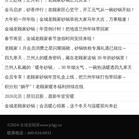
开工赴味｜正月初十，老顾家砂锅正式营业！
金马启岁，砂香伴行｜老顾家匠心坚守，开工元气从一碗砂锅开始！
大年初一拜年啦｜金城老顾家砂锅恭祝大家马年大吉，万事顺遂！
金城老顾家砂锅｜年货倒计时！把地道兰州年味带回家
春节将至，金城老顾家春节放假时间安排来啦！
老顾家 1 月会员消费之星闪耀揭晓，砂锅铁粉专属礼遇已就位～
四九寒天，兰州人的暖身密码，藏在老顾家这锅 30 年的砂锅里！
兰州人私藏的「暖冬砂锅」，30 年烟火气，一碗热汤暖透四九寒天
会员专享！老顾家砂锅年货礼盒上线，把兰州年味打包带回家～
积分别 “躺平”！老顾家暖冬福利持续在线
2026元旦｜辞旧启新，愿新年皆安暖
金城老顾家砂锅｜会员暖心招募，这个冬天与温暖双向奔赴
©2024
金城老顾家
www.jclgj.cn
联系电话：400-616-0931