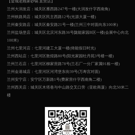
【金城老顾家砂锅 直营店】
兰州大润发店：城关区雁西路247号一楼(大润发什字西南角)
兰州铁路局店：城关区民主西路12号(光源大厦一楼)
兰州秦安路店：城关区秦安路21号一楼(兰州三中对面向东100米)
兰州盐场堡店：城关区北滨河东路36号陇能家园B区一楼(会展中心向北
100米)
兰州七里河店：七里河建工大厦一楼(倚能假日时光)
兰州西站店：七里河区敦煌路80号(阳光家园牡丹苑3号楼一楼)
兰州兰石店：七里河区柳家营路78号(兰石厂一分厂家属91栋一楼)
兰州金港城店：七里河区河湾堡东街39号(万寿宫对面)
兰州安宁店：安宁区万新路1号(费家营什字西南角二楼)
兰州西关店：城关区木塔巷与中山路交叉口旁（亚欧商厦）向北50米二
楼