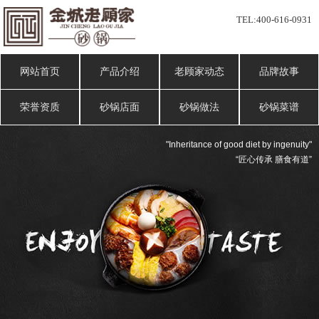
TEL:
400-616-0931
网站首页
产品介绍
老顾家动态
品牌故事
荣誉资质
砂锅店面
砂锅做法
砂锅菜谱
"Inheritance of good diet by ingenuity"
“匠心传承 膳食有道”