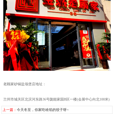
老顾家砂锅盐场堡店地址：
兰州市城关区北滨河东路36号陇能家园B区一楼(会展中心向北100米)
上一篇：
今天冬至，你家吃啥馅的饺子呀~