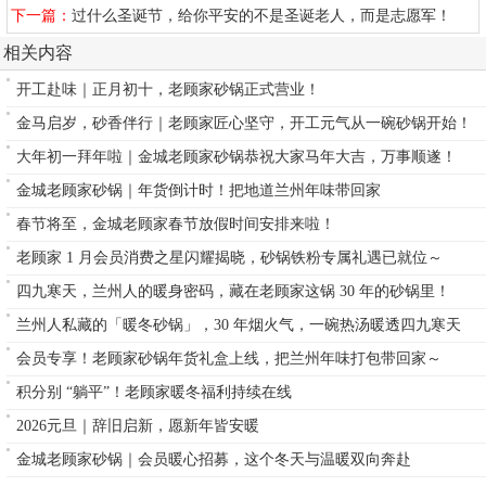
下一篇：
过什么圣诞节，给你平安的不是圣诞老人，而是志愿军！
相关内容
开工赴味｜正月初十，老顾家砂锅正式营业！
金马启岁，砂香伴行｜老顾家匠心坚守，开工元气从一碗砂锅开始！
大年初一拜年啦｜金城老顾家砂锅恭祝大家马年大吉，万事顺遂！
金城老顾家砂锅｜年货倒计时！把地道兰州年味带回家
春节将至，金城老顾家春节放假时间安排来啦！
老顾家 1 月会员消费之星闪耀揭晓，砂锅铁粉专属礼遇已就位～
四九寒天，兰州人的暖身密码，藏在老顾家这锅 30 年的砂锅里！
兰州人私藏的「暖冬砂锅」，30 年烟火气，一碗热汤暖透四九寒天
会员专享！老顾家砂锅年货礼盒上线，把兰州年味打包带回家～
积分别 “躺平”！老顾家暖冬福利持续在线
2026元旦｜辞旧启新，愿新年皆安暖
金城老顾家砂锅｜会员暖心招募，这个冬天与温暖双向奔赴