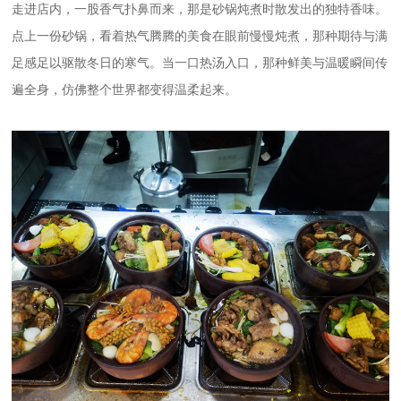
走进店内，一股香气扑鼻而来，那是砂锅炖煮时散发出的独特香味。
点上一份砂锅，看着热气腾腾的美食在眼前慢慢炖煮，那种期待与满
足感足以驱散冬日的寒气。当一口热汤入口，那种鲜美与温暖瞬间传
遍全身，仿佛整个世界都变得温柔起来。