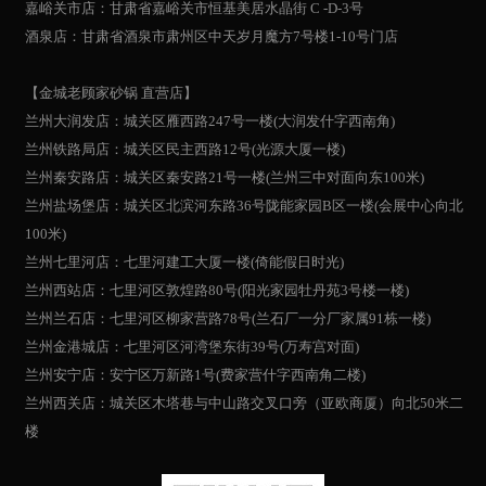
嘉峪关市店：甘肃省嘉峪关市恒基美居水晶街 C -D-3号
酒泉店：甘肃省酒泉市肃州区中天岁月魔方7号楼1-10号门店
【金城老顾家砂锅 直营店】
兰州大润发店：城关区雁西路247号一楼(大润发什字西南角)
兰州铁路局店：城关区民主西路12号(光源大厦一楼)
兰州秦安路店：城关区秦安路21号一楼(兰州三中对面向东100米)
兰州盐场堡店：城关区北滨河东路36号陇能家园B区一楼(会展中心向北
100米)
兰州七里河店：七里河建工大厦一楼(倚能假日时光)
兰州西站店：七里河区敦煌路80号(阳光家园牡丹苑3号楼一楼)
兰州兰石店：七里河区柳家营路78号(兰石厂一分厂家属91栋一楼)
兰州金港城店：七里河区河湾堡东街39号(万寿宫对面)
兰州安宁店：安宁区万新路1号(费家营什字西南角二楼)
兰州西关店：城关区木塔巷与中山路交叉口旁（亚欧商厦）向北50米二
楼