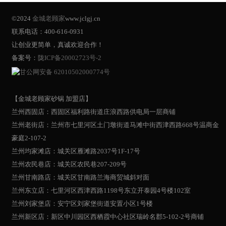
©2024
金城老顾家
www.jclgj.cn
联系电话：400-616-0931
让创业更简单，真诚欢迎合作！
备案号：
陇ICP备20002723号-2
甘公网安备 62010502000774号
【金城老顾家砂锅 加盟店】
兰州西固店：西固区福利路街道庄浪西路供电局一层商铺
兰州老街店：兰州市七里河区土门墩街道马滩中街西津西路668号温商金
豪庭2-107-2
兰州均家滩店：城关区雁滩路2037号1F-17号
兰州农民巷店：城关区农民巷207-209号
兰州甘南路店：城关区甘南路兰海商贸城斜对面
兰州东立店：七里河区西津西路1198号东立开泰园4号楼102室
兰州刘家堡店：安宁区刘家堡街道安置小区1号楼
兰州新区店：新区中川园区西栖霞中心社区瑞岭名郡5-102-2号商铺