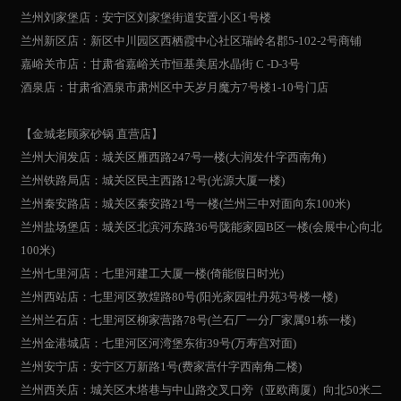
兰州刘家堡店：安宁区刘家堡街道安置小区1号楼
兰州新区店：新区中川园区西栖霞中心社区瑞岭名郡5-102-2号商铺
嘉峪关市店：甘肃省嘉峪关市恒基美居水晶街 C -D-3号
酒泉店：甘肃省酒泉市肃州区中天岁月魔方7号楼1-10号门店
【金城老顾家砂锅 直营店】
兰州大润发店：城关区雁西路247号一楼(大润发什字西南角)
兰州铁路局店：城关区民主西路12号(光源大厦一楼)
兰州秦安路店：城关区秦安路21号一楼(兰州三中对面向东100米)
兰州盐场堡店：城关区北滨河东路36号陇能家园B区一楼(会展中心向北
100米)
兰州七里河店：七里河建工大厦一楼(倚能假日时光)
兰州西站店：七里河区敦煌路80号(阳光家园牡丹苑3号楼一楼)
兰州兰石店：七里河区柳家营路78号(兰石厂一分厂家属91栋一楼)
兰州金港城店：七里河区河湾堡东街39号(万寿宫对面)
兰州安宁店：安宁区万新路1号(费家营什字西南角二楼)
兰州西关店：城关区木塔巷与中山路交叉口旁（亚欧商厦）向北50米二