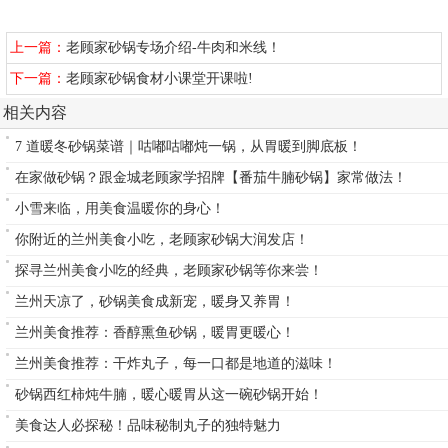
上一篇：
老顾家砂锅专场介绍-牛肉和米线！
下一篇：
老顾家砂锅食材小课堂开课啦!
相关内容
7 道暖冬砂锅菜谱｜咕嘟咕嘟炖一锅，从胃暖到脚底板！
在家做砂锅？跟金城老顾家学招牌【番茄牛腩砂锅】家常做法！
小雪来临，用美食温暖你的身心！
你附近的兰州美食小吃，老顾家砂锅大润发店！
探寻兰州美食小吃的经典，老顾家砂锅等你来尝！
兰州天凉了，砂锅美食成新宠，暖身又养胃！
兰州美食推荐：香醇熏鱼砂锅，暖胃更暖心！
兰州美食推荐：干炸丸子，每一口都是地道的滋味！
砂锅西红柿炖牛腩，暖心暖胃从这一碗砂锅开始！
美食达人必探秘！品味秘制丸子的独特魅力