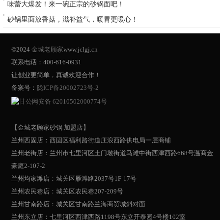
味蕾大爆发！来一碗正宗的砂锅面吧！
砂锅里面放香菇，滋补益气，暖胃更暖心！
©2024
金城老顾家
www.jclgj.cn
联系电话：400-616-0931
让创业更简单，真诚欢迎合作！
备案号：
陇ICP备20002723号-2
甘公网安备 62010502000774号
【金城老顾家砂锅 加盟店】
兰州西固店：西固区福利路街道庄浪西路供电局一层商铺
兰州老街店：兰州市七里河区土门墩街道马滩中街西津西路668号温商金
豪庭2-107-2
兰州均家滩店：城关区雁滩路2037号1F-17号
兰州农民巷店：城关区农民巷207-209号
兰州甘南路店：城关区甘南路兰海商贸城斜对面
兰州东立店：七里河区西津西路1198号东立开泰园4号楼102室