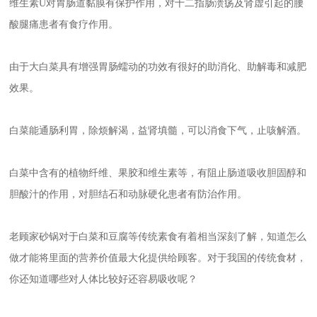
维生素U对胃肠道黏膜有保护作用，对十二指肠溃疡及肾虚引起的腰
酸腿痛患者有食疗作用。
由于大白菜具有增强胃肠蠕动的功效有很好的助消化、助解毒和减肥
效果。
白菜能通肠利胃，除烦解渴，益肾填髓，可以消食下气，止咳解酒。
白菜中含有的植物纤维、果胶和维生素等，有阻止肠道吸收胆固醇和
胆酸汁的作用，对胆结石和动脉硬化患者有防治作用。
老顾家砂锅对于白菜和豆腐等传统素食有着相当深刻了解，知道怎么
做才能将里面的营养价值最大化提供给顾客。对于我国的传统食材，
你还知道哪些对人体比较好还容易吸收呢？