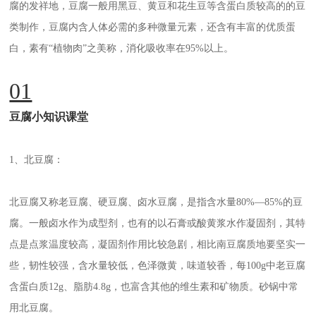
腐的发祥地，豆腐一般用黑豆、黄豆和花生豆等含蛋白质较高的的豆
类制作，豆腐内含人体必需的多种微量元素，还含有丰富的优质蛋
白，素有“植物肉”之美称，消化吸收率在95%以上。
01
豆腐小知识课堂
1、北豆腐：
北豆腐又称老豆腐、硬豆腐、卤水豆腐，是指含水量80%—85%的豆
腐。一般卤水作为成型剂，也有的以石膏或酸黄浆水作凝固剂，其特
点是点浆温度较高，凝固剂作用比较急剧，相比南豆腐质地要坚实一
些，韧性较强，含水量较低，色泽微黄，味道较香，每100g中老豆腐
含蛋白质12g、脂肪4.8g，也富含其他的维生素和矿物质。砂锅中常
用北豆腐。