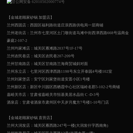
甘公网安备 62010502000774号
【金城老顾家砂锅 加盟店】
兰州西固店：西固区福利路街道庄浪西路供电局一层商铺
兰州老街店：兰州市七里河区土门墩街道马滩中街西津西路668号温商金
豪庭2-107-2
兰州均家滩店：城关区雁滩路2037号1F-17号
兰州农民巷店：城关区农民巷207-209号
兰州甘南路店：城关区甘南路兰海商贸城斜对面
兰州东立店：七里河区西津西路1198号东立开泰园4号楼102室
兰州刘家堡店：安宁区刘家堡街道安置小区1号楼
兰州新区店：新区中川园区西栖霞中心社区瑞岭名郡5-102-2号商铺
嘉峪关市店：甘肃省嘉峪关市恒基美居水晶街 C -D-3号
酒泉店：甘肃省酒泉市肃州区中天岁月魔方7号楼1-10号门店
【金城老顾家砂锅 直营店】
兰州大润发店：城关区雁西路247号一楼(大润发什字西南角)