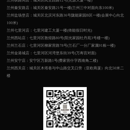
兰州铁路局店：城关区民主西路12号(光源大厦一楼)
兰州秦安路店：城关区秦安路21号一楼(兰州三中对面向东100米)
兰州盐场堡店：城关区北滨河东路36号陇能家园B区一楼(会展中心向北
100米)
兰州七里河店：七里河建工大厦一楼(倚能假日时光)
兰州西站店：七里河区敦煌路80号(阳光家园牡丹苑3号楼一楼)
兰州兰石店：七里河区柳家营路78号(兰石厂一分厂家属91栋一楼)
兰州金港城店：七里河区河湾堡东街39号(万寿宫对面)
兰州安宁店：安宁区万新路1号(费家营什字西南角二楼)
兰州西关店：城关区木塔巷与中山路交叉口旁（亚欧商厦）向北50米二
楼