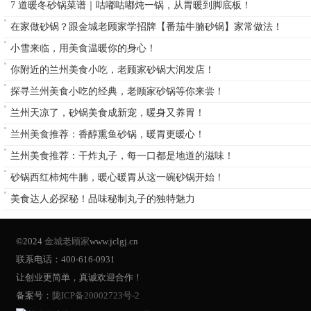
7 道暖冬砂锅菜谱｜咕嘟咕嘟炖一锅，从胃暖到脚底板！
在家做砂锅？跟金城老顾家学招牌【番茄牛腩砂锅】家常做法！
小雪来临，用美食温暖你的身心！
你附近的兰州美食小吃，老顾家砂锅大润发店！
探寻兰州美食小吃的经典，老顾家砂锅等你来尝！
兰州天凉了，砂锅美食成新宠，暖身又养胃！
兰州美食推荐：香醇熏鱼砂锅，暖胃更暖心！
兰州美食推荐：干炸丸子，每一口都是地道的滋味！
砂锅西红柿炖牛腩，暖心暖胃从这一碗砂锅开始！
美食达人必探秘！品味秘制丸子的独特魅力
©2024
金城老顾家
www.jclgj.cn
联系电话：400-616-0931
让创业更简单，真诚欢迎合作！
备案号：
陇ICP备20002723号-2