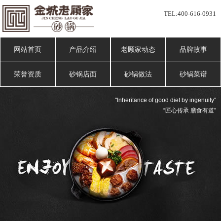
TEL:
400-616-0931
网站首页
产品介绍
老顾家动态
品牌故事
荣誉资质
砂锅店面
砂锅做法
砂锅菜谱
"Inheritance of good diet by ingenuity"
“匠心传承 膳食有道”