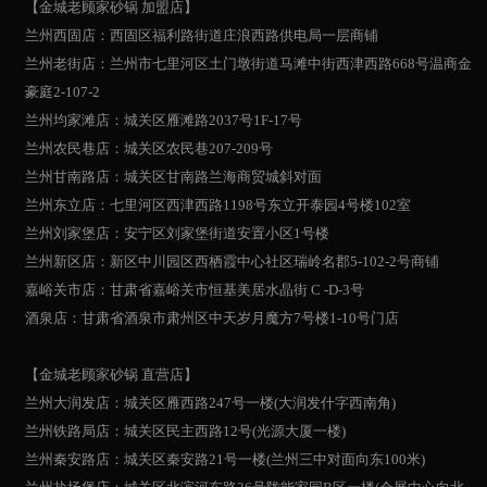
【金城老顾家砂锅 加盟店】
兰州西固店：西固区福利路街道庄浪西路供电局一层商铺
兰州老街店：兰州市七里河区土门墩街道马滩中街西津西路668号温商金
豪庭2-107-2
兰州均家滩店：城关区雁滩路2037号1F-17号
兰州农民巷店：城关区农民巷207-209号
兰州甘南路店：城关区甘南路兰海商贸城斜对面
兰州东立店：七里河区西津西路1198号东立开泰园4号楼102室
兰州刘家堡店：安宁区刘家堡街道安置小区1号楼
兰州新区店：新区中川园区西栖霞中心社区瑞岭名郡5-102-2号商铺
嘉峪关市店：甘肃省嘉峪关市恒基美居水晶街 C -D-3号
酒泉店：甘肃省酒泉市肃州区中天岁月魔方7号楼1-10号门店
【金城老顾家砂锅 直营店】
兰州大润发店：城关区雁西路247号一楼(大润发什字西南角)
兰州铁路局店：城关区民主西路12号(光源大厦一楼)
兰州秦安路店：城关区秦安路21号一楼(兰州三中对面向东100米)