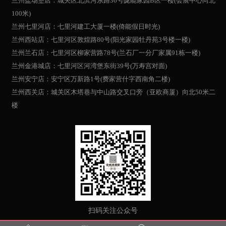
兰州盐场堡店：城关区北滨河东路36号陇能家园B区一楼(会展中心向北
100米)
兰州七里河店：七里河建工大厦一楼(倚能假日时光)
兰州西站店：七里河区敦煌路80号(阳光家园牡丹苑3号楼一楼)
兰州兰石店：七里河区柳家营路78号(兰石厂一分厂家属91栋一楼)
兰州金港城店：七里河区河湾堡东街39号(万寿宫对面)
兰州安宁店：安宁区万新路1号(费家营什字西南角二楼)
兰州西关店：城关区木塔巷与中山路交叉口旁（亚欧商厦）向北50米二
楼
扫码关注公众号