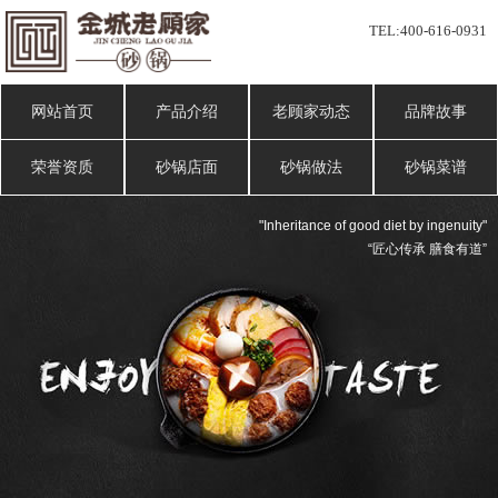
TEL:
400-616-0931
网站首页
产品介绍
老顾家动态
品牌故事
荣誉资质
砂锅店面
砂锅做法
砂锅菜谱
"Inheritance of good diet by ingenuity"
“匠心传承 膳食有道”