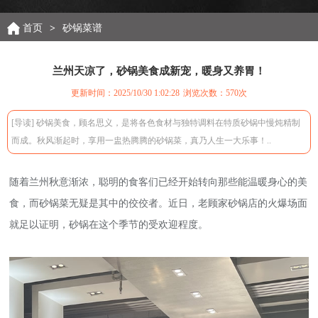
首页
>
砂锅菜谱
兰州天凉了，砂锅美食成新宠，暖身又养胃！
更新时间：2025/10/30 1:02:28
浏览次数：
570次
[导读] 砂锅美食，顾名思义，是将各色食材与独特调料在特质砂锅中慢炖精制
而成。秋风渐起时，享用一盅热腾腾的砂锅菜，真乃人生一大乐事！..
随着兰州秋意渐浓，聪明的食客们已经开始转向那些能温暖身心的美
食，而砂锅菜无疑是其中的佼佼者。近日，老顾家砂锅店的火爆场面
就足以证明，砂锅在这个季节的受欢迎程度。