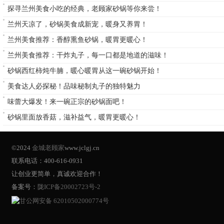
探寻兰州美食小吃的经典，老顾家砂锅等你来尝！
兰州天凉了，砂锅美食成新宠，暖身又养胃！
兰州美食推荐：香醇熏鱼砂锅，暖胃更暖心！
兰州美食推荐：干炸丸子，每一口都是地道的滋味！
砂锅西红柿炖牛腩，暖心暖胃从这一碗砂锅开始！
美食达人必探秘！品味秘制丸子的独特魅力
味蕾大爆发！来一碗正宗的砂锅面吧！
砂锅里面放香菇，滋补益气，暖胃更暖心！
©2024
金城老顾家
www.jclgj.cn
联系电话：400-616-0931
让创业更简单，真诚欢迎合作！
备案号：
陇ICP备20002723号-2
甘公网安备 62010502000774号