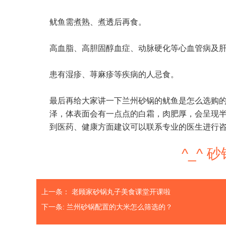
鱿鱼需煮熟、煮透后再食。
高血脂、高胆固醇血症、动脉硬化等心血管病及
患有湿疹、荨麻疹等疾病的人忌食。
最后再给大家讲一下兰州砂锅的鱿鱼是怎么选购
泽，体表面会有一点点的白霜，肉肥厚，会呈现
到医药、健康方面建议可以联系专业的医生进行
^_^
上一条：
老顾家砂锅丸子美食课堂开课啦
下一条:
兰州砂锅配置的大米怎么筛选的？