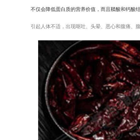
不仅会降低蛋白质的营养价值，而且鞣酸和钙酸
引起人体不适，出现呕吐、头晕、恶心和腹痛、腹