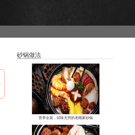
砂锅做法
界
营养全面，回味无穷的老顾家砂锅