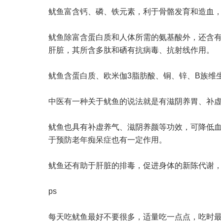
鱿鱼富含钙、磷、铁元素，利于骨骼发育和造血
鱿鱼除富含蛋白质和人体所需的氨基酸外，还含
肝脏，其所含多肽和硒有抗病毒、抗射线作用。
鱿鱼含蛋白质、欧米伽3脂肪酸、铜、锌、B族维
中医有一种关于鱿鱼的说法就是有滋阴养胃、补
鱿鱼也具有补虚养气、滋阴养颜等功效，可降低
于预防老年痴呆症也有一定作用。
鱿鱼还有助于肝脏的排毒，促进身体的新陈代谢
ps
每天吃鱿鱼最好不要很多，适量吃一点点，吃时