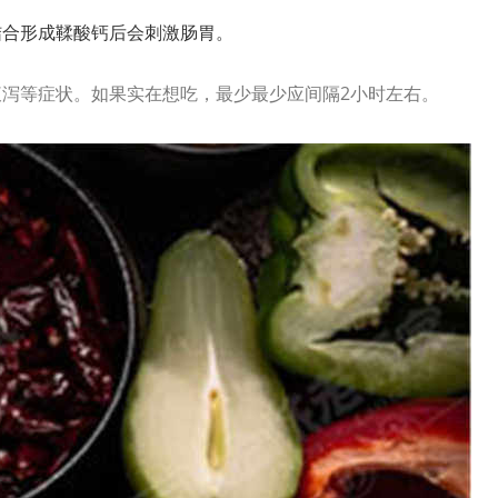
结合形成鞣酸钙后会刺激肠胃。
泻等症状。如果实在想吃，最少最少应间隔2小时左右。