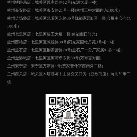
兰州铁路局店：城关区民主西路12号(光源大厦一楼)
兰州秦安路店：城关区秦安路21号一楼(兰州三中对面向东100米)
兰州盐场堡店：城关区北滨河东路36号陇能家园B区一楼(会展中心向北
100米)
兰州七里河店：七里河建工大厦一楼(倚能假日时光)
兰州西站店：七里河区敦煌路80号(阳光家园牡丹苑3号楼一楼)
兰州兰石店：七里河区柳家营路78号(兰石厂一分厂家属91栋一楼)
兰州金港城店：七里河区河湾堡东街39号(万寿宫对面)
兰州安宁店：安宁区万新路1号(费家营什字西南角二楼)
兰州西关店：城关区木塔巷与中山路交叉口旁（亚欧商厦）向北50米二
楼