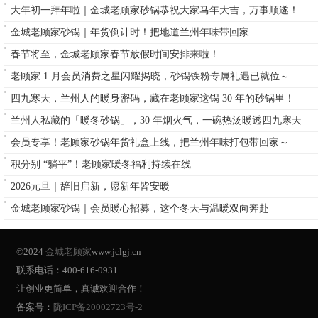
大年初一拜年啦｜金城老顾家砂锅恭祝大家马年大吉，万事顺遂！
金城老顾家砂锅｜年货倒计时！把地道兰州年味带回家
春节将至，金城老顾家春节放假时间安排来啦！
老顾家 1 月会员消费之星闪耀揭晓，砂锅铁粉专属礼遇已就位～
四九寒天，兰州人的暖身密码，藏在老顾家这锅 30 年的砂锅里！
兰州人私藏的「暖冬砂锅」，30 年烟火气，一碗热汤暖透四九寒天
会员专享！老顾家砂锅年货礼盒上线，把兰州年味打包带回家～
积分别 “躺平”！老顾家暖冬福利持续在线
2026元旦｜辞旧启新，愿新年皆安暖
金城老顾家砂锅｜会员暖心招募，这个冬天与温暖双向奔赴
©2024
金城老顾家
www.jclgj.cn
联系电话：400-616-0931
让创业更简单，真诚欢迎合作！
备案号：
陇ICP备20002723号-2