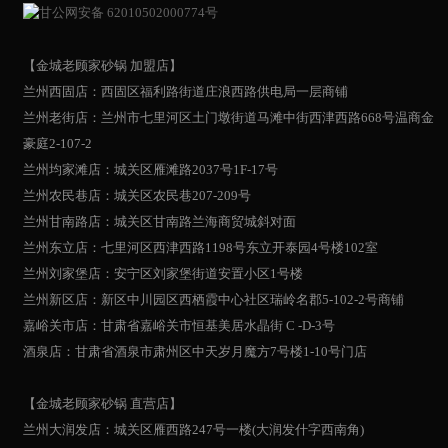
甘公网安备 62010502000774号
【金城老顾家砂锅 加盟店】
兰州西固店：西固区福利路街道庄浪西路供电局一层商铺
兰州老街店：兰州市七里河区土门墩街道马滩中街西津西路668号温商金
豪庭2-107-2
兰州均家滩店：城关区雁滩路2037号1F-17号
兰州农民巷店：城关区农民巷207-209号
兰州甘南路店：城关区甘南路兰海商贸城斜对面
兰州东立店：七里河区西津西路1198号东立开泰园4号楼102室
兰州刘家堡店：安宁区刘家堡街道安置小区1号楼
兰州新区店：新区中川园区西栖霞中心社区瑞岭名郡5-102-2号商铺
嘉峪关市店：甘肃省嘉峪关市恒基美居水晶街 C -D-3号
酒泉店：甘肃省酒泉市肃州区中天岁月魔方7号楼1-10号门店
【金城老顾家砂锅 直营店】
兰州大润发店：城关区雁西路247号一楼(大润发什字西南角)