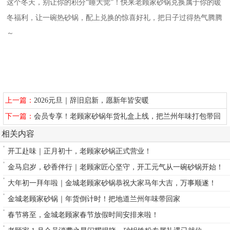
这个冬天，别让你的积分“睡大觉”！快来老顾家砂锅兑换属于你的暖
冬福利，让一碗热砂锅，配上兑换的惊喜好礼，把日子过得热气腾腾
～
上一篇：
2026元旦｜辞旧启新，愿新年皆安暖
下一篇：
会员专享！老顾家砂锅年货礼盒上线，把兰州年味打包带回
家～
相关内容
开工赴味｜正月初十，老顾家砂锅正式营业！
金马启岁，砂香伴行｜老顾家匠心坚守，开工元气从一碗砂锅开始！
大年初一拜年啦｜金城老顾家砂锅恭祝大家马年大吉，万事顺遂！
金城老顾家砂锅｜年货倒计时！把地道兰州年味带回家
春节将至，金城老顾家春节放假时间安排来啦！