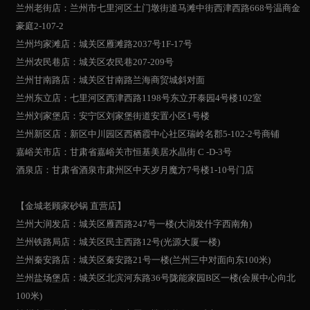
兰州老街店：兰州市七里河区土门墩街道马滩中街西津西路668号温商金
豪庭2-107-2
兰州均家滩店：城关区雁滩路2037号1F-17号
兰州农民巷店：城关区农民巷207-209号
兰州甘南路店：城关区甘南路兰海商贸城斜对面
兰州东立店：七里河区西津西路1198号东立开泰园4号楼102室
兰州刘家堡店：安宁区刘家堡街道安置小区1号楼
兰州新区店：新区中川园区西栖霞中心社区瑞岭名郡5-102-2号商铺
嘉峪关市店：甘肃省嘉峪关市恒基美居水晶街 C -D-3号
酒泉店：甘肃省酒泉市肃州区中天岁月魔方7号楼1-10号门店
【金城老顾家砂锅 直营店】
兰州大润发店：城关区雁西路247号一楼(大润发什字西南角)
兰州铁路局店：城关区民主西路12号(光源大厦一楼)
兰州秦安路店：城关区秦安路21号一楼(兰州三中对面向东100米)
兰州盐场堡店：城关区北滨河东路36号陇能家园B区一楼(会展中心向北
100米)