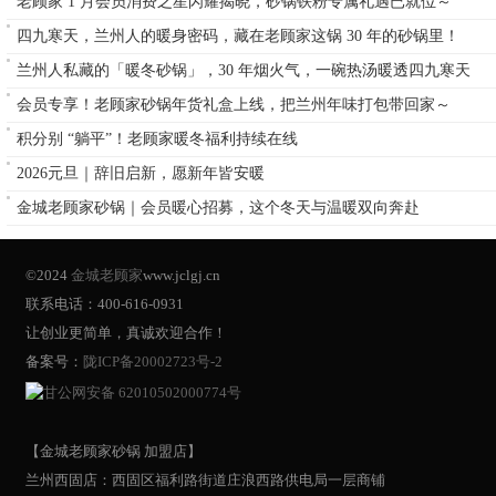
老顾家 1 月会员消费之星闪耀揭晓，砂锅铁粉专属礼遇已就位～
四九寒天，兰州人的暖身密码，藏在老顾家这锅 30 年的砂锅里！
兰州人私藏的「暖冬砂锅」，30 年烟火气，一碗热汤暖透四九寒天
会员专享！老顾家砂锅年货礼盒上线，把兰州年味打包带回家～
积分别 “躺平”！老顾家暖冬福利持续在线
2026元旦｜辞旧启新，愿新年皆安暖
金城老顾家砂锅｜会员暖心招募，这个冬天与温暖双向奔赴
©2024
金城老顾家
www.jclgj.cn
联系电话：400-616-0931
让创业更简单，真诚欢迎合作！
备案号：
陇ICP备20002723号-2
甘公网安备 62010502000774号
【金城老顾家砂锅 加盟店】
兰州西固店：西固区福利路街道庄浪西路供电局一层商铺