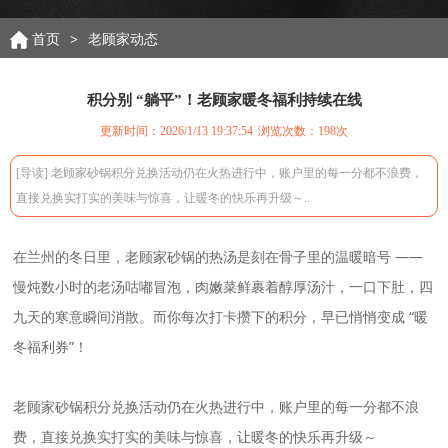
首页
>
老顾家动态
积分别 “躺平”！老顾家暖冬福利持续在线
更新时间：2026/1/13 19:37:54
浏览次数：
198次
[导读] 老顾家砂锅积分兑换活动仍在火热进行中，账户里的每一分都不浪费，
直接兑换实打实的美味与惊喜，让暖冬的快乐再升级～..
在兰州的冬日里，老顾家砂锅的热汤是刻在骨子里的温暖暗号 ——
慢炖数小时的老汤咕嘟冒泡，肉嫩菜鲜裹着醇厚汤汁，一口下肚，四
九天的寒意瞬间消散。而你每次打卡攒下的积分，早已悄悄变成 “暖
冬福利券”！
老顾家砂锅积分兑换活动仍在火热进行中，账户里的每一分都不浪
费，直接兑换实打实的美味与惊喜，让暖冬的快乐再升级～