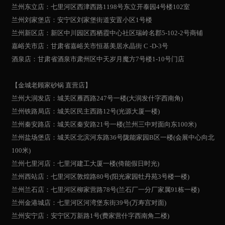
兰州东立店：七里河区西津西路1198号东立开泰园4号楼102室
兰州刘家堡店：安宁区刘家堡街道安置小区1号楼
兰州新区店：新区中川园区西栖霞中心社区瑞岭名郡5-102-2号商铺
嘉峪关市店：甘肃省嘉峪关市恒基美居水晶街 C -D-3号
酒泉店：甘肃省酒泉市肃州区中天岁月魔方7号楼1-10号门店
【金城老顾家砂锅 直营店】
兰州大润发店：城关区雁西路247号一楼(大润发什字西南角)
兰州铁路局店：城关区民主西路12号(光源大厦一楼)
兰州秦安路店：城关区秦安路21号一楼(兰州三中对面向东100米)
兰州盐场堡店：城关区北滨河东路36号陇能家园B区一楼(会展中心向北
100米)
兰州七里河店：七里河建工大厦一楼(倚能假日时光)
兰州西站店：七里河区敦煌路80号(阳光家园牡丹苑3号楼一楼)
兰州兰石店：七里河区柳家营路78号(兰石厂一分厂家属91栋一楼)
兰州金港城店：七里河区河湾堡东街39号(万寿宫对面)
兰州安宁店：安宁区万新路1号(费家营什字西南角二楼)