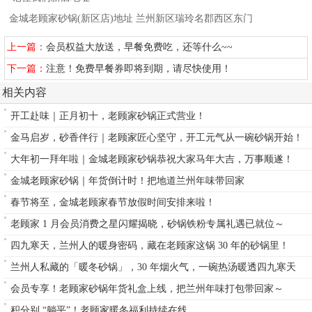
金城老顾家砂锅(新区店)地址 兰州新区瑞玲名郡西区东门
上一篇：
会员权益大放送，早餐免费吃，还等什么~~
下一篇：
注意！免费早餐券即将到期，请尽快使用！
相关内容
开工赴味｜正月初十，老顾家砂锅正式营业！
金马启岁，砂香伴行｜老顾家匠心坚守，开工元气从一碗砂锅开始！
大年初一拜年啦｜金城老顾家砂锅恭祝大家马年大吉，万事顺遂！
金城老顾家砂锅｜年货倒计时！把地道兰州年味带回家
春节将至，金城老顾家春节放假时间安排来啦！
老顾家 1 月会员消费之星闪耀揭晓，砂锅铁粉专属礼遇已就位～
四九寒天，兰州人的暖身密码，藏在老顾家这锅 30 年的砂锅里！
兰州人私藏的「暖冬砂锅」，30 年烟火气，一碗热汤暖透四九寒天
会员专享！老顾家砂锅年货礼盒上线，把兰州年味打包带回家～
积分别 “躺平”！老顾家暖冬福利持续在线