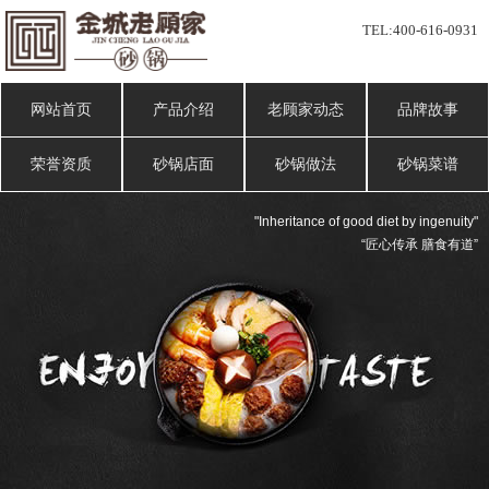
TEL:
400-616-0931
网站首页
产品介绍
老顾家动态
品牌故事
荣誉资质
砂锅店面
砂锅做法
砂锅菜谱
"Inheritance of good diet by ingenuity"
“匠心传承 膳食有道”