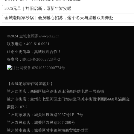
2026元旦｜辞旧启新，愿新年皆安暖
金城老顾家砂锅｜会员暖心招募，这个冬天与温暖双向奔赴
©2024
金城老顾家
www.jclgj.cn
联系电话：400-616-0931
让创业更简单，真诚欢迎合作！
备案号：
陇ICP备20002723号-2
甘公网安备 62010502000774号
【金城老顾家砂锅 加盟店】
兰州西固店：西固区福利路街道庄浪西路供电局一层商铺
兰州老街店：兰州市七里河区土门墩街道马滩中街西津西路668号温商金
豪庭2-107-2
兰州均家滩店：城关区雁滩路2037号1F-17号
兰州农民巷店：城关区农民巷207-209号
兰州甘南路店：城关区甘南路兰海商贸城斜对面