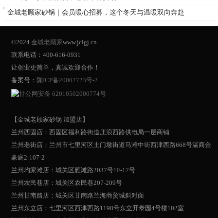
金城老顾家砂锅｜会员暖心招募，这个冬天与温暖双向奔赴
©2024
金城老顾家
www.jclgj.cn
联系电话：400-616-0931
让创业更简单，真诚欢迎合作！
备案号：
陇ICP备20002723号-2
甘公网安备 62010502000774号
【金城老顾家砂锅 加盟店】
兰州西固店：西固区福利路街道庄浪西路供电局一层商铺
兰州老街店：兰州市七里河区土门墩街道马滩中街西津西路668号温商金
豪庭2-107-2
兰州均家滩店：城关区雁滩路2037号1F-17号
兰州农民巷店：城关区农民巷207-209号
兰州甘南路店：城关区甘南路兰海商贸城斜对面
兰州东立店：七里河区西津西路1198号东立开泰园4号楼102室