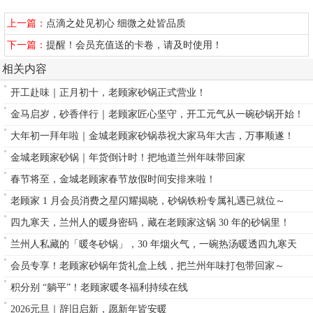
上一篇：
点滴之处见初心 细微之处皆品质
下一篇：
提醒！会员充值送的卡卷，请及时使用！
相关内容
开工赴味｜正月初十，老顾家砂锅正式营业！
金马启岁，砂香伴行｜老顾家匠心坚守，开工元气从一碗砂锅开始！
大年初一拜年啦｜金城老顾家砂锅恭祝大家马年大吉，万事顺遂！
金城老顾家砂锅｜年货倒计时！把地道兰州年味带回家
春节将至，金城老顾家春节放假时间安排来啦！
老顾家 1 月会员消费之星闪耀揭晓，砂锅铁粉专属礼遇已就位～
四九寒天，兰州人的暖身密码，藏在老顾家这锅 30 年的砂锅里！
兰州人私藏的「暖冬砂锅」，30 年烟火气，一碗热汤暖透四九寒天
会员专享！老顾家砂锅年货礼盒上线，把兰州年味打包带回家～
积分别 “躺平”！老顾家暖冬福利持续在线
2026元旦｜辞旧启新，愿新年皆安暖