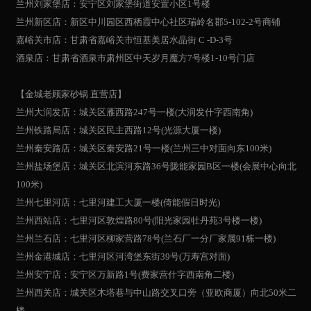
兰州刘家堡店：安宁区刘家堡街道安置小区1号楼
兰州新区店：新区中川园区西栖霞中心社区瑞岭名郡5-102-2号商铺
嘉峪关市店：甘肃省嘉峪关市恒基美居水晶街 C -D-3号
酒泉店：甘肃省酒泉市肃州区中天岁月魔方7号楼1-10号门店
【金城老顾家砂锅 直营店】
兰州大润发店：城关区雁西路247号一楼(大润发什字西南角)
兰州铁路局店：城关区民主西路12号(光源大厦一楼)
兰州秦安路店：城关区秦安路21号一楼(兰州三中对面向东100米)
兰州盐场堡店：城关区北滨河东路36号陇能家园B区一楼(会展中心向北
100米)
兰州七里河店：七里河建工大厦一楼(倚能假日时光)
兰州西站店：七里河区敦煌路80号(阳光家园牡丹苑3号楼一楼)
兰州兰石店：七里河区柳家营路78号(兰石厂一分厂家属91栋一楼)
兰州金港城店：七里河区河湾堡东街39号(万寿宫对面)
兰州安宁店：安宁区万新路1号(费家营什字西南角二楼)
兰州西关店：城关区木塔巷与中山路交叉口旁（亚欧商厦）向北50米二
楼