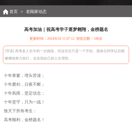
首页
>
老顾家动态
高考加油｜祝高考学子逐梦翱翔，金榜题名
更新时间：2024/6/16 11:07:12
浏览次数：
186次
[导读] 高考是人生中的一次挑战，但这仅仅只是一个开始，愿各位同学以后能
够继续努力前行，去实现自己的人生理想..
十年寒窗，埋头苦读；
十年磨剑，日夜不断；
十年风雨，坚定信念；
十年坚守，只为一战！
致天下所有考生：
高考顺利，金榜题名！