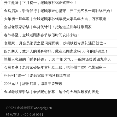
开工赴味｜正月初十，老顾家砂锅正式营业！
金马启岁，砂香伴行｜老顾家匠心坚守，开工元气从一碗砂锅开始！
大年初一拜年啦｜金城老顾家砂锅恭祝大家马年大吉，万事顺遂！
金城老顾家砂锅｜年货倒计时！把地道兰州年味带回家
春节将至，金城老顾家春节放假时间安排来啦！
老顾家 1 月会员消费之星闪耀揭晓，砂锅铁粉专属礼遇已就位～
四九寒天，兰州人的暖身密码，藏在老顾家这锅 30 年的砂锅里！
兰州人私藏的「暖冬砂锅」，30 年烟火气，一碗热汤暖透四九寒天
会员专享！老顾家砂锅年货礼盒上线，把兰州年味打包带回家～
积分别 “躺平”！老顾家暖冬福利持续在线
2026元旦｜辞旧启新，愿新年皆安暖
金城老顾家砂锅｜会员暖心招募，这个冬天与温暖双向奔赴
©2024
金城老顾家
www.jclgj.cn
联系电话：400-616-0931