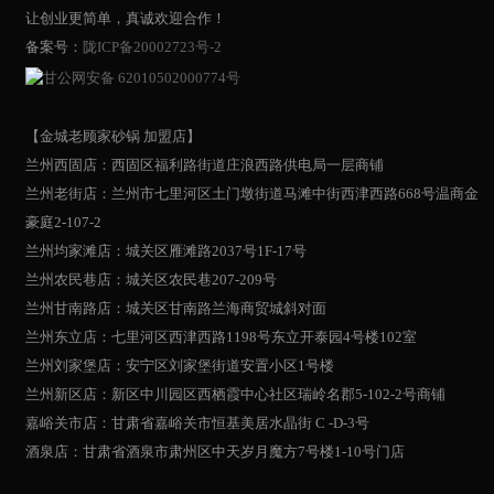
让创业更简单，真诚欢迎合作！
备案号：
陇ICP备20002723号-2
甘公网安备 62010502000774号
【金城老顾家砂锅 加盟店】
兰州西固店：西固区福利路街道庄浪西路供电局一层商铺
兰州老街店：兰州市七里河区土门墩街道马滩中街西津西路668号温商金
豪庭2-107-2
兰州均家滩店：城关区雁滩路2037号1F-17号
兰州农民巷店：城关区农民巷207-209号
兰州甘南路店：城关区甘南路兰海商贸城斜对面
兰州东立店：七里河区西津西路1198号东立开泰园4号楼102室
兰州刘家堡店：安宁区刘家堡街道安置小区1号楼
兰州新区店：新区中川园区西栖霞中心社区瑞岭名郡5-102-2号商铺
嘉峪关市店：甘肃省嘉峪关市恒基美居水晶街 C -D-3号
酒泉店：甘肃省酒泉市肃州区中天岁月魔方7号楼1-10号门店