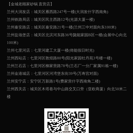
【金城老顾家砂锅 直营店】
兰州大润发店：城关区雁西路247号一楼(大润发什字西南角)
兰州铁路局店：城关区民主西路12号(光源大厦一楼)
兰州秦安路店：城关区秦安路21号一楼(兰州三中对面向东100米)
兰州盐场堡店：城关区北滨河东路36号陇能家园B区一楼(会展中心向北
100米)
兰州七里河店：七里河建工大厦一楼(倚能假日时光)
兰州西站店：七里河区敦煌路80号(阳光家园牡丹苑3号楼一楼)
兰州兰石店：七里河区柳家营路78号(兰石厂一分厂家属91栋一楼)
兰州金港城店：七里河区河湾堡东街39号(万寿宫对面)
兰州安宁店：安宁区万新路1号(费家营什字西南角二楼)
兰州西关店：城关区木塔巷与中山路交叉口旁（亚欧商厦）向北50米二
楼