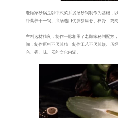
老顾家砂锅是以中式菜系煲汤砂锅制作为基础，
种营养于一锅。底汤选用优质猪里脊、棒骨、鸡
主料选材精良，制作一脉相承了老顾家秘制配方
间，制作原料不厌其精，制作工艺不厌其烦。历
色、香、味、器的文化内涵。