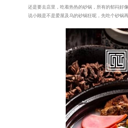
还是要去店里，吃着热热的砂锅，所有的郁闷好
说小顾是不是爱屋及乌的砂锅狂呢，先吃个砂锅再