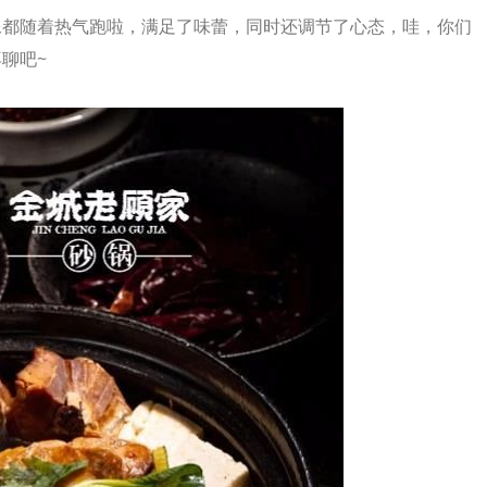
像都随着热气跑啦，满足了味蕾，同时还调节了心态，哇，你们
聊吧~