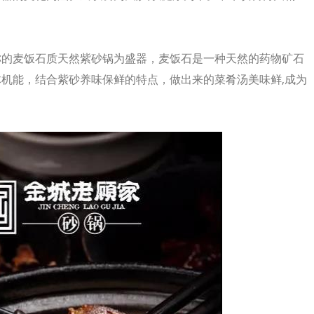
称的麦饭石质天然紫砂锅为盛器，麦饭石是一种天然的药物矿石
机能，结合紫砂养味保鲜的特点，做出来的菜肴汤美味鲜,成为