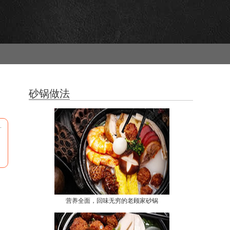
砂锅做法
可
，
营养全面，回味无穷的老顾家砂锅