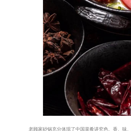
老顾家砂锅充分体现了中国菜肴讲究色、香、味、