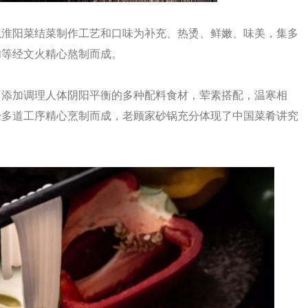
以淮阳菜结菜制作工艺和口味为补充、热烫、鲜嫩、味美，集多
肉等经文火精心熬制而成。
，添加调理人体阴阳平衡的多种配料食材，荤素搭配，温寒相
经多道工序精心烹制而成，老顾家砂锅充分体现了中国菜肴讲究