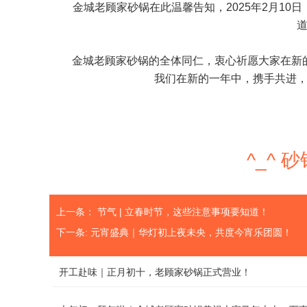
金城老顾家砂锅在此温馨告知，2025年2月1
金城老顾家砂锅的全体同仁，衷心祈愿大家在新
我们在新的一年中，携手共进
^_^
上一条：
节气 | 立春时节，这些注意事项要知道！
下一条:
元宵盛典｜华灯初上夜未央，共度今宵乐团圆！
开工赴味｜正月初十，老顾家砂锅正式营业！