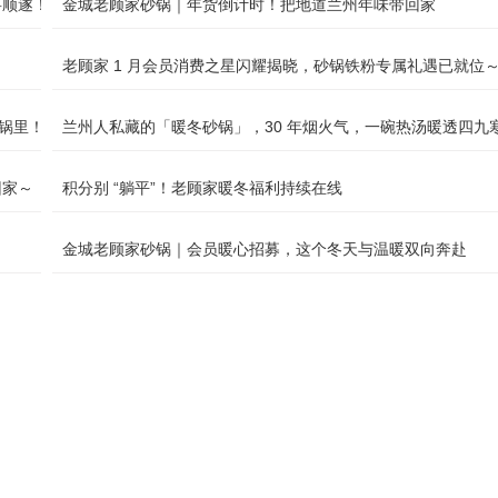
事顺遂！
金城老顾家砂锅｜年货倒计时！把地道兰州年味带回家
老顾家 1 月会员消费之星闪耀揭晓，砂锅铁粉专属礼遇已就位
砂锅里！
兰州人私藏的「暖冬砂锅」，30 年烟火气，一碗热汤暖透四九
回家～
积分别 “躺平”！老顾家暖冬福利持续在线
金城老顾家砂锅｜会员暖心招募，这个冬天与温暖双向奔赴