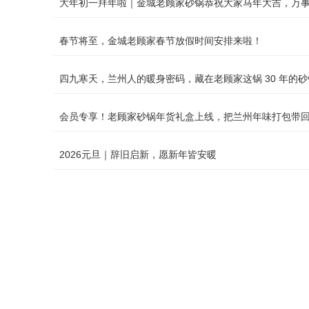
大年初一拜年啦｜金城老顾家砂锅恭祝大家马年大吉，万
春节将至，金城老顾家春节放假时间安排来啦！
四九寒天，兰州人的暖身密码，藏在老顾家这锅 30 年的
会员专享！老顾家砂锅年货礼盒上线，把兰州年味打包带
2026元旦｜辞旧启新，愿新年皆安暖