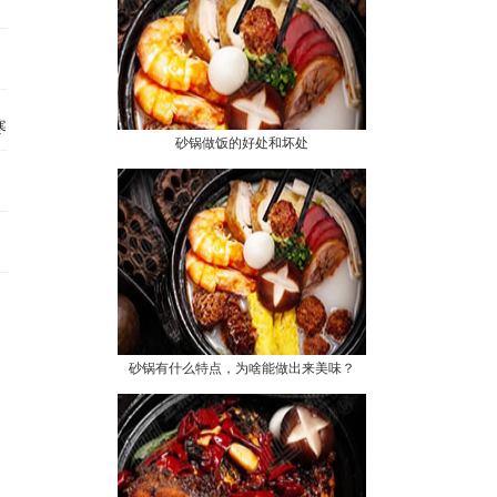
～
寒天
砂锅做饭的好处和坏处
砂锅有什么特点，为啥能做出来美味？