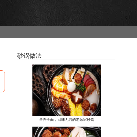
砂锅做法
营养全面，回味无穷的老顾家砂锅