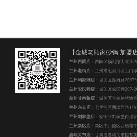
【金城老顾家砂锅 加盟
兰州西固店
：西固区福利路街道庄
兰州老街店
：兰州市七里河区土门墩街
兰州均家滩店
：城关区雁滩路2037号
兰州农民巷店
：城关区农民巷207-2
兰州甘南路店
：城关区甘南路兰海
兰州东立店
：七里河区西津西路119
兰州刘家堡店
：安宁区刘家堡街道安
兰州新区店
：新区中川园区西栖霞中心
嘉峪关市店
：甘肃省嘉峪关市恒基美居