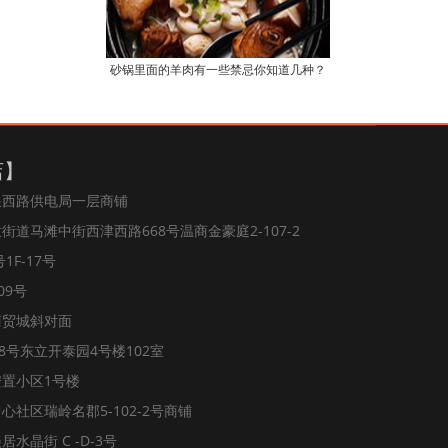
砂锅里面的羊肉有一些禁忌你知道几种？
店】
浪西路供电局一层商铺
道马滩中街西津西路668号温商金豪庭2-107-2
1F-17号
09号
商贸城斜对面
8号东立开泰园4号楼102室
置小区1号楼
社区瑞岭名郡5-102-2号商铺
水晶街 C -D-3号