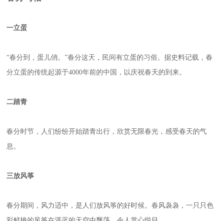
一
立蛋
“春分到，蛋儿俏。”春分这天，民间有立蛋的习俗。据史料记载，春
分立蛋的传统起源于4000年前的中国，以庆祝春天的到来。
二
踏青
春分时节，人们纷纷开始踏青出行，欣赏无限春光，感受春天的气
息。
三放风筝
春分期间，风力适中，是人们放风筝的好时候。春风袅袅，一只只色
彩鲜艳的风筝在湛蓝的天空中飘荡，令人赏心悦目。