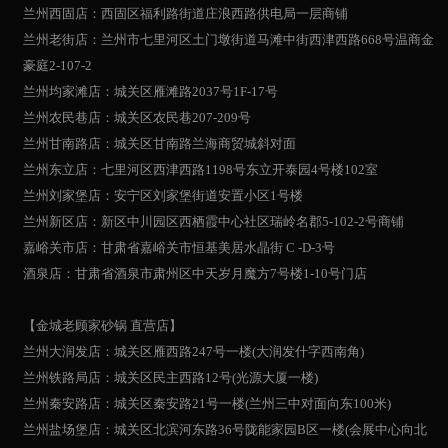
兰州西固店：西固区福利路街道庄浪西路供电局一层商铺
兰州老街店：兰州市七里河区土门墩街道马滩中街西津西路668号温商金
豪庭2-107-2
兰州均家滩店：城关区雁滩路2037号1F-17号
兰州农民巷店：城关区农民巷207-209号
兰州甘南路店：城关区甘南路兰海商贸城斜对面
兰州东立店：七里河区西津西路1198号东立开泰园4号楼102室
兰州刘家堡店：安宁区刘家堡街道安置小区1号楼
兰州新区店：新区中川园区西栖霞中心社区瑞岭名郡5-102-2号商铺
嘉峪关市店：甘肃省嘉峪关市恒基美居水晶街 C -D-3号
酒泉店：甘肃省酒泉市肃州区中天岁月魔方7号楼1-10号门店
【金城老顾家砂锅 直营店】
兰州大润发店：城关区雁西路247号一楼(大润发什字西南角)
兰州铁路局店：城关区民主西路12号(光源大厦一楼)
兰州秦安路店：城关区秦安路21号一楼(兰州三中对面向东100米)
兰州盐场堡店：城关区北滨河东路36号陇能家园B区一楼(会展中心向北