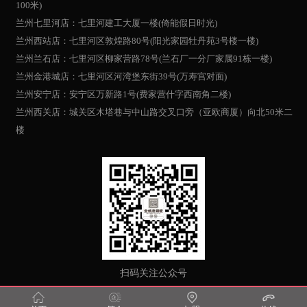
100米)
兰州七里河店：七里河建工大厦一楼(倚能假日时光)
兰州西站店：七里河区敦煌路80号(阳光家园牡丹苑3号楼一楼)
兰州兰石店：七里河区柳家营路78号(兰石厂一分厂家属91栋一楼)
兰州金港城店：七里河区河湾堡东街39号(万寿宫对面)
兰州安宁店：安宁区万新路1号(费家营什字西南角二楼)
兰州西关店：城关区木塔巷与中山路交叉口旁（亚欧商厦）向北50米二
楼
扫码关注公众号