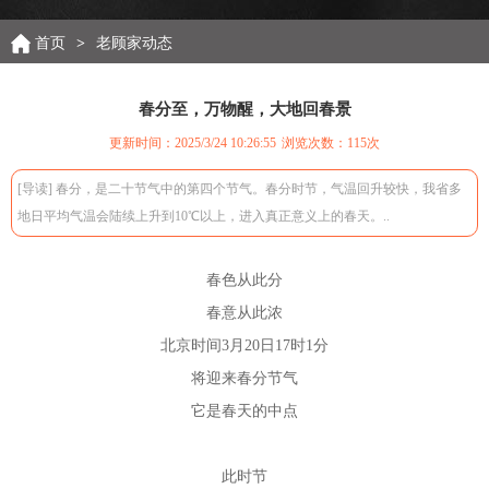
首页
>
老顾家动态
春分至，万物醒，大地回春景
更新时间：2025/3/24 10:26:55
浏览次数：
115次
[导读] 春分，是二十节气中的第四个节气。春分时节，气温回升较快，我省多
地日平均气温会陆续上升到10℃以上，进入真正意义上的春天。..
春色从此分
春意从此浓
北京时间3月20日17时1分
将迎来春分节气
它是春天的中点
此时节