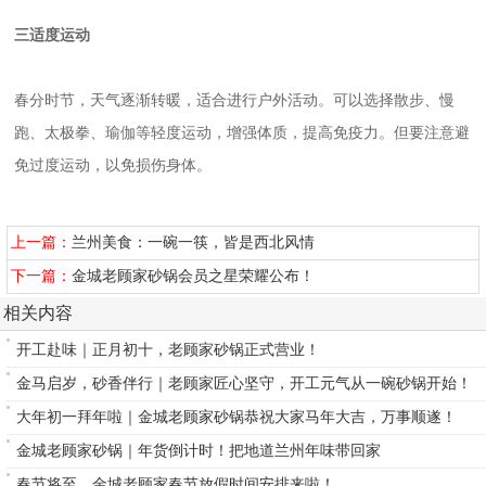
三
适度运动
春分时节，天气逐渐转暖，适合进行户外活动。可以选择散步、慢
跑、太极拳、瑜伽等轻度运动，增强体质，提高免疫力。但要注意避
免过度运动，以免损伤身体。
上一篇：
兰州美食：一碗一筷，皆是西北风情
下一篇：
金城老顾家砂锅会员之星荣耀公布！
相关内容
开工赴味｜正月初十，老顾家砂锅正式营业！
金马启岁，砂香伴行｜老顾家匠心坚守，开工元气从一碗砂锅开始！
大年初一拜年啦｜金城老顾家砂锅恭祝大家马年大吉，万事顺遂！
金城老顾家砂锅｜年货倒计时！把地道兰州年味带回家
春节将至，金城老顾家春节放假时间安排来啦！