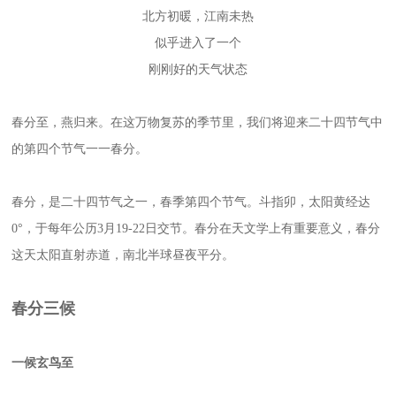
北方初暖，江南未热
似乎进入了一个
刚刚好的天气状态
春分至，燕归来。在这万物复苏的季节里，我们将迎来二十四节气中
的第四个节气一一春分。
春分，是二十四节气之一，春季第四个节气。斗指卯，太阳黄经达
0°，于每年公历3月19-22日交节。春分在天文学上有重要意义，春分
这天太阳直射赤道，南北半球昼夜平分。
春分三候
一
候
玄鸟至