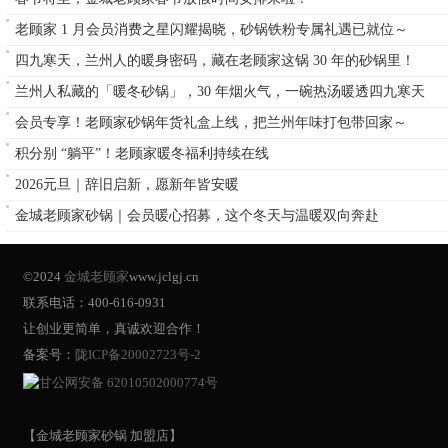
老顾家 1 月会员消费之星闪耀揭晓，砂锅铁粉专属礼遇已就位～
四九寒天，兰州人的暖身密码，藏在老顾家这锅 30 年的砂锅里！
兰州人私藏的「暖冬砂锅」，30 年烟火气，一碗热汤暖透四九寒天
会员专享！老顾家砂锅年货礼盒上线，把兰州年味打包带回家～
积分别 “躺平”！老顾家暖冬福利持续在线
2026元旦｜辞旧启新，愿新年皆安暖
金城老顾家砂锅｜会员暖心招募，这个冬天与温暖双向奔赴
©2024
金城老顾家
www.jclgj.cn
联系电话：400-616-0931
让创业更简单，真诚欢迎合作！
备案号：
陇ICP备20002723号-2
甘公网安备 62010502000774号
【金城老顾家砂锅 加盟店】