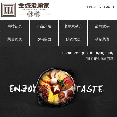
TEL:
400-616-0931
网站首页
产品介绍
老顾家动态
品牌故事
荣誉资质
砂锅店面
砂锅做法
砂锅菜谱
"Inheritance of good diet by ingenuity"
“匠心传承 膳食有道”