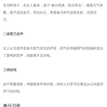
玄鸟即燕子，在古人看来，燕子“春分而来，秋分而去”。随着天气变
暖，燕子划过蓝天，穿过白云，带着春天的气息和生机，迁回北
方。。
二
候
雷乃发声
古人认为雷声是春天阳气发生的声音，阳气在突破阴气的阻隔时发出
了轰鸣的雷声，肉眼看不见闪电。
三
候
始电
由于雨量增多，伴随着雷声和闪电，此时人们常可以看见从云间凌空
劈下的闪电。
春分习俗