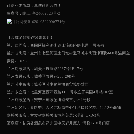
让创业更简单，真诚欢迎合作！
备案号：
陇ICP备20002723号-2
甘公网安备 62010502000774号
【金城老顾家砂锅 加盟店】
兰州西固店：西固区福利路街道庄浪西路供电局一层商铺
兰州老街店：兰州市七里河区土门墩街道马滩中街西津西路668号温商金
豪庭2-107-2
兰州均家滩店：城关区雁滩路2037号1F-17号
兰州农民巷店：城关区农民巷207-209号
兰州甘南路店：城关区甘南路兰海商贸城斜对面
兰州东立店：七里河区西津西路1198号东立开泰园4号楼102室
兰州刘家堡店：安宁区刘家堡街道安置小区1号楼
兰州新区店：新区中川园区西栖霞中心社区瑞岭名郡5-102-2号商铺
嘉峪关市店：甘肃省嘉峪关市恒基美居水晶街 C -D-3号
酒泉店：甘肃省酒泉市肃州区中天岁月魔方7号楼1-10号门店