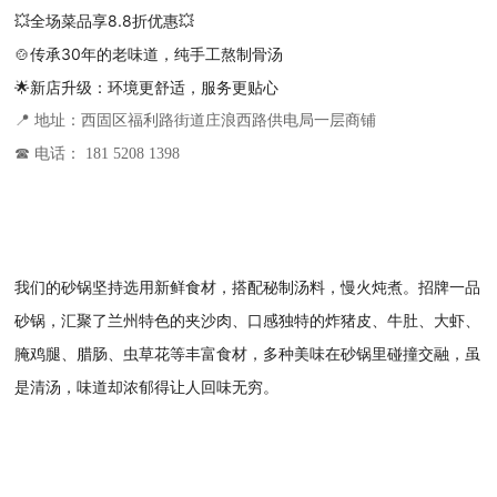
💥全场菜品享8.8折优惠💥
🍲传承30年的老味道，纯手工熬制骨汤
🌟新店升级：环境更舒适，服务更贴心
📍 地址：西固区福利路街道庄浪西路供电局一层商铺
☎ 电话： 181 5208 1398
我们的砂锅坚持选用新鲜食材，搭配秘制汤料，慢火炖煮。招牌一品
砂锅，汇聚了兰州特色的夹沙肉、口感独特的炸猪皮、牛肚、大虾、
腌鸡腿、腊肠、虫草花等丰富食材，多种美味在砂锅里碰撞交融，虽
是清汤，味道却浓郁得让人回味无穷。