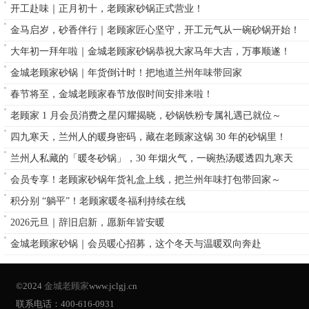
开工赴味｜正月初十，老顾家砂锅正式营业！
金马启岁，砂香伴行｜老顾家匠心坚守，开工元气从一碗砂锅开始！
大年初一拜年啦｜金城老顾家砂锅恭祝大家马年大吉，万事顺遂！
金城老顾家砂锅｜年货倒计时！把地道兰州年味带回家
春节将至，金城老顾家春节放假时间安排来啦！
老顾家 1 月会员消费之星闪耀揭晓，砂锅铁粉专属礼遇已就位～
四九寒天，兰州人的暖身密码，藏在老顾家这锅 30 年的砂锅里！
兰州人私藏的「暖冬砂锅」，30 年烟火气，一碗热汤暖透四九寒天
会员专享！老顾家砂锅年货礼盒上线，把兰州年味打包带回家～
积分别 “躺平”！老顾家暖冬福利持续在线
2026元旦｜辞旧启新，愿新年皆安暖
金城老顾家砂锅｜会员暖心招募，这个冬天与温暖双向奔赴
©2024
金城老顾家
www.jclgj.cn
联系电话：400-616-0931