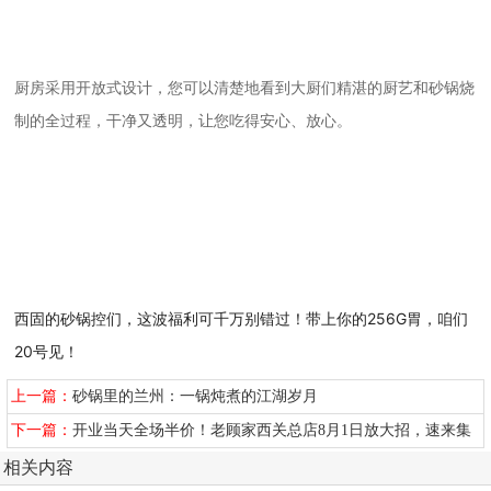
厨房采用开放式设计，您可以清楚地看到大厨们精湛的厨艺和砂锅烧
制的全过程，干净又透明，让您吃得安心、放心。
西固的砂锅控们，这波福利可千万别错过！带上你的256G胃，咱们
20号见！
上一篇：
砂锅里的兰州：一锅炖煮的江湖岁月
下一篇：
开业当天全场半价！老顾家西关总店8月1日放大招，速来集
合！
相关内容