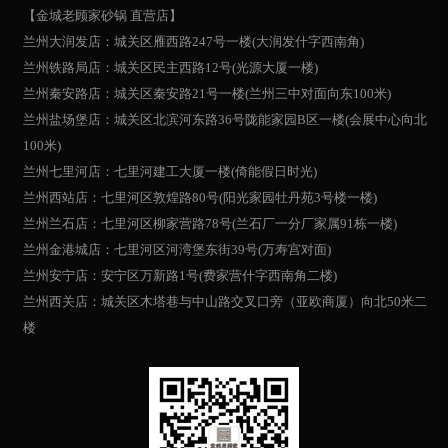
【金城老顾家砂锅 直营店】
兰州大润发店：城关区雁西路247号一楼(大润发什字西南角)
兰州铁路局店：城关区民主西路12号(光源大厦一楼)
兰州秦安路店：城关区秦安路21号一楼(兰州三中对面向东100米)
兰州盐场堡店：城关区北滨河东路36号陇能家园B区一楼(会展中心向北
100米)
兰州七里河店：七里河建工大厦一楼(倚能假日时光)
兰州西站店：七里河区敦煌路80号(阳光家园牡丹苑3号楼一楼)
兰州兰石店：七里河区柳家营路78号(兰石厂一分厂家属91栋一楼)
兰州金港城店：七里河区河湾堡东街39号(万寿宫对面)
兰州安宁店：安宁区万新路1号(费家营什字西南角二楼)
兰州西关店：城关区木塔巷与中山路交叉口旁（亚欧商厦）向北50米二
楼