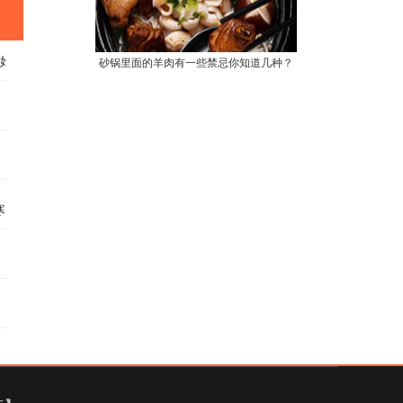
始！
砂锅里面的羊肉有一些禁忌你知道几种？
～
寒天