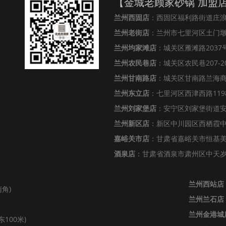
【金城老顾家砂锅 加盟
兰州西固店
：西固区福利路街道庄
兰州老街店
：兰州市七里河区土门墩街
兰州均家滩店
：城关区雁滩路2037号
兰州农民巷店
：城关区农民巷207-2
兰州甘南路店
：城关区甘南路兰海
兰州东立店
：七里河区西津西路119
兰州刘家堡店
：安宁区刘家堡街道安
兰州新区店
：新区中川园区西栖霞中心
嘉峪关市店
：甘肃省嘉峪关市恒基美居
酒泉店
：甘肃省酒泉市肃州区中天岁月
兰州西站店
角)
兰州兰石店
兰州金港城
100米)