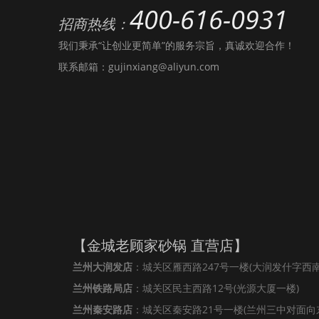
400-616-0931
招商热线：
我们秉承“让创业更简单”的服务宗旨，真诚欢迎合作！
联系邮箱：gujinxiang@aliyun.com
【金城老顾家砂锅 直营店】
兰州大润发店
：城关区雁西路247号一楼(大润发什字西南
兰州铁路局店
：城关区民主西路12号(光源大厦一楼)
兰州秦安路店
：城关区秦安路21号一楼(兰州三中对面向东