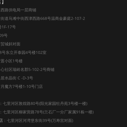
店】
浪西路供电局一层商铺
道马滩中街西津西路668号温商金豪庭2-107-2
1F-17号
09号
商贸城斜对面
8号东立开泰园4号楼102室
置小区1号楼
社区瑞岭名郡5-102-2号商铺
水晶街 C -D-3号
魔方7号楼1-10号门店
：七里河区敦煌路80号(阳光家园牡丹苑3号楼一楼)
：七里河区柳家营路78号(兰石厂一分厂家属91栋一楼)
店
：七里河区河湾堡东街39号(万寿宫对面)