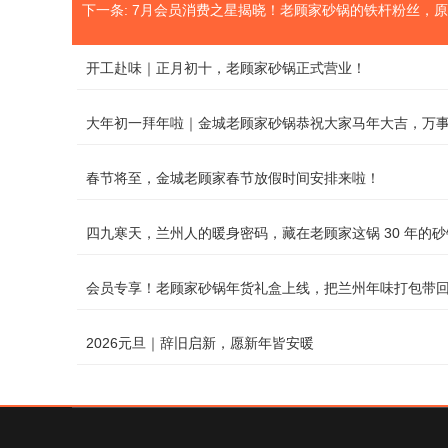
下一条:
7月会员消费之星揭晓！老顾家砂锅的铁杆粉丝，原来
开工赴味｜正月初十，老顾家砂锅正式营业！
大年初一拜年啦｜金城老顾家砂锅恭祝大家马年大吉，万
春节将至，金城老顾家春节放假时间安排来啦！
四九寒天，兰州人的暖身密码，藏在老顾家这锅 30 年的
会员专享！老顾家砂锅年货礼盒上线，把兰州年味打包带
2026元旦｜辞旧启新，愿新年皆安暖