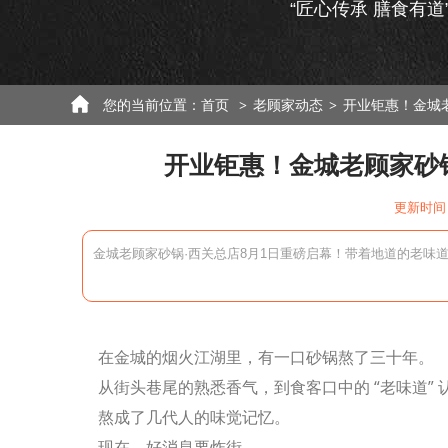
“匠心传承 膳食有道
您的当前位置：
首页
老顾家动态
开业钜惠！金城
>
>
开业钜惠！金城老顾家砂
更新时间：
金城老顾家砂锅·西关总店8月1日重磅启幕！带着地道的老味
在金城的烟火江湖里，有一口砂锅熬了三十年。
从街头巷尾的熟悉香气，到食客口中的 “老味道”
熬成了几代人的味觉记忆。
现在，好消息要炸街 ——