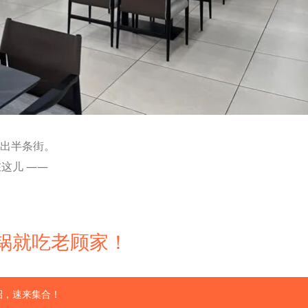
飘出半条街。
这儿 ——
 砂锅就吃老顾家！
招，速来集合！