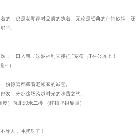
裹着的，仍是老顾家对品质的执着。无论是经典的什锦砂锅，还
的鲜香。
，一口入魂，这波福利直接把 “宠粉” 打在公屏上！
没啦～）
每一份惊喜都藏着老顾家的诚意。
朋好友，来赴这场跨越时光的味蕾之约。
厦）向北50米二楼 （
红招牌很显眼
）
利不等人，冲就对了！