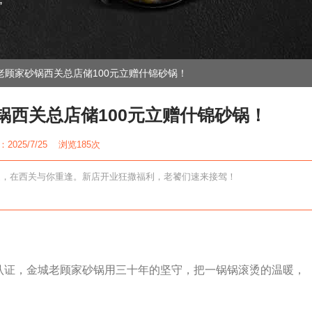
”
老顾家砂锅西关总店储100元立赠什锦砂锅！
锅西关总店储100元立赠什锦砂锅！
2025/7/25 浏览
185次
道，在西关与你重逢。新店开业狂撒福利，老饕们速来接驾！
 认证，金城老顾家砂锅用三十年的坚守，把一锅锅滚烫的温暖，