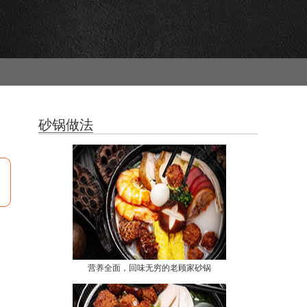
砂锅做法
营养全面，回味无穷的老顾家砂锅