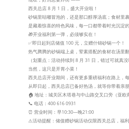
西关总店 8 月 1 日，盛大开业啦！
砂锅里咕嘟冒泡的，还是那口醇厚汤底；食材里
是藏着惊喜的特色风味，每一口都带着时光沉淀
🎁开业福利第一弹，必须够实在！
✅即日起到店储值 100 元，立赠什锦砂锅一个！
热气腾腾的砂锅端上桌，荤素搭配的食材在汤里翻滚
（划重点：活动持续到 8 月 31 日，错过可就真
当然，这只是开胃小菜！
西关总店开业期间，还有更多
重磅福利
在路上，
从即日
起，西关总店已备好热汤，就等你带着亲
🏠 地址：
城关区木塔巷与中山路交叉口旁（亚欧商
📞 电话：
400 616 0931
⏰ 营业时间：早10:30—晚21:00
⚠️
活动提醒
：储值赠砂锅活动仅限西关总店，福