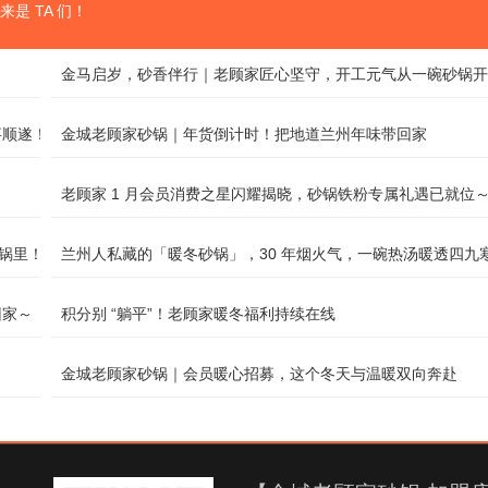
是 TA 们！
金马启岁，砂香伴行｜老顾家匠心坚守，开工元气从一碗砂锅开
事顺遂！
金城老顾家砂锅｜年货倒计时！把地道兰州年味带回家
老顾家 1 月会员消费之星闪耀揭晓，砂锅铁粉专属礼遇已就位
砂锅里！
兰州人私藏的「暖冬砂锅」，30 年烟火气，一碗热汤暖透四九
回家～
积分别 “躺平”！老顾家暖冬福利持续在线
金城老顾家砂锅｜会员暖心招募，这个冬天与温暖双向奔赴