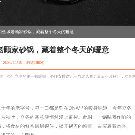
”
口金城老顾家砂锅，藏着整个冬天的暖意
老顾家砂锅，藏着整个冬天的暖意
2025/11/19 浏览
188次
味道，今年立冬的第一顿暖锅，必须安排这儿～当北风卷走最后一片秋叶，立冬
十年的老字号，每一口都是刻在DNA里的暖身味道，今年立冬
一片秋叶，立冬的寒意便悄然漫上窗棂。此时，一锅咕嘟作响的
绵，将食材的鲜香层层锁住，揭开锅盖的瞬间，白雾裹着肉香、