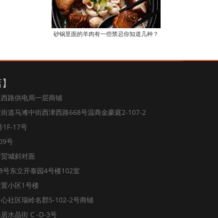
砂锅里面的羊肉有一些禁忌你知道几种？
店】
浪西路供电局一层商铺
道马滩中街西津西路668号温商金豪庭2-107-2
1F-17号
09号
商贸城斜对面
8号东立开泰园4号楼102室
置小区1号楼
社区瑞岭名郡5-102-2号商铺
水晶街 C -D-3号