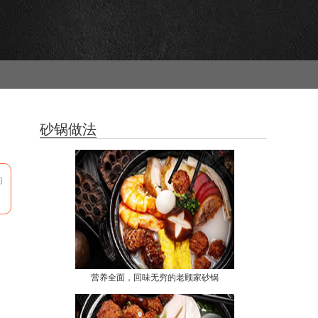
砂锅做法
的
营养全面，回味无穷的老顾家砂锅