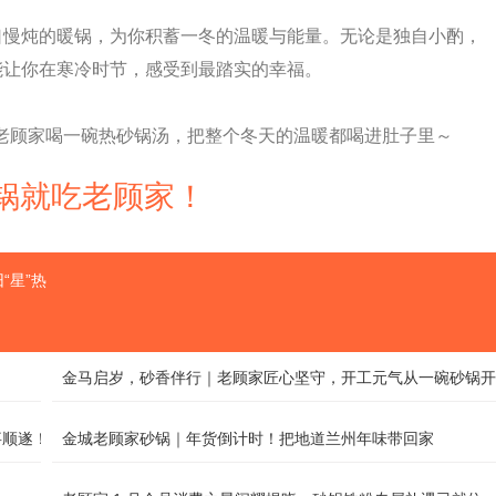
口慢炖的暖锅，为你积蓄一冬的温暖与能量。无论是独自小酌，
能让你在寒冷时节，感受到最踏实的幸福。
老顾家喝一碗热砂锅汤，把整个冬天的温暖都喝进肚子里～
 砂锅就吃老顾家！
“星”热
金马启岁，砂香伴行｜老顾家匠心坚守，开工元气从一碗砂锅开
事顺遂！
金城老顾家砂锅｜年货倒计时！把地道兰州年味带回家