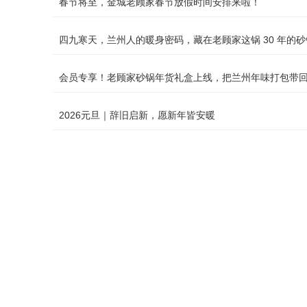
春节将至，金城老顾家春节放假时间安排来啦！
四九寒天，兰州人的暖身密码，藏在老顾家这锅 30 年的
会员专享！老顾家砂锅年货礼盒上线，把兰州年味打包带
2026元旦｜辞旧启新，愿新年皆安暖