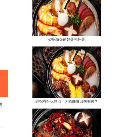
砂锅做饭的好处和坏处
砂锅有什么特点，为啥能做出来美味？
始！