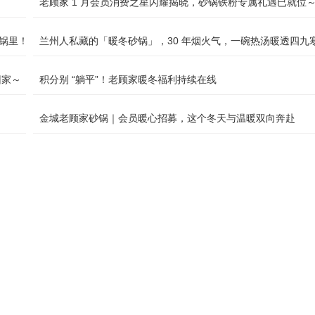
老顾家 1 月会员消费之星闪耀揭晓，砂锅铁粉专属礼遇已就位
砂锅里！
兰州人私藏的「暖冬砂锅」，30 年烟火气，一碗热汤暖透四九
回家～
积分别 “躺平”！老顾家暖冬福利持续在线
金城老顾家砂锅｜会员暖心招募，这个冬天与温暖双向奔赴