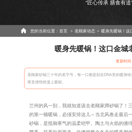
“匠心传承 膳食有道
您的当前位置：
首页
老顾家动态
暖身先暖锅！这
>
>
暖身先暖锅！这口金城
更新时间：
老顾家砂锅三十年的老字号，每一口都是刻在DNA里的暖身
寒意便悄然漫上窗棂。
兰州的风一刮，我就知道该去老顾家蹲砂锅了！三
的第一顿暖锅，必须安排这儿～当北风卷走最后
砂锅，是抵御寒气的温柔铠甲。陶土与火焰的缠