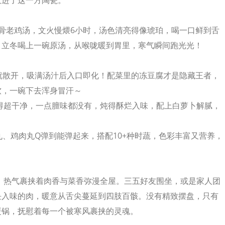
收进了这一方陶瓮。
骨老鸡汤，文火慢煨6小时，汤色清亮得像琥珀，喝一口鲜到舌
～立冬喝上一碗原汤，从喉咙暖到胃里，寒气瞬间跑光光！
就散开，吸满汤汁后入口即化！配菜里的冻豆腐才是隐藏王者，
软，一碗下去浑身冒汗～
理得超干净，一点膻味都没有，炖得酥烂入味，配上白萝卜解腻，
丸、鸡肉丸Q弹到能弹起来，搭配10+种时蔬，色彩丰富又营养，
响，热气裹挟着肉香与菜香弥漫全屋。三五好友围坐，或是家人团
块入味的肉，暖意从舌尖蔓延到四肢百骸。没有精致摆盘，只有
暖锅，抚慰着每一个被寒风裹挟的灵魂。