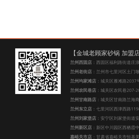
【金城老顾家砂锅 加盟
兰州西固店
：西固区福利路街道庄
兰州老街店
：兰州市七里河区土门墩街
兰州均家滩店
：城关区雁滩路2037号
兰州农民巷店
：城关区农民巷207-2
兰州甘南路店
：城关区甘南路兰海
兰州东立店
：七里河区西津西路119
兰州刘家堡店
：安宁区刘家堡街道安
兰州新区店
：新区中川园区西栖霞中心
嘉峪关市店
：甘肃省嘉峪关市恒基美居