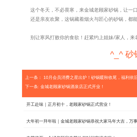
这个冬天，不必畏寒，来金城老顾家砂锅，让一
还是亲友欢聚，这锅藏着烟火与匠心的砂锅，都
别让寒风打败你的食欲！赶紧约上姐妹/家人，来
^_^
上一条：
10月会员消费之星出炉！砂锅暖秋收尾，福利依旧
下一条:
金城老顾家砂锅酒泉店正式开业！
开工赴味｜正月初十，老顾家砂锅正式营业！
大年初一拜年啦｜金城老顾家砂锅恭祝大家马年大吉，万