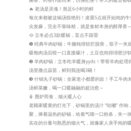
菌香、药香扑面而来，仿佛把整个冬天的暖意都
🔥 老汤是灵魂！熬足6小时的鲜
每次来都被这锅汤惊艳到！凌晨5点就开始炖的牛
尖发麻，完全不靠味精，就是食材本身的醇厚香
🥘 立冬必点3款暖锅，盲点不踩雷
❶ 经典牛肉砂锅：牛腩炖得软烂脱骨，筷子一夹
吸饱肉汤后咬一口直接爆汁，土豆也炖得绵密沙
❷ 羊肉砂锅：立冬吃羊暖身yyds！带骨羊肉处
汤里撒点蒜苗，鲜到我连喝3碗！
❸ 什锦丸子砂锅：全家老小都爱的款！手工牛肉
汤鲜菜嫩，喝一口暖融融的超治愈～
🏮 围炉而食，烟火暖人心
老顾家暖黄的灯光下，砂锅里的汤汁 “咕嘟” 作
聚，捧着温热的砂锅，哈着气嗦一口粉条，夹一
实在的分量与熟悉的烟火气，就像家人亲手炖的