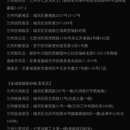
兰州老街店：兰州市七里河区土门墩街道马滩中街西津西路668号温商金
豪庭2-107-2
兰州均家滩店：城关区雁滩路2037号1F-17号
兰州农民巷店：城关区农民巷207-209号
兰州甘南路店：城关区甘南路兰海商贸城斜对面
兰州东立店：七里河区西津西路1198号东立开泰园4号楼102室
兰州刘家堡店：安宁区刘家堡街道安置小区1号楼
兰州新区店：新区中川园区西栖霞中心社区瑞岭名郡5-102-2号商铺
嘉峪关市店：甘肃省嘉峪关市恒基美居水晶街 C -D-3号
酒泉店：甘肃省酒泉市肃州区中天岁月魔方7号楼1-10号门店
【金城老顾家砂锅 直营店】
兰州大润发店：城关区雁西路247号一楼(大润发什字西南角)
兰州铁路局店：城关区民主西路12号(光源大厦一楼)
兰州秦安路店：城关区秦安路21号一楼(兰州三中对面向东100米)
兰州盐场堡店：城关区北滨河东路36号陇能家园B区一楼(会展中心向北
100米)
兰州七里河店：七里河建工大厦一楼(倚能假日时光)