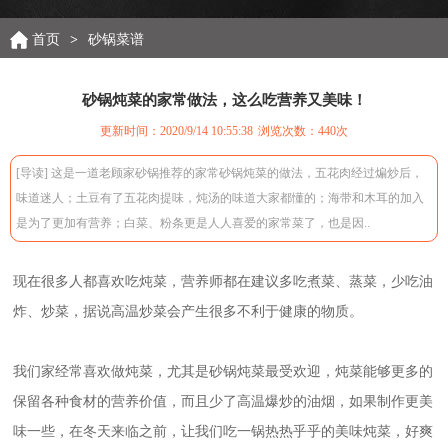
首页
>
砂锅菜谱
砂锅炖菜的家常做法，这么吃营养又美味！
更新时间：2020/9/14 10:55:38
浏览次数：
440次
[导读] 这是一道老顾家砂锅推荐的家常砂锅炖菜的做法，五花肉经过煸炒后，
味道迷人；土豆有了五花肉提味，炖汤的味道大家都懂的；海带和木耳的加入
是为了更加有营养；白菜、粉条更是人人喜爱的家常菜了，也是因..
现在很多人都喜欢吃炖菜，营养师都在建议多吃煮菜、蒸菜，少吃油
炸、炒菜，据说高温炒菜会产生很多不利于健康的物质。
我们家经常喜欢做炖菜，尤其是砂锅炖菜最受欢迎，炖菜能够更多的
保留各种食材的营养价值，而且少了高温爆炒的油烟，如果制作更美
味一些，在冬天来临之前，让我们吃一锅热热乎乎的美味炖菜，好爽