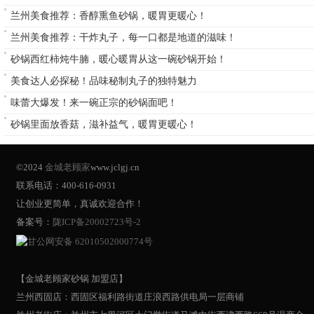
兰州美食推荐：香醇熏鱼砂锅，暖胃更暖心！
兰州美食推荐：干炸丸子，每一口都是地道的滋味！
砂锅西红柿炖牛腩，暖心暖胃从这一碗砂锅开始！
美食达人必探秘！品味秘制丸子的独特魅力
味蕾大爆发！来一碗正宗的砂锅面吧！
砂锅里面放香菇，滋补益气，暖胃更暖心！
©2024
金城老顾家
www.jclgj.cn
联系电话：400-616-0931
让创业更简单，真诚欢迎合作！
备案号：
陇ICP备20002723号-2
甘公网安备 62010502000774号
【金城老顾家砂锅 加盟店】
兰州西固店：西固区福利路街道庄浪西路供电局一层商铺