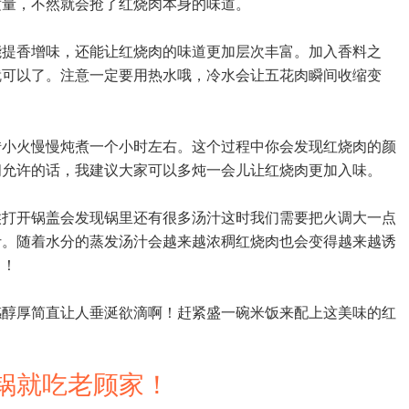
适量，不然就会抢了红烧肉本身的味道。
能提香增味，还能让红烧肉的味道更加层次丰富。加入香料之
就可以了。注意一定要用热水哦，冷水会让五花肉瞬间收缩变
转小火慢慢炖煮一个小时左右。这个过程中你会发现红烧肉的颜
间允许的话，我建议大家可以多炖一会儿让红烧肉更加入味。
候打开锅盖会发现锅里还有很多汤汁这时我们需要把火调大一点
汁。随着水分的蒸发汤汁会越来越浓稠红烧肉也会变得越来越诱
了！
感醇厚简直让人垂涎欲滴啊！赶紧盛一碗米饭来配上这美味的红
 砂锅就吃老顾家！