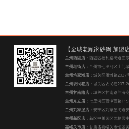
【金城老顾家砂锅 加盟
兰州西固店
：西固区福利路街道庄
兰州老街店
：兰州市七里河区土门墩街
兰州均家滩店
：城关区雁滩路2037号
兰州农民巷店
：城关区农民巷207-2
兰州甘南路店
：城关区甘南路兰海
兰州东立店
：七里河区西津西路119
兰州刘家堡店
：安宁区刘家堡街道安
兰州新区店
：新区中川园区西栖霞中心
嘉峪关市店
：甘肃省嘉峪关市恒基美居