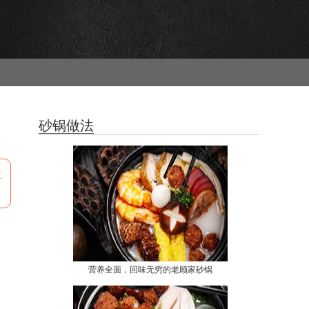
砂锅做法
红
营养全面，回味无穷的老顾家砂锅