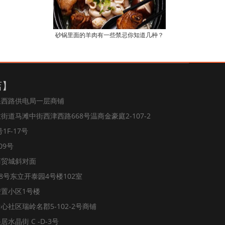
砂锅里面的羊肉有一些禁忌你知道几种？
店】
浪西路供电局一层商铺
道马滩中街西津西路668号温商金豪庭2-107-2
1F-17号
09号
商贸城斜对面
8号东立开泰园4号楼102室
置小区1号楼
社区瑞岭名郡5-102-2号商铺
水晶街 C -D-3号