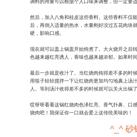
调料的用量可以根据个人口味来调整，但一定要
然后，加入八角和桂皮这些香料。这些香料不仅
后，再倒入适量的热水，水量刚好没过五花肉块
硬，影响口感。
现在就可以盖上锅盖开始炖煮了。大火烧开之后
色越来越红亮诱人，香味也越来越浓郁。如果时
最后一步就是收汁了。当红烧肉炖得差不多的时
用筷子轻轻搅拌一下让红烧肉更加均匀地裹上汤
人。等到汤汁收得差不多的时候就可以关火出锅
哎呀呀看看这锅红烧肉色泽红亮、香气扑鼻、口
烧肉吧！我保证你一口就会爱上这传统美味的！
^_^