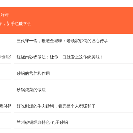
的好评
菜，新手也能学会
三代守一锅，暖透金城味：老顾家砂锅的匠心传承
手也能学会
红烧肉砂锅做法：让你一口就爱上这传统美味！
砂锅的营养和作用
砂锅炖菜的做法
喝补钙！
好吃到爆的牛肉砂锅，看完整个人都暖和了
兰州砂锅经典特色-丸子砂锅