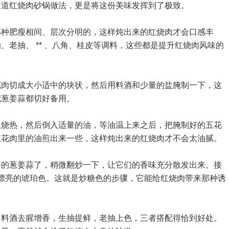
这道红烧肉砂锅做法，更是将这份美味发挥到了极致。
那种肥瘦相间、层次分明的，这样炖出来的红烧肉才会口感丰
老抽、 ** 、八角、桂皮等调料，这些都是提升红烧肉风味的
花肉切成大小适中的块状，然后用料酒和少量的盐腌制一下，这
把葱姜蒜都切好备用。
上烧热，然后倒入适量的油，等油温上来之后，把腌制好的五花
五花肉里的油煎出来一些，这样炖出来的红烧肉才不会太油腻。
好的葱姜蒜了，稍微翻炒一下，让它们的香味充分散发出来。接
并呈现漂亮的琥珀色。这就是炒糖色的步骤，它能给红烧肉带来那种诱
。料酒去腥增香，生抽提鲜，老抽上色，三者搭配得恰到好处。