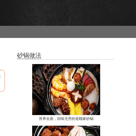
砂锅做法
时
营养全面，回味无穷的老顾家砂锅