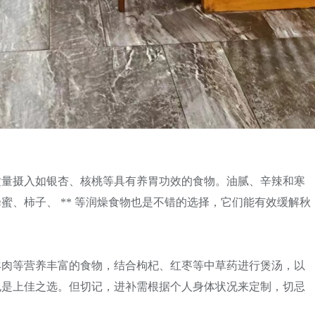
适量摄入如银杏、核桃等具有养胃功效的食物。油腻、辛辣和寒
、柿子、 ** 等润燥食物也是不错的选择，它们能有效缓解秋
羊肉等营养丰富的食物，结合枸杞、红枣等中草药进行煲汤，以
也是上佳之选。但切记，进补需根据个人身体状况来定制，切忌