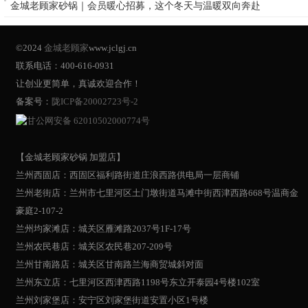
金城老顾家砂锅｜会员暖心招募，这个冬天与温暖双向奔赴
©2024
金城老顾家
www.jclgj.cn
联系电话：400-616-0931
让创业更简单，真诚欢迎合作！
备案号：
陇ICP备20002723号-2
甘公网安备 62010502000774号
【金城老顾家砂锅 加盟店】
兰州西固店：西固区福利路街道庄浪西路供电局一层商铺
兰州老街店：兰州市七里河区土门墩街道马滩中街西津西路668号温商金
豪庭2-107-2
兰州均家滩店：城关区雁滩路2037号1F-17号
兰州农民巷店：城关区农民巷207-209号
兰州甘南路店：城关区甘南路兰海商贸城斜对面
兰州东立店：七里河区西津西路1198号东立开泰园4号楼102室
兰州刘家堡店：安宁区刘家堡街道安置小区1号楼