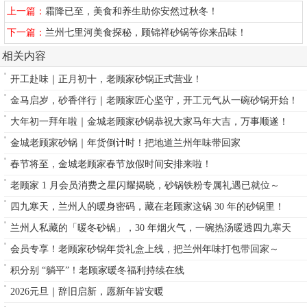
上一篇：
霜降已至，美食和养生助你安然过秋冬！
下一篇：
兰州七里河美食探秘，顾锦祥砂锅等你来品味！
相关内容
开工赴味｜正月初十，老顾家砂锅正式营业！
金马启岁，砂香伴行｜老顾家匠心坚守，开工元气从一碗砂锅开始！
大年初一拜年啦｜金城老顾家砂锅恭祝大家马年大吉，万事顺遂！
金城老顾家砂锅｜年货倒计时！把地道兰州年味带回家
春节将至，金城老顾家春节放假时间安排来啦！
老顾家 1 月会员消费之星闪耀揭晓，砂锅铁粉专属礼遇已就位～
四九寒天，兰州人的暖身密码，藏在老顾家这锅 30 年的砂锅里！
兰州人私藏的「暖冬砂锅」，30 年烟火气，一碗热汤暖透四九寒天
会员专享！老顾家砂锅年货礼盒上线，把兰州年味打包带回家～
积分别 “躺平”！老顾家暖冬福利持续在线
2026元旦｜辞旧启新，愿新年皆安暖