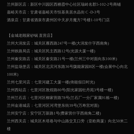
兰州新区店：新区中川园区西栖霞中心社区瑞岭名郡5-102-2号商铺
嘉峪关市店：甘肃省嘉峪关市恒基美居水晶街 C -D-3号
酒泉店：甘肃省酒泉市肃州区中天岁月魔方7号楼1-10号门店
【金城老顾家砂锅 直营店】
兰州大润发店：城关区雁西路247号一楼(大润发什字西南角)
兰州铁路局店：城关区民主西路12号(光源大厦一楼)
兰州秦安路店：城关区秦安路21号一楼(兰州三中对面向东100米)
兰州盐场堡店：城关区北滨河东路36号陇能家园B区一楼(会展中心向北
100米)
兰州七里河店：七里河建工大厦一楼(倚能假日时光)
兰州西站店：七里河区敦煌路80号(阳光家园牡丹苑3号楼一楼)
兰州兰石店：七里河区柳家营路78号(兰石厂一分厂家属91栋一楼)
兰州金港城店：七里河区河湾堡东街39号(万寿宫对面)
兰州安宁店：安宁区万新路1号(费家营什字西南角二楼)
兰州西关店：城关区木塔巷与中山路交叉口旁（亚欧商厦）向北50米二
楼