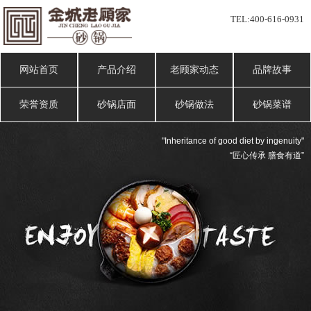
TEL:
400-616-0931
网站首页
产品介绍
老顾家动态
品牌故事
荣誉资质
砂锅店面
砂锅做法
砂锅菜谱
"Inheritance of good diet by ingenuity"
“匠心传承 膳食有道”