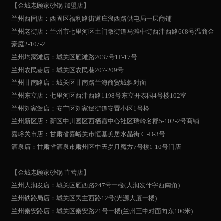
【金城老顾家砂锅 加盟店】
兰州西固店：西固区福利路街道庄浪西路供电局一层商铺
兰州老街店：兰州市七里河区土门墩街道马滩中街西津西路668号温商金
豪庭2-107-2
兰州均家滩店：城关区雁滩路2037号1F-17号
兰州农民巷店：城关区农民巷207-209号
兰州甘南路店：城关区甘南路兰海商贸城斜对面
兰州东立店：七里河区西津西路1198号东立开泰园4号楼102室
兰州刘家堡店：安宁区刘家堡街道安置小区1号楼
兰州新区店：新区中川园区西栖霞中心社区瑞岭名郡5-102-2号商铺
嘉峪关市店：甘肃省嘉峪关市恒基美居水晶街 C -D-3号
酒泉店：甘肃省酒泉市肃州区中天岁月魔方7号楼1-10号门店
【金城老顾家砂锅 直营店】
兰州大润发店：城关区雁西路247号一楼(大润发什字西南角)
兰州铁路局店：城关区民主西路12号(光源大厦一楼)
兰州秦安路店：城关区秦安路21号一楼(兰州三中对面向东100米)