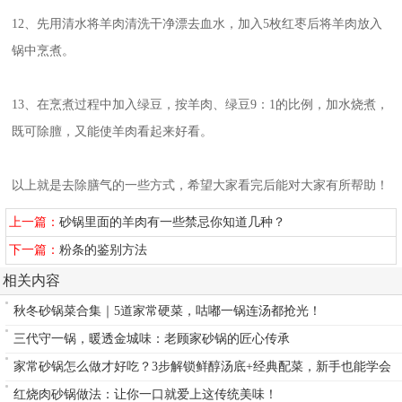
12、先用清水将羊肉清洗干净漂去血水，加入5枚红枣后将羊肉放入
锅中烹煮。
13、在烹煮过程中加入绿豆，按羊肉、绿豆9：1的比例，加水烧煮，
既可除膻，又能使羊肉看起来好看。
以上就是去除膳气的一些方式，希望大家看完后能对大家有所帮助！
上一篇：
砂锅里面的羊肉有一些禁忌你知道几种？
下一篇：
粉条的鉴别方法
相关内容
秋冬砂锅菜合集｜5道家常硬菜，咕嘟一锅连汤都抢光！
三代守一锅，暖透金城味：老顾家砂锅的匠心传承
家常砂锅怎么做才好吃？3步解锁鲜醇汤底+经典配菜，新手也能学会
红烧肉砂锅做法：让你一口就爱上这传统美味！