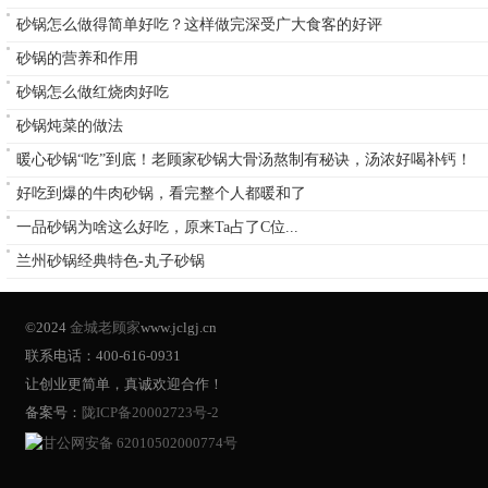
砂锅怎么做得简单好吃？这样做完深受广大食客的好评
砂锅的营养和作用
砂锅怎么做红烧肉好吃
砂锅炖菜的做法
暖心砂锅“吃”到底！老顾家砂锅大骨汤熬制有秘诀，汤浓好喝补钙！
好吃到爆的牛肉砂锅，看完整个人都暖和了
一品砂锅为啥这么好吃，原来Ta占了C位...
兰州砂锅经典特色-丸子砂锅
©2024
金城老顾家
www.jclgj.cn
联系电话：400-616-0931
让创业更简单，真诚欢迎合作！
备案号：
陇ICP备20002723号-2
甘公网安备 62010502000774号