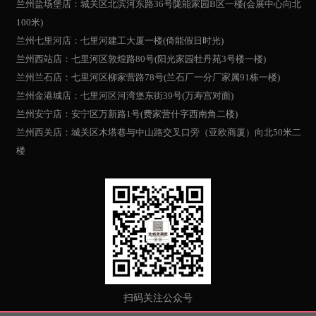
兰州盐场堡店：城关区北滨河东路36号陇能家园B区一楼(会展中心向北
100米)
兰州七里河店：七里河建工大厦一楼(倚能假日时光)
兰州西站店：七里河区敦煌路80号(阳光家园牡丹苑3号楼一楼)
兰州兰石店：七里河区柳家营路78号(兰石厂一分厂家属91栋一楼)
兰州金港城店：七里河区河湾堡东街39号(万寿宫对面)
兰州安宁店：安宁区万新路1号(费家营什字西南角二楼)
兰州西关店：城关区木塔巷与中山路交叉口旁（亚欧商厦）向北50米二
楼
扫码关注公众号