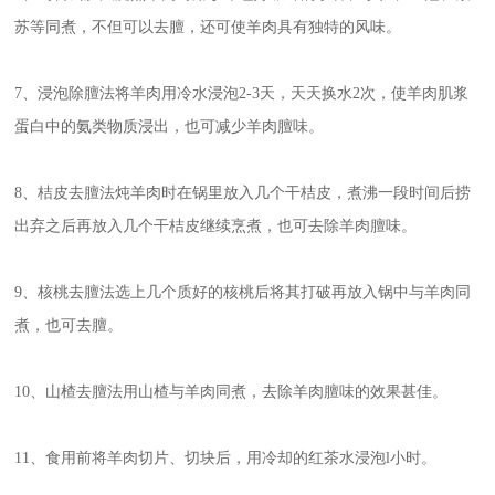
苏等同煮，不但可以去膻，还可使羊肉具有独特的风味。
7、浸泡除膻法将羊肉用冷水浸泡2-3天，天天换水2次，使羊肉肌浆
蛋白中的氨类物质浸出，也可减少羊肉膻味。
8、桔皮去膻法炖羊肉时在锅里放入几个干桔皮，煮沸一段时间后捞
出弃之后再放入几个干桔皮继续烹煮，也可去除羊肉膻味。
9、核桃去膻法选上几个质好的核桃后将其打破再放入锅中与羊肉同
煮，也可去膻。
10、山楂去膻法用山楂与羊肉同煮，去除羊肉膻味的效果甚佳。
11、食用前将羊肉切片、切块后，用冷却的红茶水浸泡l小时。