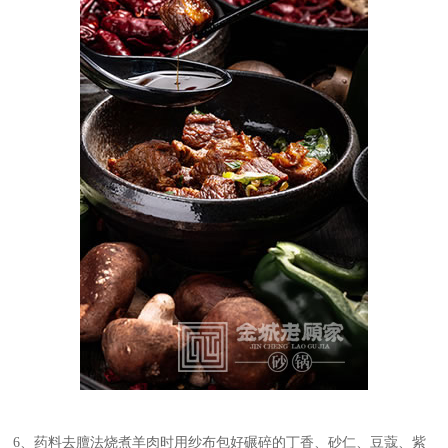
6、药料去膻法烧煮羊肉时用纱布包好碾碎的丁香、砂仁、豆蔻、紫