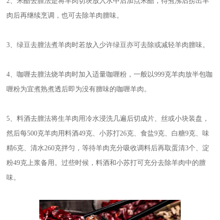
2、米醋去膻法是将羊肉切块放入水中后加点米醋，待煮沸后捞出羊
肉后再继续烹调，也可去除羊肉膻味。
3、绿豆去膻法煮羊肉时若放入少许绿豆亦可去除或减轻羊肉膻味。
4、咖喱去膻法烧羊肉时加入适量咖喱粉，一般以999克羊肉放半包咖
喱粉为宜煮熟煮透后即为没有膻味的咖喱羊肉。
5、料酒去膻法将生羊肉用冷水浸洗几遍后切成片、丝或小块装盘，
然后每500克羊肉用料酒49克、小苏打26克、食盐9克、白糖9克、味
精6克、清水260克拌匀，等待羊肉充分吸收调料后再取蛋清3个、淀
粉49克上浆备用。过些时候，料酒和小苏打可充分去除羊肉中的膻
味。