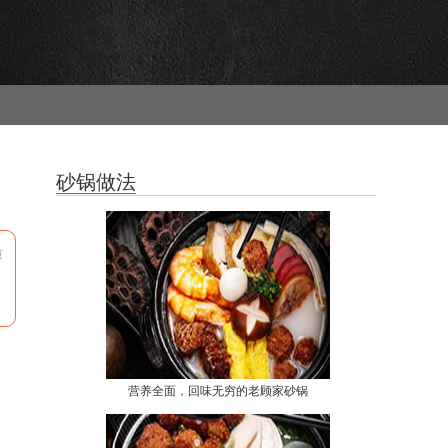
砂锅做法
质
营养全面，回味无穷的老顾家砂锅