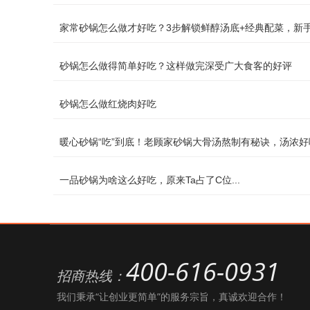
家常砂锅怎么做才好吃？3步解锁鲜醇汤底+经典配菜，新
砂锅怎么做得简单好吃？这样做完深受广大食客的好评
砂锅怎么做红烧肉好吃
暖心砂锅“吃”到底！老顾家砂锅大骨汤熬制有秘诀，汤浓好
一品砂锅为啥这么好吃，原来Ta占了C位...
400-616-0931
招商热线：
我们秉承“让创业更简单”的服务宗旨，真诚欢迎合作！