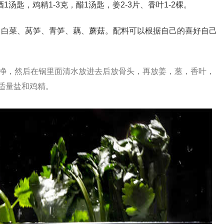
1汤匙，鸡精1-3克，醋1汤匙，姜2-3片、香叶1-2棵。
、白菜、莴笋、青笋、藕、蘑菇。配料可以根据自己的喜好自己
出漂净，然后在锅里面清水放进去后放骨头，再放姜，葱，香叶，
加适量盐和鸡精。