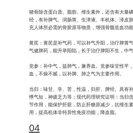
猪骨除含蛋白质、脂肪、维生素外，还含有大量
经，有补脾气、润肠胃、生津液、丰机体、泽皮
充人体所必需的骨胶原等物质，增强骨髓造血功
黄芪：黄芪是补气药，可以补气升阳，治疗脾胃
气健脾药，能升举阳陷，长于治疗脾阳不生，中
党参：补中气，益肺气，兼养血。党参味甘性平
血，不燥不腻，以补脾、肺之气为主要作用。
当归：味甘、辛、苦，性温，归肝、脾经。具有
悸气短，神疲乏力等；现代药理研究证明：当归含
节作用，能保护肝脏，防止肝糖原减少，抗维生素
用，提高机体非特异性免疫功能，降血脂。
04