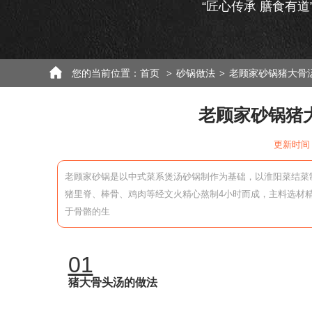
“匠心传承 膳食有道
您的当前位置：
首页
砂锅做法
老顾家砂锅猪大骨
>
>
老顾家砂锅猪
更新时间：
老顾家砂锅是以中式菜系煲汤砂锅制作为基础，以淮阳菜结菜
猪里脊、棒骨、鸡肉等经文火精心熬制4小时而成，主料选材
于骨骼的生
01
猪大骨头汤的做法