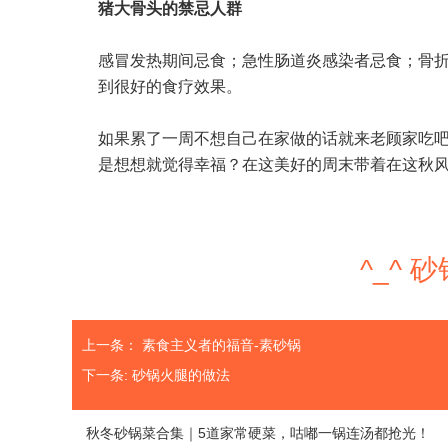
猪大骨头的禁忌人群
感冒发热期间忌食；急性肠道炎感染者忌食；骨折
到很好的食疗效果。
如果累了一周不想自己在家做的话就来老顾家吃吧
是想想就觉得幸福？在这美好的周末带着在这秋
^_^
上一条：
素食主义者的福音-素砂锅
下一条:
砂锅火腿的做法
秋冬砂锅菜合集｜5道家常硬菜，咕嘟一锅连汤都抢光！