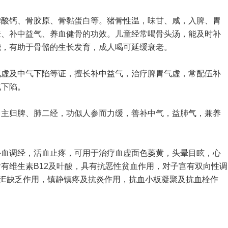
磷酸钙、骨胶原、骨黏蛋白等。猪骨性温，味甘、咸，入脾、胃
肤、补中益气、养血健骨的功效。儿童经常喝骨头汤，能及时补
能，有助于骨骼的生长发育，成人喝可延缓衰老。
气虚及中气下陷等证，擅长补中益气，治疗脾胃气虚，常配伍补
气下陷。
，主归脾、肺二经，功似人参而力缓，善补中气，益肺气，兼养
补血调经，活血止疼，可用于治疗血虚面色萎黄，头晕目眩，心
有维生素B12及叶酸，具有抗恶性贫血作用，对子宫有双向性调
E缺乏作用，镇静镇疼及抗炎作用，抗血小板凝聚及抗血栓作