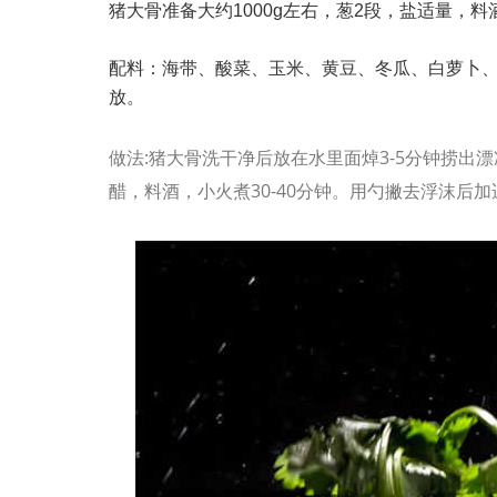
猪大骨准备大约1000g左右，葱2段，盐适量，料酒
配料：海带、酸菜、玉米、黄豆、冬瓜、白萝卜
放。
做法:猪大骨洗干净后放在水里面焯3-5分钟捞
醋，料酒，小火煮30-40分钟。用勺撇去浮沫后