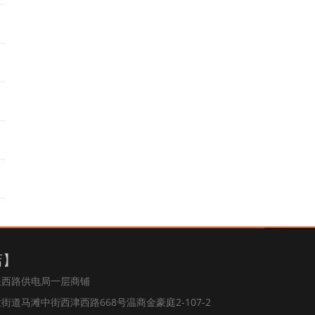
店】
浪西路供电局一层商铺
道马滩中街西津西路668号温商金豪庭2-107-2