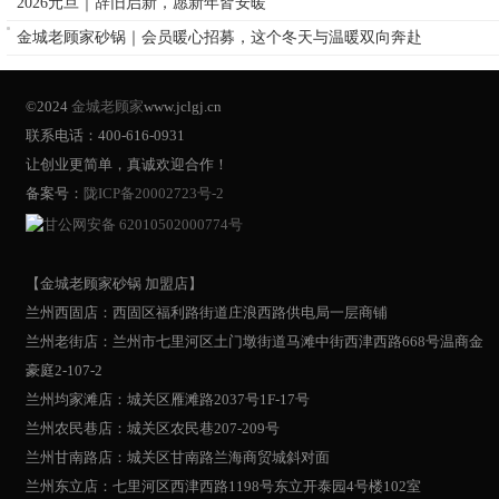
2026元旦｜辞旧启新，愿新年皆安暖
金城老顾家砂锅｜会员暖心招募，这个冬天与温暖双向奔赴
©2024
金城老顾家
www.jclgj.cn
联系电话：400-616-0931
让创业更简单，真诚欢迎合作！
备案号：
陇ICP备20002723号-2
甘公网安备 62010502000774号
【金城老顾家砂锅 加盟店】
兰州西固店：西固区福利路街道庄浪西路供电局一层商铺
兰州老街店：兰州市七里河区土门墩街道马滩中街西津西路668号温商金
豪庭2-107-2
兰州均家滩店：城关区雁滩路2037号1F-17号
兰州农民巷店：城关区农民巷207-209号
兰州甘南路店：城关区甘南路兰海商贸城斜对面
兰州东立店：七里河区西津西路1198号东立开泰园4号楼102室