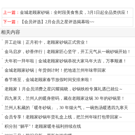
上一篇：
金城老顾家砂锅：全时段美食售卖，3月1日起全品类供应！
下一篇：
【会员评选】2月会员之星评选揭幕啦~~
相关内容
开工赴味｜正月初十，老顾家砂锅正式营业！
金马启岁，砂香伴行｜老顾家匠心坚守，开工元气从一碗砂锅开始！
大年初一拜年啦｜金城老顾家砂锅恭祝大家马年大吉，万事顺遂！
金城老顾家砂锅｜年货倒计时！把地道兰州年味带回家
春节将至，金城老顾家春节放假时间安排来啦！
老顾家 1 月会员消费之星闪耀揭晓，砂锅铁粉专属礼遇已就位～
四九寒天，兰州人的暖身密码，藏在老顾家这锅 30 年的砂锅里！
兰州人私藏的「暖冬砂锅」，30 年烟火气，一碗热汤暖透四九寒天
会员专享！老顾家砂锅年货礼盒上线，把兰州年味打包带回家～
积分别 “躺平”！老顾家暖冬福利持续在线