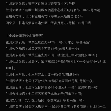
兰州刘家堡店：安宁区刘家堡街道安置小区1号楼
兰州新区店：新区中川园区西栖霞中心社区瑞岭名郡5-102-2号商铺
嘉峪关市店：甘肃省嘉峪关市恒基美居水晶街 C -D-3号
酒泉店：甘肃省酒泉市肃州区中天岁月魔方7号楼1-10号门店
【金城老顾家砂锅 直营店】
兰州大润发店：城关区雁西路247号一楼(大润发什字西南角)
兰州铁路局店：城关区民主西路12号(光源大厦一楼)
兰州秦安路店：城关区秦安路21号一楼(兰州三中对面向东100米)
兰州盐场堡店：城关区北滨河东路36号陇能家园B区一楼(会展中心向北
100米)
兰州七里河店：七里河建工大厦一楼(倚能假日时光)
兰州西站店：七里河区敦煌路80号(阳光家园牡丹苑3号楼一楼)
兰州兰石店：七里河区柳家营路78号(兰石厂一分厂家属91栋一楼)
兰州金港城店：七里河区河湾堡东街39号(万寿宫对面)
兰州安宁店：安宁区万新路1号(费家营什字西南角二楼)
兰州西关店：城关区木塔巷与中山路交叉口旁（亚欧商厦）向北50米二