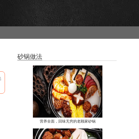
砂锅做法
揭
营养全面，回味无穷的老顾家砂锅