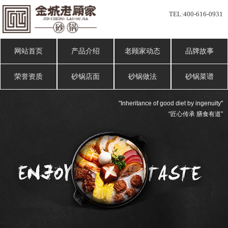
TEL:
400-616-0931
网站首页
产品介绍
老顾家动态
品牌故事
荣誉资质
砂锅店面
砂锅做法
砂锅菜谱
"Inheritance of good diet by ingenuity"
“匠心传承 膳食有道”