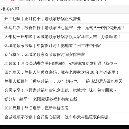
相关内容
开工赴味｜正月初十，老顾家砂锅正式营业！
金马启岁，砂香伴行｜老顾家匠心坚守，开工元气从一碗砂锅开始！
大年初一拜年啦｜金城老顾家砂锅恭祝大家马年大吉，万事顺遂！
金城老顾家砂锅｜年货倒计时！把地道兰州年味带回家
春节将至，金城老顾家春节放假时间安排来啦！
老顾家 1 月会员消费之星闪耀揭晓，砂锅铁粉专属礼遇已就位～
四九寒天，兰州人的暖身密码，藏在老顾家这锅 30 年的砂锅里！
兰州人私藏的「暖冬砂锅」，30 年烟火气，一碗热汤暖透四九寒天
会员专享！老顾家砂锅年货礼盒上线，把兰州年味打包带回家～
积分别 “躺平”！老顾家暖冬福利持续在线
2026元旦｜辞旧启新，愿新年皆安暖
金城老顾家砂锅｜会员暖心招募，这个冬天与温暖双向奔赴