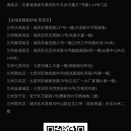
酒泉店：甘肃省酒泉市肃州区中天岁月魔方7号楼1-10号门店
【金城老顾家砂锅 直营店】
兰州大润发店：城关区雁西路247号一楼(大润发什字西南角)
兰州铁路局店：城关区民主西路12号(光源大厦一楼)
兰州秦安路店：城关区秦安路21号一楼(兰州三中对面向东100米)
兰州盐场堡店：城关区北滨河东路36号陇能家园B区一楼(会展中心向北
100米)
兰州七里河店：七里河建工大厦一楼(倚能假日时光)
兰州西站店：七里河区敦煌路80号(阳光家园牡丹苑3号楼一楼)
兰州兰石店：七里河区柳家营路78号(兰石厂一分厂家属91栋一楼)
兰州金港城店：七里河区河湾堡东街39号(万寿宫对面)
兰州安宁店：安宁区万新路1号(费家营什字西南角二楼)
兰州西关店：城关区木塔巷与中山路交叉口旁（亚欧商厦）向北50米二
楼