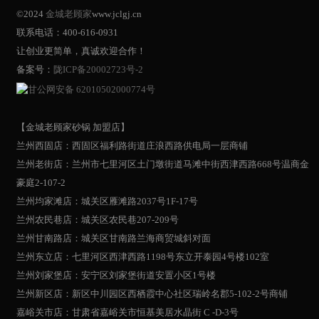
©2024
金城老顾家
www.jclgj.cn
联系电话：400-616-0931
让创业更简单，真诚欢迎合作！
备案号：
陇ICP备20002723号-2
甘公网安备 62010502000774号
【金城老顾家砂锅 加盟店】
兰州西固店：西固区福利路街道庄浪西路供电局一层商铺
兰州老街店：兰州市七里河区土门墩街道马滩中街西津西路668号温商金
豪庭2-107-2
兰州均家滩店：城关区雁滩路2037号1F-17号
兰州农民巷店：城关区农民巷207-209号
兰州甘南路店：城关区甘南路兰海商贸城斜对面
兰州东立店：七里河区西津西路1198号东立开泰园4号楼102室
兰州刘家堡店：安宁区刘家堡街道安置小区1号楼
兰州新区店：新区中川园区西栖霞中心社区瑞岭名郡5-102-2号商铺
嘉峪关市店：甘肃省嘉峪关市恒基美居水晶街 C -D-3号