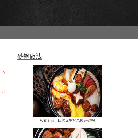
砂锅做法
营养全面，回味无穷的老顾家砂锅