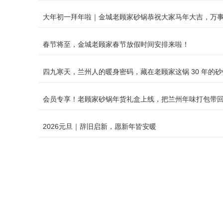
大年初一拜年啦｜金城老顾家砂锅恭祝大家马年大吉，万
春节将至，金城老顾家春节放假时间安排来啦！
四九寒天，兰州人的暖身密码，藏在老顾家这锅 30 年的
会员专享！老顾家砂锅年货礼盒上线，把兰州年味打包带
2026元旦｜辞旧启新，愿新年皆安暖