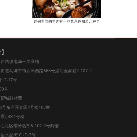
砂锅里面的羊肉有一些禁忌你知道几种？
店】
浪西路供电局一层商铺
道马滩中街西津西路668号温商金豪庭2-107-2
1F-17号
09号
商贸城斜对面
8号东立开泰园4号楼102室
置小区1号楼
社区瑞岭名郡5-102-2号商铺
水晶街 C -D-3号