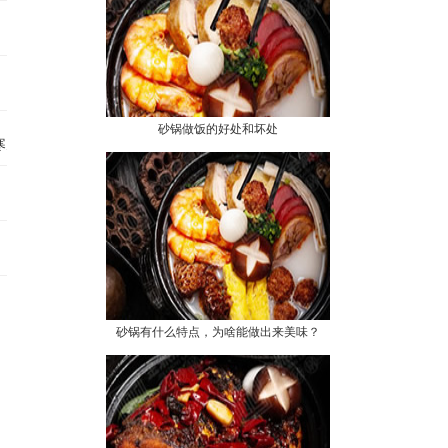
～
砂锅做饭的好处和坏处
寒天
砂锅有什么特点，为啥能做出来美味？