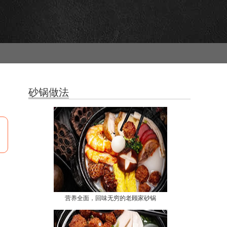
砂锅做法
营养全面，回味无穷的老顾家砂锅