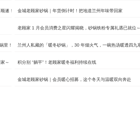
事顺遂！
金城老顾家砂锅｜年货倒计时！把地道兰州年味带回家
老顾家 1 月会员消费之星闪耀揭晓，砂锅铁粉专属礼遇已就位
砂锅里！
兰州人私藏的「暖冬砂锅」，30 年烟火气，一碗热汤暖透四九
回家～
积分别 “躺平”！老顾家暖冬福利持续在线
金城老顾家砂锅｜会员暖心招募，这个冬天与温暖双向奔赴