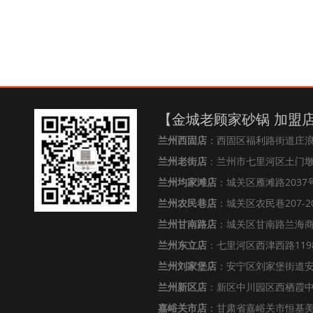
【金城老顾家砂锅 加盟
兰州西固店
：西固区福利路街道庄
兰州老街店
：兰州市七里河区土门墩街
兰州均家滩店
：城关区雁滩路2037号
兰州农民巷店
：城关区农民巷207-2
兰州甘南路店
：城关区甘南路兰海
兰州东立店
：七里河区西津西路119
兰州刘家堡店
：安宁区刘家堡街道安
兰州新区店
：新区中川园区西栖霞中心
嘉峪关市店
：甘肃省嘉峪关市恒基美居