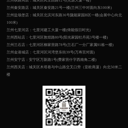
兰州铁路局店：城关区民主西路12号(光源大厦一楼)
兰州秦安路店：城关区秦安路21号一楼(兰州三中对面向东100米)
兰州盐场堡店：城关区北滨河东路36号陇能家园B区一楼(会展中心向北
100米)
兰州七里河店：七里河建工大厦一楼(倚能假日时光)
兰州西站店：七里河区敦煌路80号(阳光家园牡丹苑3号楼一楼)
兰州兰石店：七里河区柳家营路78号(兰石厂一分厂家属91栋一楼)
兰州金港城店：七里河区河湾堡东街39号(万寿宫对面)
兰州安宁店：安宁区万新路1号(费家营什字西南角二楼)
兰州西关店：城关区木塔巷与中山路交叉口旁（亚欧商厦）向北50米二
楼