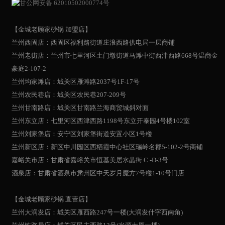
甘公网安备 62010502000774号
【金城老顾家砂锅 加盟店】
兰州西固店：西固区福利路街道庄浪西路供电局一层商铺
兰州老街店：兰州市七里河区土门墩街道马滩中街西津西路668号温商金
豪庭2-107-2
兰州均家滩店：城关区雁滩路2037号1F-17号
兰州农民巷店：城关区农民巷207-209号
兰州甘南路店：城关区甘南路兰海商贸城斜对面
兰州东立店：七里河区西津西路1198号东立开泰园4号楼102室
兰州刘家堡店：安宁区刘家堡街道安置小区1号楼
兰州新区店：新区中川园区西栖霞中心社区瑞岭名郡5-102-2号商铺
嘉峪关市店：甘肃省嘉峪关市恒基美居水晶街 C -D-3号
酒泉店：甘肃省酒泉市肃州区中天岁月魔方7号楼1-10号门店
【金城老顾家砂锅 直营店】
兰州大润发店：城关区雁西路247号一楼(大润发什字西南角)