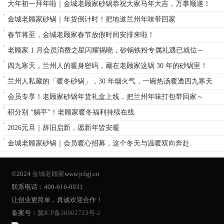
大年初一拜年啦｜金城老顾家砂锅恭祝大家马年大吉，万事顺遂！
金城老顾家砂锅｜年货倒计时！把地道兰州年味带回家
春节将至，金城老顾家春节放假时间安排来啦！
老顾家 1 月会员消费之星闪耀揭晓，砂锅铁粉专属礼遇已就位～
四九寒天，兰州人的暖身密码，藏在老顾家这锅 30 年的砂锅里！
兰州人私藏的「暖冬砂锅」，30 年烟火气，一碗热汤暖透四九寒天
会员专享！老顾家砂锅年货礼盒上线，把兰州年味打包带回家～
积分别 “躺平”！老顾家暖冬福利持续在线
2026元旦｜辞旧启新，愿新年皆安暖
金城老顾家砂锅｜会员暖心招募，这个冬天与温暖双向奔赴
©2024
金城老顾家
www.jclgj.cn
联系电话：400-616-0931
让创业更简单，真诚欢迎合作！
备案号：
陇ICP备20002723号-2