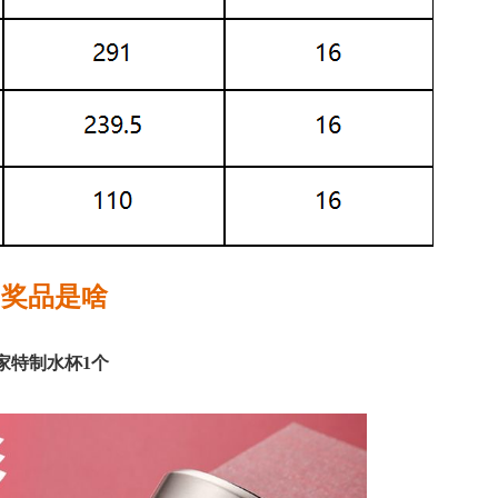
奖品是啥
家特制水杯1个