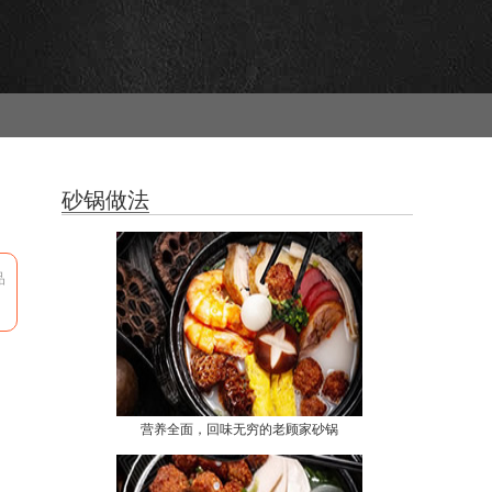
砂锅做法
品
营养全面，回味无穷的老顾家砂锅