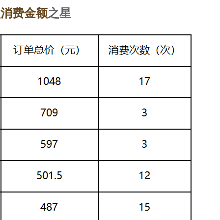
员
消费金额
之星