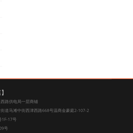
店】
浪西路供电局一层商铺
道马滩中街西津西路668号温商金豪庭2-107-2
1F-17号
09号