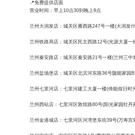
📍免费提供店面
营业时间：早上10点30到晚上9点
兰州大润发店：城关区雁西路247号一楼(大润发什
兰州铁路局店：城关区民主西路12号(光源大厦一楼
兰州秦安路店：城关区秦安路21号一楼(兰州三中对
兰州盐场堡店：城关区北滨河东路36号陇能家园B区
兰州七里河店：七里河建工大厦一楼(倚能假日时光
兰州西站店：七里河区敦煌路80号(阳光家园牡丹苑
兰州金港城店：七里河区河湾堡东街39号(万寿宫