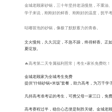
金城老顾家砂锅，三十年坚持老汤慢熬，不重油
学子来说，刚刚好的鲜香、刚刚好的温度，抚平
咕嘟冒泡的砂锅，像极了默默蓄力的青春。
文火慢炖，久久沉淀，不急不躁，终得鲜香。正
夏绽放。
🔥高考第二天专属福利照常｜考生+家长免费吃！
金城老顾家为全城考生免费
提供“什锦砂锅+米饭”套餐，助力高考，为万千学
凡持高考准考证的考生，可携父母一家三口，免费
高考赛程过半，稳住心态便是制胜关键。金城老