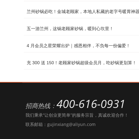
兰州砂锅必吃！金城老顾家，本地人私藏的老字号暖胃神
五一游兰州，这锅老顾家砂锅，暖到心坎里！
4 月会员之星荣耀出炉｜感恩相伴，不负每一份偏爱！
充 300 送 150！老顾家砂锅超级会员月，吃砂锅更划算！
400-616-0931
招商热线：
我们秉承“让创业更简单”的服务宗旨，真诚欢迎合作！
联系邮箱：gujinxiang@aliyun.com