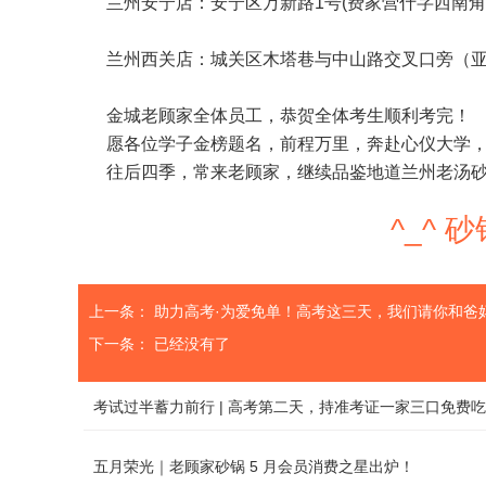
兰州安宁店：安宁区万新路1号(费家营什字西南角
兰州西关店：城关区木塔巷与中山路交叉口旁（亚
金城老顾家全体员工，恭贺全体考生顺利考完！
愿各位学子金榜题名，前程万里，奔赴心仪大学
往后四季，常来老顾家，继续品鉴地道兰州老汤
^_^
上一条：
助力高考·为爱免单！高考这三天，我们请你和爸
下一条： 已经没有了
考试过半蓄力前行 | 高考第二天，持准考证一家三口免费
五月荣光｜老顾家砂锅 5 月会员消费之星出炉！