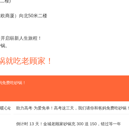
二楼)
欧商厦）向北50米二楼
，开启崭新人生旅程！
砂锅。
 砂锅就吃老顾家！
妈免费吃砂锅！
吃暖心砂锅
助力高考·为爱免单！高考这三天，我们请你和爸妈免费吃砂锅
倒计时 13 天！金城老顾家砂锅充 300 送 150，错过等一年