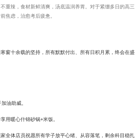
、不重辣，食材新鲜清爽，汤底温润养胃。对于紧绷多日的高三
考前焦虑，治愈考后疲惫。
如寒窗十余载的坚持，所有默默付出、所有日积月累，终会在盛
子加油助威。
享用暖心什锦砂锅+米饭。
顾家全体店员祝愿所有学子放平心绪、从容落笔，剩余科目稳扎