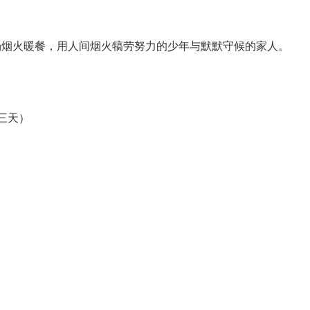
场烟火暖餐，用人间烟火犒劳努力的少年与默默守候的家人。
属三天）