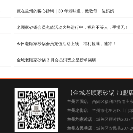
器
藏在兰州的暖心砂锅｜30 年老味道，致敬每一位妈妈
老顾家砂锅会员充值活动火热进行中，福利不等人，手慢无！
今日老顾家砂锅会员充值活动上线，福利拉满，速冲！
金城老顾家砂锅 3 月会员消费之星榜单揭晓
【金城老顾家砂锅 加盟
兰州西固店
：西固区福利路街道庄
兰州老街店
：兰州市七里河区土门墩街
兰州均家滩店
：城关区雁滩路2037号
兰州农民巷店
：城关区农民巷207-2