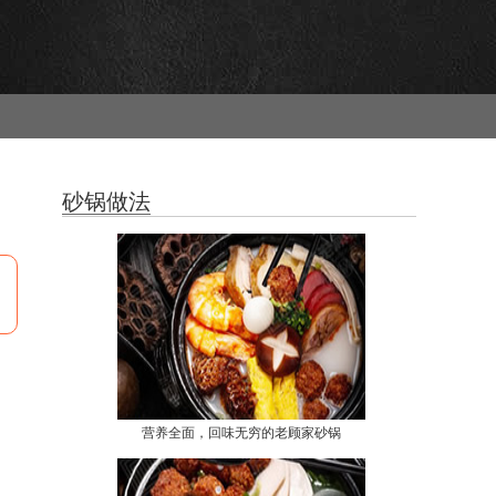
砂锅做法
。
营养全面，回味无穷的老顾家砂锅