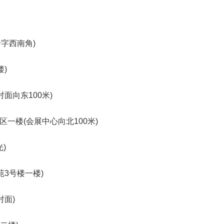
字西南角)
)
面向东100米)
一楼(会展中心向北100米)
)
3号楼一楼)
对面)