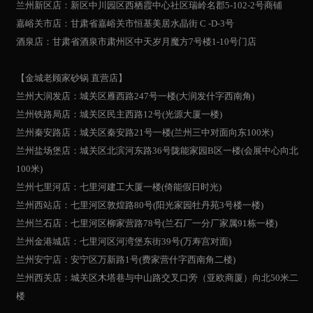
兰州新区店：新区中川园区西栖霞中心社区瑞岭名郡5-102-2号商铺
嘉峪关市店：甘肃省嘉峪关市恒基美居水晶街 C -D-3号
酒泉店：甘肃省酒泉市肃州区中天岁月魔方7号楼1-10号门店
【金城老顾家砂锅 直营店】
兰州大润发店：城关区雁西路247号一楼(大润发什字西南角)
兰州铁路局店：城关区民主西路12号(光源大厦一楼)
兰州秦安路店：城关区秦安路21号一楼(兰州三中对面向东100米)
兰州盐场堡店：城关区北滨河东路36号陇能家园B区一楼(会展中心向北
100米)
兰州七里河店：七里河建工大厦一楼(倚能假日时光)
兰州西站店：七里河区敦煌路80号(阳光家园牡丹苑3号楼一楼)
兰州兰石店：七里河区柳家营路78号(兰石厂一分厂家属91栋一楼)
兰州金港城店：七里河区河湾堡东街39号(万寿宫对面)
兰州安宁店：安宁区万新路1号(费家营什字西南角二楼)
兰州西关店：城关区木塔巷与中山路交叉口旁（亚欧商厦）向北50米二
楼