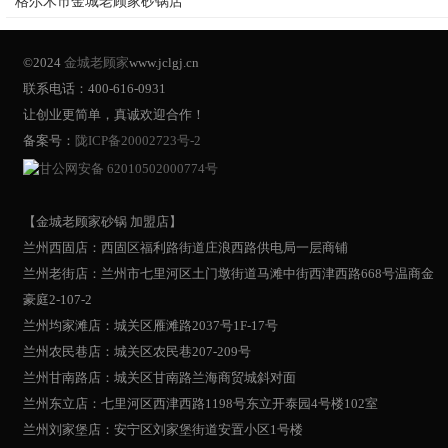
格尔木市金城老顾家砂锅店
©2024
金城老顾家
www.jclgj.cn
联系电话：400-616-0931
让创业更简单，真诚欢迎合作！
备案号：
陇ICP备20002723号-2
甘公网安备 62010502000774号
【金城老顾家砂锅 加盟店】
兰州西固店：西固区福利路街道庄浪西路供电局一层商铺
兰州老街店：兰州市七里河区土门墩街道马滩中街西津西路668号温商金
豪庭2-107-2
兰州均家滩店：城关区雁滩路2037号1F-17号
兰州农民巷店：城关区农民巷207-209号
兰州甘南路店：城关区甘南路兰海商贸城斜对面
兰州东立店：七里河区西津西路1198号东立开泰园4号楼102室
兰州刘家堡店：安宁区刘家堡街道安置小区1号楼