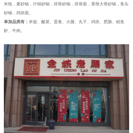
米线，素砂锅，什锦砂锅，排骨砂锅，排骨面，香辣大骨砂锅，鱼头
砂锅，鸡块面。
单加品类有：
米饭、酸菜、蛋卷、火腿、丸子、鸡块、肥肠、鱿鱼
虾、牛肉。