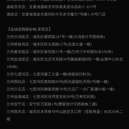
嘉峪关市店：甘肃省嘉峪关市恒基美居水晶街 C -D-3号
酒泉店：甘肃省酒泉市肃州区中天岁月魔方7号楼1-10号门店
【金城老顾家砂锅 直营店】
兰州大润发店：城关区雁西路247号一楼(大润发什字西南角)
兰州铁路局店：城关区民主西路12号(光源大厦一楼)
兰州秦安路店：城关区秦安路21号一楼(兰州三中对面向东100米)
兰州盐场堡店：城关区北滨河东路36号陇能家园B区一楼(会展中心向北
100米)
兰州七里河店：七里河建工大厦一楼(倚能假日时光)
兰州西站店：七里河区敦煌路80号(阳光家园牡丹苑3号楼一楼)
兰州兰石店：七里河区柳家营路78号(兰石厂一分厂家属91栋一楼)
兰州金港城店：七里河区河湾堡东街39号(万寿宫对面)
兰州安宁店：安宁区万新路1号(费家营什字西南角二楼)
兰州西关店：城关区木塔巷与中山路交叉口旁（亚欧商厦）向北50米二
楼