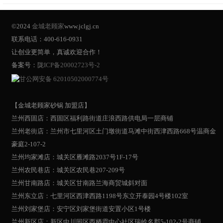
©2024
金城老顾家
www.jclgj.cn
联系电话：400-616-0931
让创业更简单，真诚欢迎合作！
备案号：
陇ICP备20002723号-2
甘公网安备 62010502000774号
【金城老顾家砂锅 加盟店】
兰州西固店：西固区福利路街道庄浪西路供电局一层商铺
兰州老街店：兰州市七里河区土门墩街道马滩中街西津西路668号温商金
豪庭2-107-2
兰州均家滩店：城关区雁滩路2037号1F-17号
兰州农民巷店：城关区农民巷207-209号
兰州甘南路店：城关区甘南路兰海商贸城斜对面
兰州东立店：七里河区西津西路1198号东立开泰园4号楼102室
兰州刘家堡店：安宁区刘家堡街道安置小区1号楼
兰州新区店：新区中川园区西栖霞中心社区瑞岭名郡5-102-2号商铺